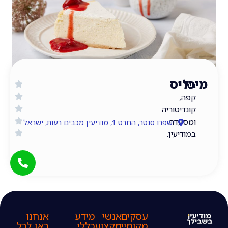
יס
,
יטוריה
עדה
ישפרו סנטר, החרט 1, מודיעין מכבים רעות, ישראל
יעין.
עסקים
אנשי
מידע
אנחנו
מקומיים
מקצוע
כללי
כאן לכל