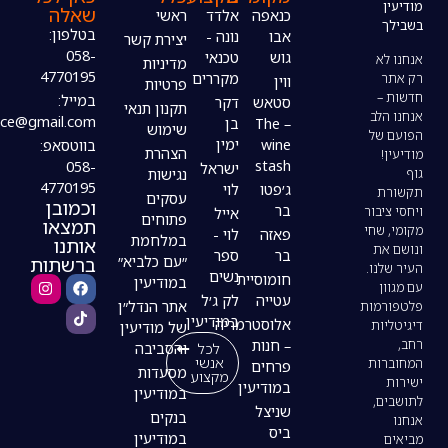
שאלה
כנאפה
אלדד
ראשי
בטלפון:
אבו
נונה -
יצירת קשר
058-
גוש
טכנאי
מדיניות
4770195
מקררים
ווין
פרטיות
במייל:
סטאש
דקר
תקנון תנאי
modiin4uoffice@gmail.com
– The
בן
שימוש
wine
ימין
בווטסאפ:
הצהרת
stash
058-
ישראל
נגישות
4770195
ג׳פטו
לוי
עסקים
וכמובן
בר
אייל
פתוחים
תמצאו
פאזה
לוי -
במלחמת
אותנו
בר
ספר
ברשתות
״עם כלביא״
נשים
חומוסיית
במודיעין
עטייה
לק ג׳ל
אתר הנדל״ן
במודיעין
אלוסטרמריה
של מודיעין
– חנות
לכל
והסביבה
אנשי
פרחים
מסעדות
מקצוע
במודיעין
במודיעין
שניצל
בנקים
ביס
במודיעין