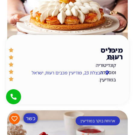
יס
,
יטוריה
עדה
חבצלת 23, מודיעין מכבים רעות, ישראל
יעין.
כשר
חת בוקר במודיעין