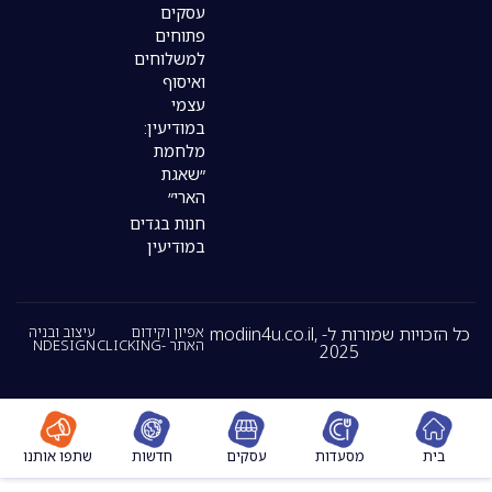
עסקים
פתוחים
למשלוחים
ואיסוף
עצמי
במודיעין:
מלחמת
״שאגת
הארי״
חנות בגדים
במודיעין
כל הזכויות שמורות ל- modiin4u.co.il,
אפיון וקידום
עיצוב ובניה
האתר -CLICKING
NDESIGN
2025
מסעדות
עסקים
חדשות
שתפו אותנו