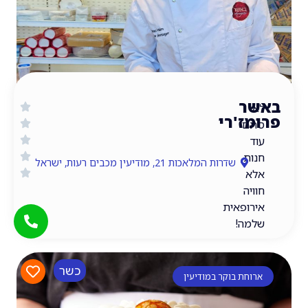
ר
ז'רי
ם
ת,
שדרות המלאכות 21, מודיעין מכבים רעות, ישראל
ה
ופאית
ה!
כשר
חת בוקר במודיעין