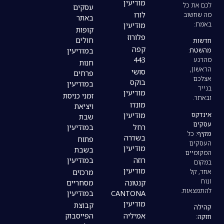
מודיעין
עסקים
לורו
באתר
מודיעין
קופות
פלורוז
חולים
קפה
במודיעין
443
חנות
סושי
פרחים
בוקס
במודיעין
מודיעין
זמני כניסת
מונדו
ויציאת
מודיעין
שבת
רחל
במודיעין
בשדרה
פתוח
מודיעין
בשבת
רוזה
במודיעין
מודיעין
מרכזים
קנטונה
מסחריים
CANTONA
במודיעין
מודיעין
קבוצת
אמיליה
הפייסבוק