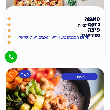
א
ה
יקאית
עין
דם המכבים 32, מודיעין מכבים רעות, ישראל
כשר
אסיאתי