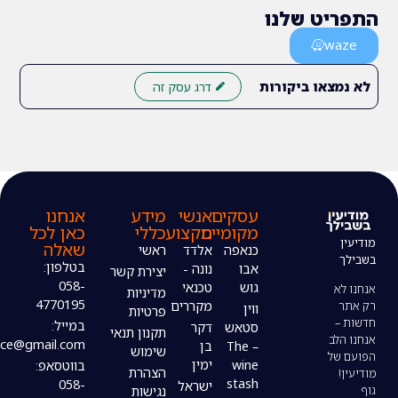
 שלנו
ו ביקורות
דרג עסק זה
עסקים
אנשי
מידע
אנחנו
מקומיים
מקצוע
כללי
כאן לכל
שאלה
כנאפה
אלדד
ראשי
בטלפון:
אבו
נונה -
יצירת קשר
058-
גוש
טכנאי
מדיניות
4770195
מקררים
ווין
פרטיות
במייל:
סטאש
דקר
תקנון תנאי
modiin4uoffice@gmail.com
– The
בן
שימוש
wine
ימין
בווטסאפ:
הצהרת
stash
058-
ישראל
נגישות