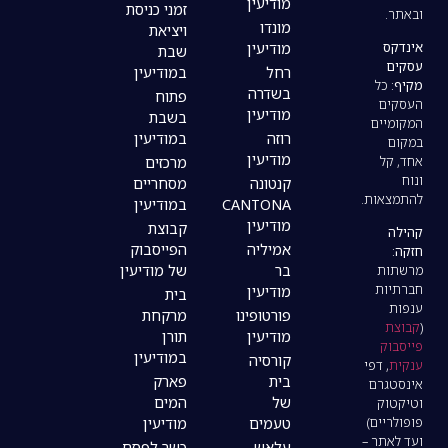
מודיעין
זמני כניסת
מונדו
ויציאת
מודיעין
שבת
רחל
במודיעין
בשדרה
פתוח
מודיעין
בשבת
רוזה
במודיעין
מודיעין
מרכזים
קנטונה
מסחריים
CANTONA
במודיעין
מודיעין
קבוצת
אמיליה
הפייסבוק
בר
של מודיעין
מודיעין
בית
פורטופינו
מרקחת
מודיעין
תורן
במודיעין
קורסיה
בית
פארק
של
המים
טעמים
מודיעין
עלאש
כשר לפסח