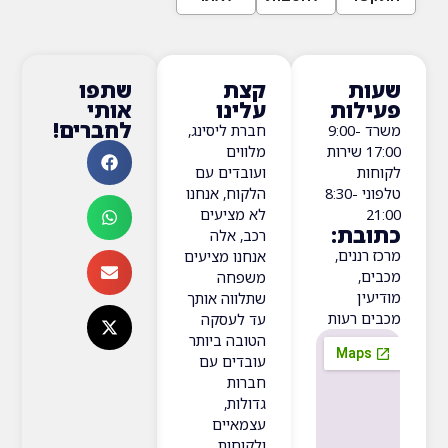
ת
קצת
שתפו
ות
עלינו
אותי
לחברים!
משרד 9:00-
חברת ליסינג,
17:0 שירות
מלווים
ת
ועובדים עם
טלפוני 8:30-
הלקוח, אנחנו
לא מציעים
ת:
רכב, אלה
ננים,
אנחנו מציעים
,
משפחה
ן
שתלווה אותך
 רעות
עד לעסקה
הטובה ביותר
עובדים עם
חברות
גדולות,
עצמאיים
ולקוחות