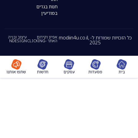
חנות בגדים
במודיעין
כל הזכויות שמורות ל- modiin4u.co.il,
אפיון וקידום
עיצוב ובניה
האתר -CLICKING
NDESIGN
2025
מסעדות
עסקים
חדשות
שתפו אותנו