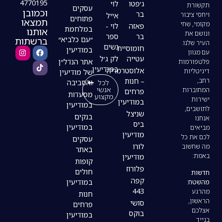
4770195
ג׳פטו
לוי
עסקים
וכמובן
בר
אייל
פתוחים
תמצאו
פאזה
לוי -
במלחמת
אותנו
בר
ספר
ברשתות
״עם כלביא״
נשים
חומוסיית
במודיעין
עטייה
לק ג׳ל
אתר הנדל״ן
במודיעין
אלוסטרמריה
של מודיעין
– חנות
לכל
והסביבה
אנשי
פרחים
מסעדות
מקצוע
במודיעין
במודיעין
שניצל
בנקים
ביס
במודיעין
מודיעין
עסקים
לורו
באתר
מודיעין
קופות
פלורוז
חולים
קפה
במודיעין
443
חנות
סושי
פרחים
בוקס
במודיעין