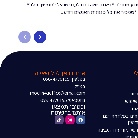
וע מתגלה *דאגת משה רבנו לעם ישראל לממשיך שלו,*
שמכיר את כל סגנונות האנשים ויודע...
י
אנחנו כאן לכל שאלה
בטלפון: 058-4770195
במייל:
modiin4uoffice@gmail.com
יות
בווטסאפ: 058-4770195
 שימוש
וכמובן תמצאו
ות
אותנו ברשתות
חים במלחמת ״עם
דיעין
 של מודיעין והסביבה
דיעין