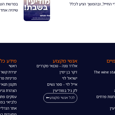
 החייל, ובהמשך הגיע לכלל
בפרשת השב
שיהיה אחד *
יים
אנשי מקצוע
מידע כלל
אלדד נונה - טכנאי מקררים
ראשי
דקר בן ימין
יצירת קשר
ישראל לוי
מדיניות פרט
אייל לוי - ספר נשים
תקנון תנאי
לק ג׳ל במודיעין
הצהרת נגיש
חנות פרחים
עסקים פתו
לכל אנשי מקצוע
כלביא״ במו
עין
אתר הנדל״ן
מסעדות במו