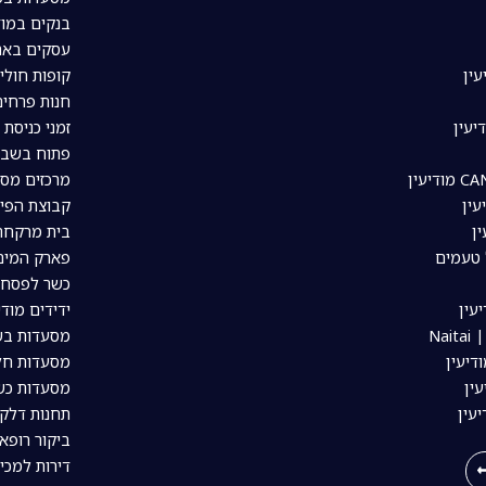
בנקים במוד
עסקים באת
עין
קופות חולי
חנות פרחים
יעין
זמני כניסת 
פתוח בשבת
מרכזים מסח
עין
קבוצת הפיי
ין
בית מרקחת 
 טעמים
פארק המים 
כשר לפסח ב
עין
ידידים מודי
Nai
מסעדות בשר
דיעין
מסעדות חלב
ין
מסעדות כשר
יעין
תחנות דלק 
ביקור רופא 
דירות למכי