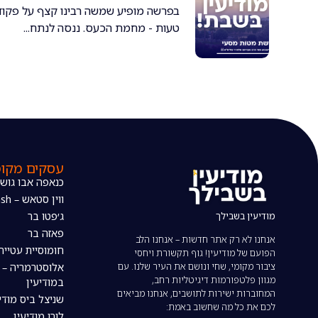
בפרשה מופיע שמשה רבינו קצף על פקודי
טעות - מחמת הכעס. ננסה לנתח...
עסקים מקומ
כנאפה אבו גוש
ווין סטאש – The wine stash
מודיעין בשבילך
ג׳פטו בר
פאזה בר
אנחנו לא רק אתר חדשות – אנחנו הלב
חומוסיית עטייה
הפועם של מודיעין! גוף תקשורת ויחסי
ציבור מקומי, שחי ונושם את העיר שלנו. עם
אלוסטרמריה – 
מגוון פלטפורמות דיגיטליות רחב,
במודיעין
המחוברות ישירות לתושבים, אנחנו מביאים
שניצל ביס מודי
לכם את כל מה שחשוב באמת:
לורו מודיעין