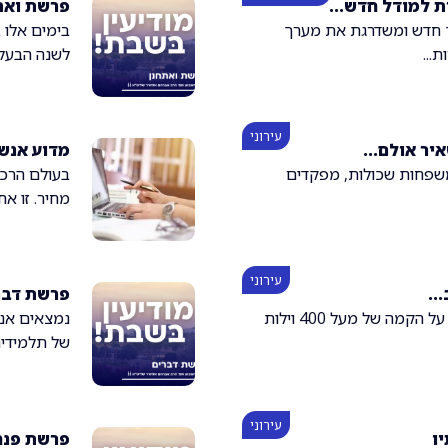
ת למודל חדש...
פרשת ואת
ך חדש ומשדרגת את מערך
בימים אלו 
...
לשנה הבעל"
עירוני
מדוע אנשי
 משפחות שכולות, מפקדים
בעולם הרכש
מחיר. זו אח
עירוני
..
פרשת דבר
יעקב אביב, מפקח בנייה מקצועי שפיקח על הקמה של מעל 400 וילות
נמצאים אנו 
של תלמידים,
עירוני
ו
פרשת פנח