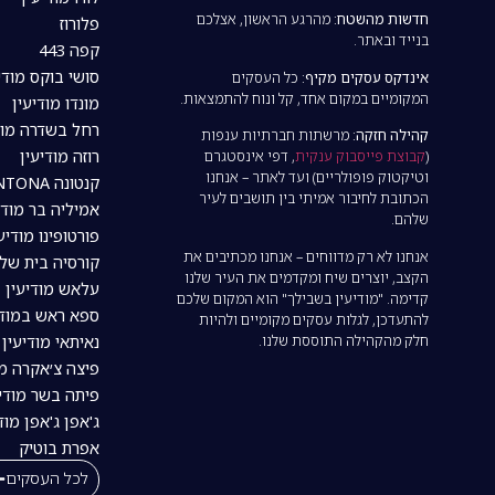
חדשות מהשטח:
מהרגע הראשון, אצלכם
פלורוז
בנייד ובאתר.
קפה 443
סושי בוקס מודי
אינדקס עסקים מקיף:
כל העסקים
המקומיים במקום אחד, קל ונוח להתמצאות.
מונדו מודיעין
רחל בשדרה מוד
קהילה חזקה:
מרשתות חברתיות ענפות
רוזה מודיעין
(
קבוצת פייסבוק ענקית
, דפי אינסטגרם
וטיקטוק פופולריים) ועד לאתר – אנחנו
קנטונה CANTONA מודיעין
הכתובת לחיבור אמיתי בין תושבים לעיר
אמיליה בר מודי
שלהם.
פורטופינו מודיע
אנחנו לא רק מדווחים – אנחנו מכתיבים את
קורסיה בית של
הקצב, יוצרים שיח ומקדמים את העיר שלנו
עלאש מודיעין
קדימה. "מודיעין בשבילך" הוא המקום שלכם
ספא ראש במודי
להתעדכן, לגלות עסקים מקומיים ולהיות
חלק מהקהילה התוססת שלנו.
נאיתאי מודיעין | tai
פיצה צ׳אקרה מו
פיתה בשר מודיע
ג'אפן ג'אפן מוד
אפרת בוטיק
לכל העסקים