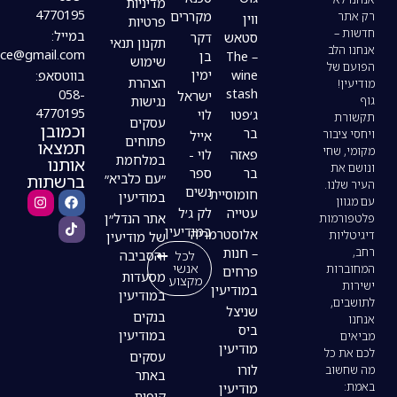
מדיניות
4770195
מקררים
ווין
פרטיות
במייל:
סטאש
דקר
תקנון תנאי
modiin4uoffice@gmail.com
– The
בן
שימוש
wine
ימין
בווטסאפ:
הצהרת
stash
058-
ישראל
נגישות
4770195
ג׳פטו
לוי
עסקים
וכמובן
בר
אייל
פתוחים
תמצאו
פאזה
לוי -
במלחמת
אותנו
בר
ספר
ברשתות
״עם כלביא״
נשים
חומוסיית
במודיעין
עטייה
לק ג׳ל
אתר הנדל״ן
במודיעין
אלוסטרמריה
של מודיעין
– חנות
לכל
והסביבה
אנשי
פרחים
מסעדות
מקצוע
במודיעין
במודיעין
שניצל
בנקים
ביס
במודיעין
מודיעין
עסקים
לורו
באתר
מודיעין
קופות