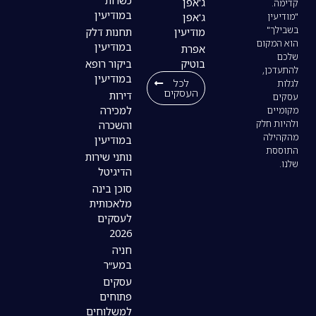
כשרות
ג'אפן
במודיעין
ג'אפן
מודיעין
תחנות דלק
במודיעין
אפרת
בוטיק
ביקור רופא
במודיעין
לכל
העסקים
דירות
למכירה
והשכרה
במודיעין
נותני שירות
הדיגיטל
סוכן בינה
מלאכותית
לעסקים
2026
חניה
במע״ר
עסקים
פתוחים
למשלוחים