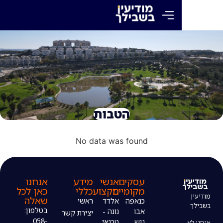
הטבות
No data was found
עסקים
אנשי
מידע
אנחנו
מקומיים
מקצוע
כללי
כאן לכל
שאלה
כנאפה
אלדד
ראשי
בטלפון:
אבו
נונה -
יצירת קשר
058-
גוש
טכנאי