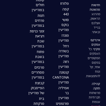
פלורוז
חולים
קפה
במודיעין
443
חנות
סושי
פרחים
בוקס
במודיעין
מודיעין
זמני כניסת
מונדו
ויציאת
מודיעין
שבת
רחל
במודיעין
בשדרה
פתוח
מודיעין
בשבת
רוזה
במודיעין
מודיעין
מרכזים
קנטונה
מסחריים
CANTONA
במודיעין
מודיעין
קבוצת
אמיליה
הפייסבוק
בר
של מודיעין
מודיעין
בית
פורטופינו
מרקחת