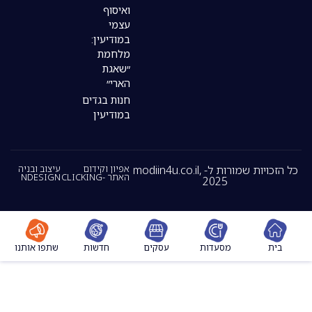
ואיסוף
עצמי
במודיעין:
מלחמת
״שאגת
הארי״
חנות בגדים
במודיעין
כל הזכויות שמורות ל- modiin4u.co.il,
אפיון וקידום
עיצוב ובניה
האתר -CLICKING
NDESIGN
2025
מסעדות
עסקים
חדשות
שתפו אותנו