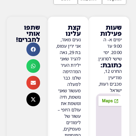
ת
קצת
שתפו
ות
עלינו
אותי
לחברים!
- ה
נעים מאוד,
9 עד
אני ירין עמוס,
20:0. ימי
בת 29, גאה
סרוגין.
להגיד שאני
ת:
ילידת העיר
החרט 12,
המדהימה
ן
שלנו. כבר
רעות,
למעלה
מעשור שאני
נושמת, חיה
ונושמת את
עולם היופי –
עשור של
לימודים
מעמיקים,
התנסויות