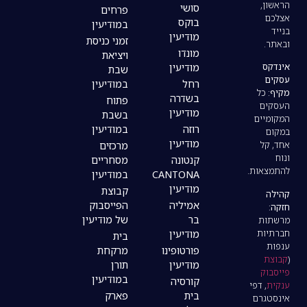
סושי
פרחים
בוקס
במודיעין
מודיעין
זמני כניסת
מונדו
ויציאת
מודיעין
שבת
רחל
במודיעין
בשדרה
פתוח
מודיעין
בשבת
רוזה
במודיעין
מודיעין
מרכזים
קנטונה
מסחריים
CANTONA
במודיעין
מודיעין
קבוצת
אמיליה
הפייסבוק
בר
של מודיעין
מודיעין
בית
פורטופינו
מרקחת
מודיעין
תורן
במודיעין
קורסיה
בית
פארק