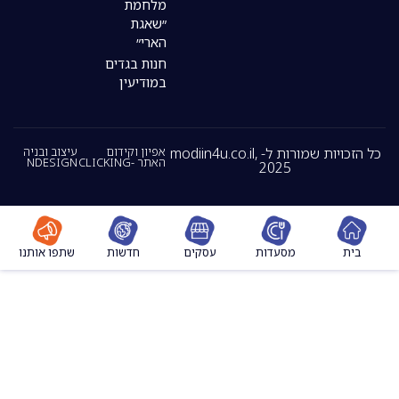
מלחמת
״שאגת
הארי״
חנות בגדים
במודיעין
כל הזכויות שמורות ל- modiin4u.co.il,
אפיון וקידום
עיצוב ובניה
האתר -CLICKING
NDESIGN
2025
מסעדות
עסקים
חדשות
שתפו אותנו