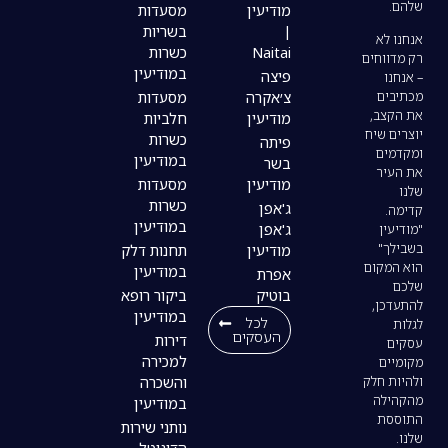
מודיעין
מסעדות
|
בשריות
Naitai
כשרות
במודיעין
פיצה
צ׳אקרה
מסעדות
מודיעין
חלביות
כשרות
פיתה
במודיעין
בשר
מודיעין
מסעדות
כשרות
ג'אפן
במודיעין
ג'אפן
מודיעין
תחנות דלק
במודיעין
אפרת
בוטיק
ביקור רופא
במודיעין
לכל
העסקים
דירות
למכירה
והשכרה
במודיעין
נותני שירות