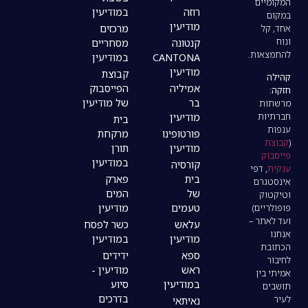
רוזה
במודיעין
מודיעין
מרכזים
קנטונה
מסחריים
CANTONA
במודיעין
מודיעין
קבוצת
אמיליה
הפייסבוק
בר
של מודיעין
מודיעין
בית
פורטופינו
מרקחת
מודיעין
תורן
במודיעין
קורסיה
בית
פארק
של
המים
טעמים
מודיעין
עלאש
כשר לפסח
מודיעין
במודיעין
ספא
ידידים
ראש
מודיעין -
במודיעין
סיוע
בדרכים
נאיתאי