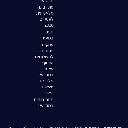
הדיגיטל
סוכן בינה
מלאכותית
לעסקים
2026
חניה
במע״ר
עסקים
פתוחים
למשלוחים
ואיסוף
עצמי
במודיעין:
מלחמת
״שאגת
הארי״
חנות בגדים
במודיעין
אפיון וקידום
עיצוב ובניה