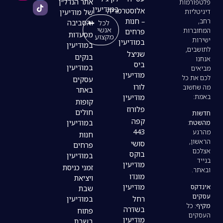
אתר הנדל״ן
במודיעין
אלוסטרמריה
של מודיעין
– חנות
לכל
והסביבה
אנשי
פרחים
מסעדות
מקצוע
במודיעין
במודיעין
שניצל
בנקים
ביס
במודיעין
מודיעין
עסקים
לורו
באתר
מודיעין
קופות
פלורוז
חולים
קפה
במודיעין
443
חנות
סושי
פרחים
בוקס
במודיעין
מודיעין
זמני כניסת
מונדו
ויציאת
מודיעין
שבת
רחל
במודיעין
בשדרה
פתוח
מודיעין
בשבת