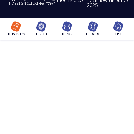
כל הזכויות שמורות ל- modiin4u.co.il,
האתר -CLICKING
NDESIGN
2025
מסעדות
עסקים
חדשות
שתפו אותנו