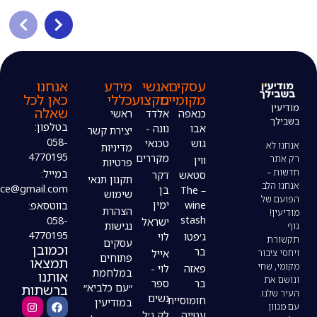
עסקים
אנשי
מידע
אנחנו
מקומיים
מקצוע
כללי
כאן לכל
שאלה
כנאפה
אלדד
ראשי
בטלפון:
אבו
נונה -
יצירת קשר
058-
גוש
טכנאי
מדיניות
4770195
מקררים
ווין
פרטיות
במייל:
סטאש
דקר
תקנון תנאי
modiin4uoffice@gmail.com
– The
בן
שימוש
wine
ימין
בווטסאפ:
הצהרת
stash
058-
ישראל
נגישות
4770195
ג׳פטו
לוי
עסקים
וכמובן
בר
אייל
פתוחים
תמצאו
פאזה
לוי -
במלחמת
אותנו
בר
ספר
ברשתות
״עם כלביא״
נשים
חומוסיית
במודיעין
עטייה
לק ג׳ל