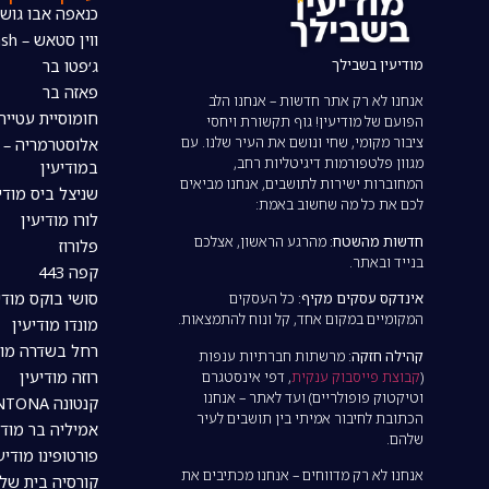
כנאפה אבו גוש
ווין סטאש – The wine stash
מודיעין בשבילך
ג׳פטו בר
פאזה בר
אנחנו לא רק אתר חדשות – אנחנו הלב
חומוסיית עטייה
הפועם של מודיעין! גוף תקשורת ויחסי
ציבור מקומי, שחי ונושם את העיר שלנו. עם
אלוסטרמריה – 
מגוון פלטפורמות דיגיטליות רחב,
במודיעין
המחוברות ישירות לתושבים, אנחנו מביאים
שניצל ביס מודי
לכם את כל מה שחשוב באמת:
לורו מודיעין
חדשות מהשטח:
מהרגע הראשון, אצלכם
פלורוז
בנייד ובאתר.
קפה 443
סושי בוקס מודי
אינדקס עסקים מקיף:
כל העסקים
המקומיים במקום אחד, קל ונוח להתמצאות.
מונדו מודיעין
רחל בשדרה מוד
קהילה חזקה:
מרשתות חברתיות ענפות
רוזה מודיעין
(
קבוצת פייסבוק ענקית
, דפי אינסטגרם
וטיקטוק פופולריים) ועד לאתר – אנחנו
קנטונה CANTONA מודיעין
הכתובת לחיבור אמיתי בין תושבים לעיר
אמיליה בר מודי
שלהם.
פורטופינו מודיע
אנחנו לא רק מדווחים – אנחנו מכתיבים את
קורסיה בית של