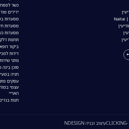
כשר לפסח ב
עין
ידידים מודי
Nai
מסעדות בשר
דיעין
מסעדות חלב
ין
מסעדות כשר
יעין
תחנות דלק 
ביקור רופא 
דירות למכי
נותני שירות
סוכן בינה מל
חניה במע״ר
עסקים פתו
עצמי במודי
הארי״
חנות בגדים
C
עיצוב ובניה NDESIGN