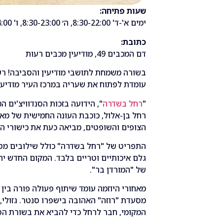
שעות פתיחה:
ימים א'-ד' 8:30-22:00, ה׳ 8:30-23:00, ו' 8:30-14:00
כתובת:
דם המכבים 49, מודיעין מכבים רעות
בשורה משמחת לתושבי מודיעין והסביבה! רש
עומדת לפתוח את שעריה במרכז העיר מודיעי
"
רחל בשדרה
", הידועה בזכות הסנדוויצ'ים ה
רחל בן-אלול, כוכבת העונה החמישית של מ
הצופים והשופטים, מביאה כעת את כישורי הבי
התפריט של "רחל בשדרה" כולל שילובים מטור
גלם איכותיים וטריים בלבד. המקום החדש י
של "המורדן בר".
מאחורי היוזמה עומד שיתוף פעולה פורה בין 
מסעדת "רוזה" האהובה בישפרו סנטר. גזולי
המקומי, חבר לרחל כדי להביא את בשורת הסנד