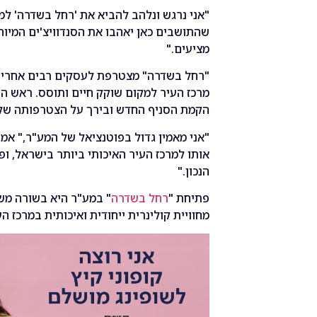
"אני נרגש ונלהב להביא את 'רחל בשדרה' למוד
שהתושבים כאן יאהבו את הסנדוויצ'ים המיוחד
מציעים."
"רחל בשדרה" מצטרפת לעסקים רבים אחרים 
מרכז העיר למקום שוקק חיים ותוסס. ראש הע
הקמת הסניף החדש ובירך על הצטרפותה של 
"אני מאמין גדול בפוטנציאל של המע"ר," אמר
אותו למרכז העיר האיכותי ביותר בישראל, ופ
הנכון."
פתיחת "
רחל בשדרה
" במע"ר היא בשורה משמ
מחוויית קולינרית ייחודית ואיכותית במרכז הע