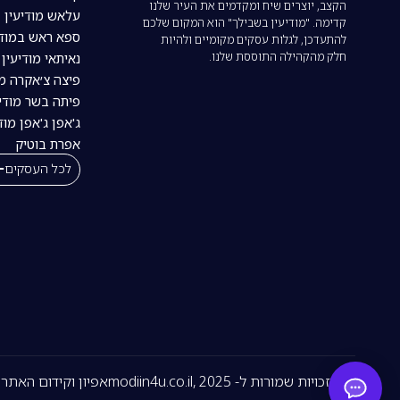
הקצב, יוצרים שיח ומקדמים את העיר שלנו
עלאש מודיעין
קדימה. "מודיעין בשבילך" הוא המקום שלכם
ספא ראש במודי
להתעדכן, לגלות עסקים מקומיים ולהיות
חלק מהקהילה התוססת שלנו.
נאיתאי מודיעין | tai
פיצה צ׳אקרה מו
פיתה בשר מודיע
ג'אפן ג'אפן מוד
אפרת בוטיק
לכל העסקים
כל הזכויות שמורות ל- modiin4u.co.il, 2025
אפיון וקידום האתר -LICKING