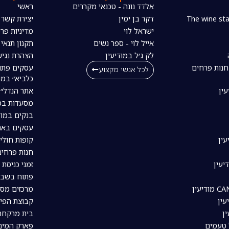
אלדד נונה - טכנאי מקררים
ראשי
דקר בן ימין
יצירת קשר
ישראל לוי
מדיניות פרט
אייל לוי - ספר נשים
תקנון תנאי
לק ג׳ל במודיעין
הצהרת נגיש
חנות פרחים
עסקים פתו
לכל אנשי מקצוע
כלביא״ במו
עין
אתר הנדל״ן
מסעדות במו
בנקים במוד
עסקים באת
עין
קופות חולי
חנות פרחים
יעין
זמני כניסת 
פתוח בשבת
מרכזים מסח
עין
קבוצת הפיי
ין
בית מרקחת 
 טעמים
פארק המים 