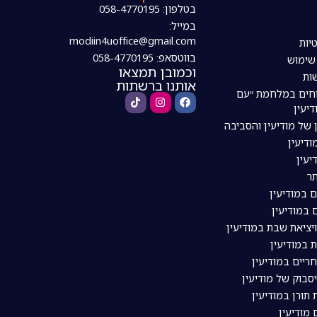
בטלפון: 058-4770195
במייל:
modiin4uoffice@gmail.com
יות
בווטסאפ: 058-4770195
 שימוש
וכמובן תמצאו
ות
אותנו ברשתות
חים במלחמת ״עם
דיעין
 של מודיעין והסביבה
דיעין
יעין
ר
ם במודיעין
 במודיעין
ויציאת שבת במודיעין
 במודיעין
ריים במודיעין
סבוק של מודיעין
תורן במודיעין
מודיעין