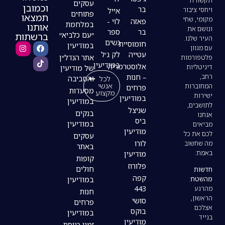
עסקים
וכמובן
בר
אייל
פתוחים
תמצאו
פאזה
לוי -
במלחמת
אותנו
בר
ספר
ברשתות
״עם כלביא״
נשים
חומוסיית
במודיעין
עטייה
לק ג׳ל
אתר הנדל״ן
במודיעין
אלוסטרמריה
של מודיעין
– חנות
לכל
והסביבה
אנשי
פרחים
מסעדות
מקצוע
במודיעין
במודיעין
שניצל
בנקים
ביס
במודיעין
מודיעין
עסקים
לורו
באתר
מודיעין
קופות
פלורוז
חולים
קפה
במודיעין
443
חנות
סושי
פרחים
בוקס
במודיעין
מודיעין
זמני כניסת