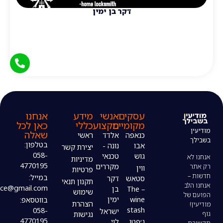
דקר בן ימין
עסקים
אנשי
מידע
אנחנו
מקומיים
מקצוע
כללי
כאן לכל
שאלה
כנאפה
אלדד
ראשי
בטלפון:
אבו
נונה -
יצירת קשר
058-
גוש
טכנאי
מדיניות
4770195
מקררים
ווין
פרטיות
במייל:
סטאש
דקר
תקנון תנאי
modiin4uoffice@gmail.com
– The
בן
שימוש
wine
ימין
בווטסאפ:
הצהרת
stash
058-
ישראל
נגישות
4770195
ג׳פטו
לוי