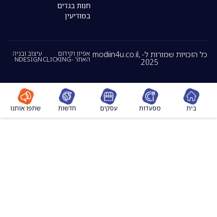
חנות בגדים
במודיעין
כל הזכויות שמורות ל- modiin4u.co.il,
אפיון וקידום
עיצוב ובניה
האתר -CLICKING
NDESIGN
2025
מסעדות
עסקים
חדשות
שתפו אותנו