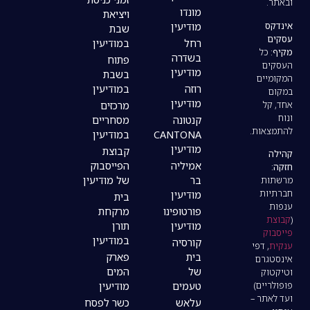
מונדו
ויציאת
מודיעין
שבת
רחל
במודיעין
בשדרה
פתוח
מודיעין
בשבת
רוזה
במודיעין
מודיעין
מרכזים
קנטונה
מסחריים
CANTONA
במודיעין
מודיעין
קבוצת
אמיליה
הפייסבוק
בר
של מודיעין
מודיעין
בית
פורטופינו
מרקחת
מודיעין
תורן
במודיעין
קורסיה
בית
פארק
של
המים
טעמים
מודיעין
עלאש
כשר לפסח