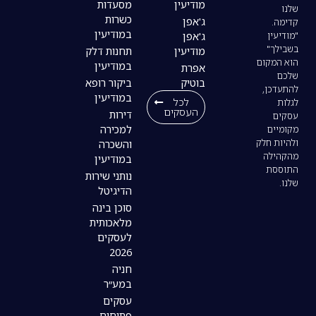
מודיעין
מסעדות
כשרות
ג'אפן
במודיעין
ג'אפן
מודיעין
תחנות דלק
במודיעין
אפרת
בוטיק
ביקור רופא
במודיעין
לכל
העסקים
דירות
למכירה
והשכרה
במודיעין
נותני שירות
הדיגיטל
סוכן בינה
מלאכותית
לעסקים
2026
חניה
במע״ר
עסקים
פתוחים