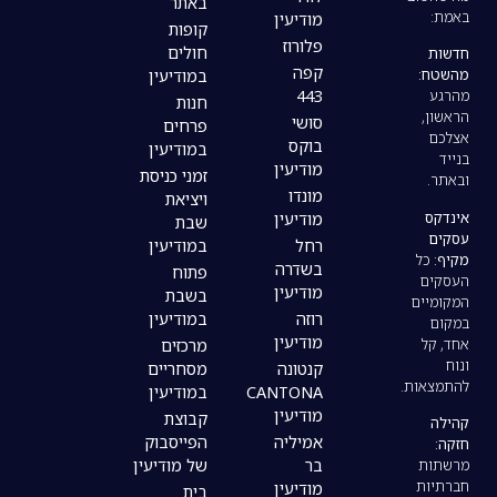
באתר
מודיעין
קופות
פלורוז
חולים
קפה
במודיעין
443
חנות
סושי
פרחים
בוקס
במודיעין
מודיעין
זמני כניסת
מונדו
ויציאת
מודיעין
שבת
רחל
במודיעין
בשדרה
פתוח
מודיעין
בשבת
רוזה
במודיעין
מודיעין
מרכזים
קנטונה
מסחריים
CANTONA
במודיעין
מודיעין
קבוצת
אמיליה
הפייסבוק
בר
של מודיעין
מודיעין
בית