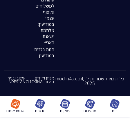
למשלוחים
ואיסוף
עצמי
במודיעין:
מלחמת
״שאגת
הארי״
חנות בגדים
במודיעין
כל הזכויות שמורות ל- modiin4u.co.il,
אפיון וקידום
עיצוב ובניה
האתר -CLICKING
NDESIGN
2025
מסעדות
עסקים
חדשות
שתפו אותנו