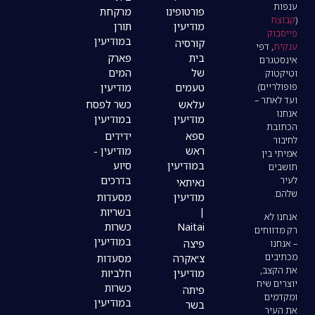
פורטופינו
מרקחת
מודיעין
תורן
במודיעין
קורסיה
בית
פארק
של
המים
טעמים
מודיעין
עלאש
כשר לפסח
מודיעין
במודיעין
ספא
ידידים
ראש
מודיעין -
במודיעין
סיוע
בדרכים
נאיתאי
מודיעין
מסעדות
|
בשריות
Naitai
כשרות
במודיעין
פיצה
צ׳אקרה
מסעדות
מודיעין
חלביות
כשרות
פיתה
במודיעין
בשר