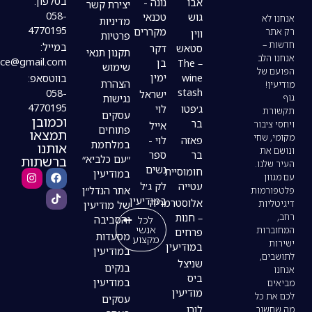
בטלפון:
אבו
נונה -
יצירת קשר
058-
גוש
טכנאי
מדיניות
4770195
מקררים
ווין
פרטיות
במייל:
סטאש
דקר
תקנון תנאי
modiin4uoffice@gmail.com
– The
בן
שימוש
wine
ימין
בווטסאפ:
הצהרת
stash
058-
ישראל
נגישות
4770195
ג׳פטו
לוי
עסקים
וכמובן
בר
אייל
פתוחים
תמצאו
פאזה
לוי -
במלחמת
אותנו
בר
ספר
ברשתות
״עם כלביא״
נשים
חומוסיית
במודיעין
עטייה
לק ג׳ל
אתר הנדל״ן
במודיעין
אלוסטרמריה
של מודיעין
– חנות
לכל
והסביבה
אנשי
פרחים
מסעדות
מקצוע
במודיעין
במודיעין
שניצל
בנקים
ביס
במודיעין
מודיעין
עסקים
לורו