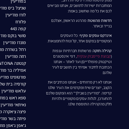
במודיעין
המחוברות ישירות לתושבים, אנחנו מביאים
שניצל ביס מודי
לכם את כל מה שחשוב באמת:
לורו מודיעין
חדשות מהשטח:
מהרגע הראשון, אצלכם
פלורוז
בנייד ובאתר.
קפה 443
סושי בוקס מודי
אינדקס עסקים מקיף:
כל העסקים
המקומיים במקום אחד, קל ונוח להתמצאות.
מונדו מודיעין
רחל בשדרה מוד
קהילה חזקה:
מרשתות חברתיות ענפות
רוזה מודיעין
(
קבוצת פייסבוק ענקית
, דפי אינסטגרם
וטיקטוק פופולריים) ועד לאתר – אנחנו
קנטונה CANTONA מודיעין
הכתובת לחיבור אמיתי בין תושבים לעיר
אמיליה בר מודי
שלהם.
פורטופינו מודיע
אנחנו לא רק מדווחים – אנחנו מכתיבים את
קורסיה בית של
הקצב, יוצרים שיח ומקדמים את העיר שלנו
עלאש מודיעין
קדימה. "מודיעין בשבילך" הוא המקום שלכם
ספא ראש במודי
להתעדכן, לגלות עסקים מקומיים ולהיות
חלק מהקהילה התוססת שלנו.
נאיתאי מודיעין | tai
פיצה צ׳אקרה מו
פיתה בשר מודיע
ג'אפן ג'אפן מוד