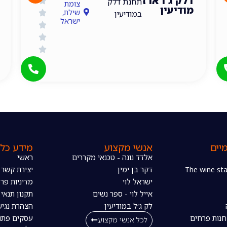
דלק ג'ו ארז
תחנת דלק
צומת
מודיעין
שילת,
במודיעין
ישראל
יים
אנשי מקצוע
מידע כלל
אלדד נונה - טכנאי מקררים
ראשי
דקר בן ימין
יצירת קשר
ישראל לוי
מדיניות פרט
אייל לוי - ספר נשים
תקנון תנאי
לק ג׳ל במודיעין
הצהרת נגיש
חנות פרחים
עסקים פתו
לכל אנשי מקצוע