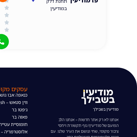
פז מודיעין
תחנת דלק
במודיעין
עסקים מקומ
כנאפה אבו גוש
ווין סטאש – The wine stash
מודיעין בשבילך
ג׳פטו בר
פאזה בר
אנחנו לא רק אתר חדשות – אנחנו הלב
חומוסיית עטייה
הפועם של מודיעין! גוף תקשורת ויחסי
ציבור מקומי, שחי ונושם את העיר שלנו. עם
אלוסטרמריה – 
מגוון פלטפורמות דיגיטליות רחב,