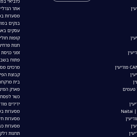
כלביא״ במו
עין
אתר הנדל״ן
מסעדות במו
בנקים במוד
עסקים באת
עין
קופות חולי
חנות פרחים
יעין
זמני כניסת 
פתוח בשבת
מרכזים מסח
עין
קבוצת הפיי
ין
בית מרקחת 
 טעמים
פארק המים 
כשר לפסח ב
עין
ידידים מודי
Nai
מסעדות בשר
דיעין
מסעדות חלב
ין
מסעדות כשר
יעין
תחנות דלק 