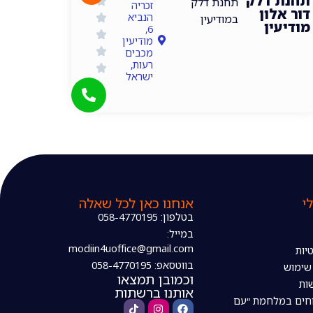
תחנת דלק
תחנת דלק
זכריה
דור אלון
הנביא
במודיעין
מודיעין
6,
מודיעין
מכבים
רעות,
ישראל
י
אנחנו כאן לכל שאלה
בטלפון: 058-4770195
במייל:
modiin4uoffice@gmail.com
יות
בווטסאפ: 058-4770195
 שימוש
וכמובן תמצאו
ות
אותנו ברשתות
חים במלחמת ״עם