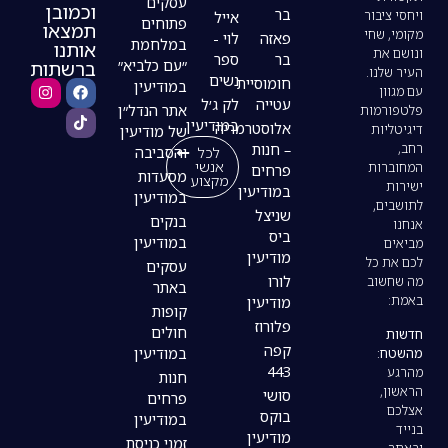
עסקים
וכמובן
בר
אייל
פתוחים
תמצאו
פאזה
לוי -
במלחמת
אותנו
בר
ספר
ברשתות
״עם כלביא״
נשים
חומוסיית
במודיעין
עטייה
לק ג׳ל
אתר הנדל״ן
במודיעין
אלוסטרמריה
של מודיעין
– חנות
לכל
והסביבה
אנשי
פרחים
מסעדות
מקצוע
במודיעין
במודיעין
שניצל
בנקים
ביס
במודיעין
מודיעין
עסקים
לורו
באתר
מודיעין
קופות
פלורוז
חולים
קפה
במודיעין
443
חנות
סושי
פרחים
בוקס
במודיעין
מודיעין
זמני כניסת