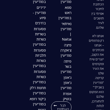
מודיעין
במודיעין
ספא
ידידים
ראש
מודיעין -
במודיעין
סיוע
בדרכים
נאיתאי
מודיעין
מסעדות
|
בשריות
Naitai
כשרות
במודיעין
פיצה
צ׳אקרה
מסעדות
מודיעין
חלביות
כשרות
פיתה
במודיעין
בשר
מודיעין
מסעדות
כשרות
ג'אפן
במודיעין
ג'אפן
מודיעין
תחנות דלק
במודיעין
אפרת
בוטיק
ביקור רופא
במודיעין
לכל
העסקים
דירות