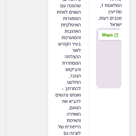
המלאכות 1,
שהפכה עם
ן
השנים לאחת
רעות,
המסעדות
האיטלקיות
האהובות
והמוערכות
בעיר הקודש.
לאור
ההצלחה
המסחררת
והביקוש
הגובר,
החלטנו
להתרחב –
ואנחנו נרגשים
להביא את
הטעם,
האווירה
והאיכות
הייחודית של
לוצ'נה גם