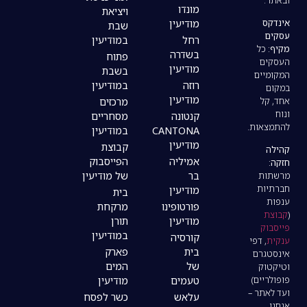
מונדו
ויציאת
מודיעין
שבת
רחל
במודיעין
בשדרה
פתוח
מודיעין
בשבת
רוזה
במודיעין
מודיעין
מרכזים
קנטונה
מסחריים
CANTONA
במודיעין
מודיעין
קבוצת
אמיליה
הפייסבוק
בר
של מודיעין
מודיעין
בית
פורטופינו
מרקחת
מודיעין
תורן
במודיעין
קורסיה
בית
פארק
של
המים
טעמים
מודיעין
עלאש
כשר לפסח