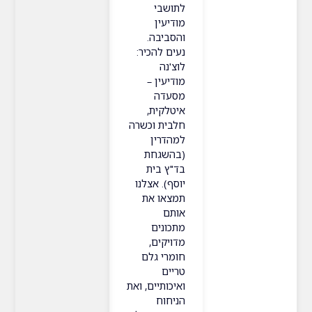
לתושבי
מודיעין
והסביבה.
נעים להכיר:
לוצ'נה
מודיעין –
מסעדה
איטלקית,
חלבית וכשרה
למהדרין
(בהשגחת
בד"ץ בית
יוסף). אצלנו
תמצאו את
אותם
מתכונים
מדויקים,
חומרי גלם
טריים
ואיכותיים, ואת
הניחוח