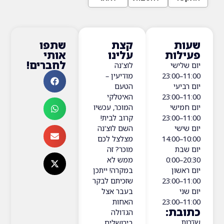
ת
קצת
שתפו
ות
עלינו
אותי
לחברים!
ישי
לוצ'נה
11:00–23:00
מודיעין –
יעי
הטעם
11:00–23:00
האיטלקי
ישי
המוכר, עכשיו
11:00–23:00
קרוב לבית!
שי
השם לוצ'נה
10:00–14:00
מצלצל לכם
בת
מוכר? זה
20:30–0:00
ממש לא
שון
במקרה! ייתכן
11:00–23:00
שזכיתם לבקר
י
בעבר אצל
האחות
ת:
הגדולה
בירושלים,