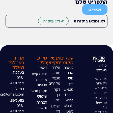
 שלנו
ו ביקורות
דרג עסק זה
עסקים
אנשי
מידע
אנחנו
מקומיים
מקצוע
כללי
כאן לכל
שאלה
כנאפה
אלדד
ראשי
בטלפון:
אבו
נונה -
יצירת קשר
058-
גוש
טכנאי
מדיניות
4770195
מקררים
ווין
פרטיות
במייל:
סטאש
דקר
תקנון תנאי
modiin4uoffice@gmail.com
– The
בן
שימוש
wine
ימין
בווטסאפ:
הצהרת
stash
058-
ישראל
נגישות
4770195
ג׳פטו
לוי