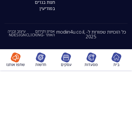
חנות בגדים
במודיעין
כל הזכויות שמורות ל- modiin4u.co.il,
אפיון וקידום
עיצוב ובניה
האתר -CLICKING
NDESIGN
2025
מסעדות
עסקים
חדשות
שתפו אותנו