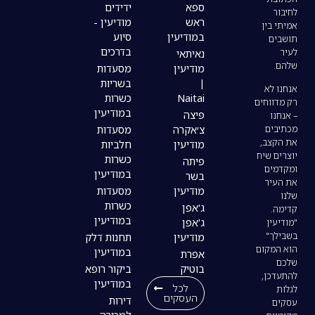
ספא
ידידים
ראש
מודיעין -
במודיעין
סיוע
בדרכים
נאיתאי
מודיעין
מסעדות
|
בשריות
Naitai
כשרות
במודיעין
פיצה
צ׳אקרה
מסעדות
מודיעין
חלביות
כשרות
פיתה
במודיעין
בשר
מודיעין
מסעדות
כשרות
ג'אפן
במודיעין
ג'אפן
מודיעין
תחנות דלק
במודיעין
אפרת
בוטיק
ביקור רופא
במודיעין
לכל
העסקים
דירות