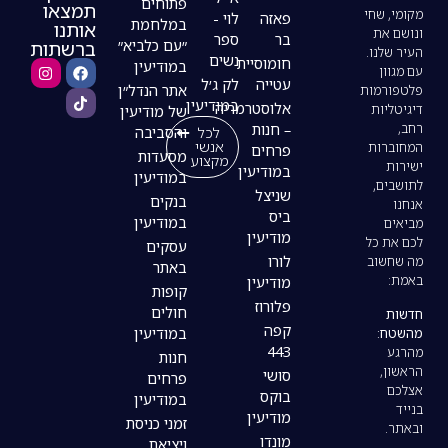
פתוחים
תמצאו
פאזה
לוי -
במלחמת
אותנו
בר
ספר
ברשתות
״עם כלביא״
נשים
חומוסיית
במודיעין
עטייה
לק ג׳ל
אתר הנדל״ן
במודיעין
אלוסטרמריה
של מודיעין
– חנות
לכל
והסביבה
אנשי
פרחים
מסעדות
מקצוע
במודיעין
במודיעין
שניצל
בנקים
ביס
במודיעין
מודיעין
עסקים
לורו
באתר
מודיעין
קופות
פלורוז
חולים
קפה
במודיעין
443
חנות
סושי
פרחים
בוקס
במודיעין
מודיעין
זמני כניסת
מונדו
ויציאת