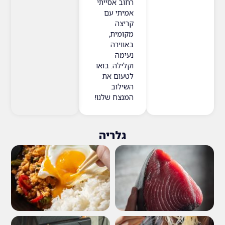
רחוב אסייתי
אמיתי עם
קריצה
מקומית,
באווירה
נעימה
וקלילה. בואו
לטעום את
השילוב
המנצח שלנו!
גלריה