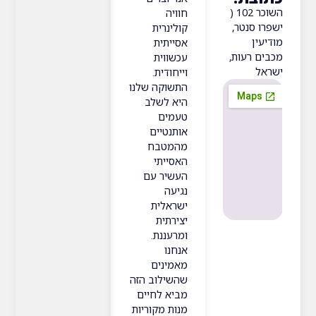
השוכר 102 (
חוויה
סנטר,
קולינרית
ן
אסייתית
רעות,
עכשווית
וייחודית.
התשוקה שלנו
היא לשלב
טעמים
אותנטיים
מהמטבח
האסייתי
העשיר עם
נגיעה
ישראלית
יצירתית
ומרעננת.
אנחנו
מאמינים
שהשילוב הזה
מביא לחיים
מנות מקוריות