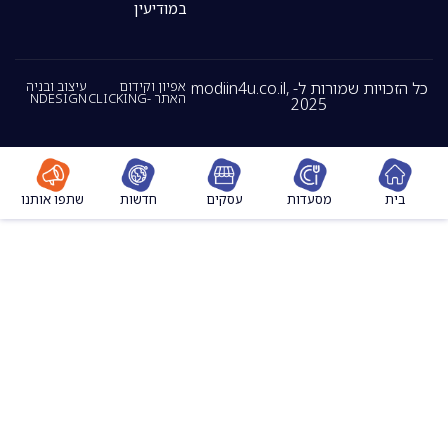
במודיעין
כל הזכויות שמורות ל- modiin4u.co.il,
אפיון וקידום
עיצוב ובניה
האתר -CLICKING
NDESIGN
2025
מסעדות
עסקים
חדשות
שתפו אותנו