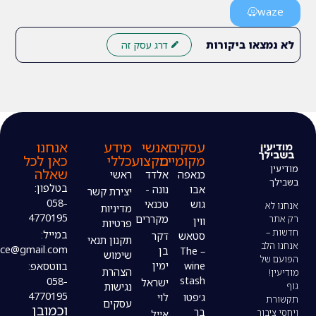
ו ביקורות
דרג עסק זה
עסקים
אנשי
מידע
אנחנו
מקומיים
מקצוע
כללי
כאן לכל
שאלה
כנאפה
אלדד
ראשי
בטלפון:
אבו
נונה -
יצירת קשר
058-
גוש
טכנאי
מדיניות
4770195
מקררים
ווין
פרטיות
במייל:
סטאש
דקר
תקנון תנאי
modiin4uoffice@gmail.com
– The
בן
שימוש
wine
ימין
בווטסאפ:
הצהרת
stash
058-
ישראל
נגישות
4770195
ג׳פטו
לוי
עסקים
וכמובן
בר
אייל