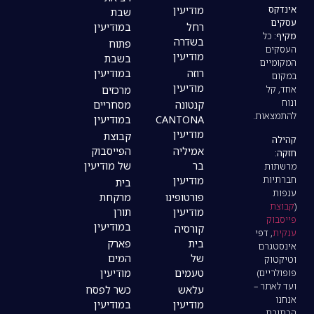
מודיעין
שבת
רחל
במודיעין
בשדרה
פתוח
מודיעין
בשבת
רוזה
במודיעין
מודיעין
מרכזים
קנטונה
מסחריים
CANTONA
במודיעין
מודיעין
קבוצת
אמיליה
הפייסבוק
בר
של מודיעין
מודיעין
בית
פורטופינו
מרקחת
מודיעין
תורן
במודיעין
קורסיה
בית
פארק
של
המים
טעמים
מודיעין
עלאש
כשר לפסח
מודיעין
במודיעין