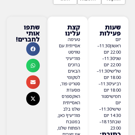
ת
קצת
שתפו
ות
עלינו
אותי
לחברים!
טעימה
ראשון11:30–
אסייתית עם
22:0 יום
טוויסט
שני11:30–
מודיעיני
22:0 יום
ברוכים
שלישי11:30–
הבאים
18:0 יום
לטקומי
רביעי11:30–
סטריט פוד,
18:0 יום
מסעדת
סגור
האקספרס
האסייתית
שישי11:30–
שלנו בלב
14:3 יום
מודיעין! כאן,
שבת18:15–
במטבח
הפתוח שלנו,
ת:
אנו יוצרים