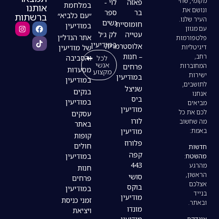
פאזה
לוי -
במלחמת
אותנו
בר
ספר
ברשתות
״עם כלביא״
נשים
חומוסיית
במודיעין
עטייה
לק ג׳ל
אתר הנדל״ן
במודיעין
אלוסטרמריה
של מודיעין
– חנות
לכל
והסביבה
אנשי
פרחים
מסעדות
מקצוע
במודיעין
במודיעין
שניצל
בנקים
ביס
במודיעין
מודיעין
עסקים
לורו
באתר
מודיעין
קופות
פלורוז
חולים
קפה
במודיעין
443
חנות
סושי
פרחים
בוקס
במודיעין
מודיעין
זמני כניסת
מונדו
ויציאת