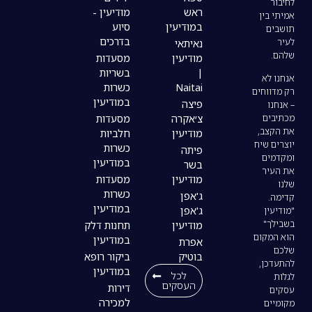
ראש
מודיעין -
במודיעין
סיוע
בדרכים
נאיתאי
מודיעין
מסעדות
|
בשריות
Naitai
כשרות
במודיעין
פיצה
צ׳אקרה
מסעדות
מודיעין
חלביות
כשרות
פיתה
במודיעין
בשר
מודיעין
מסעדות
כשרות
ג'אפן
במודיעין
ג'אפן
מודיעין
תחנות דלק
במודיעין
אפרת
בוטיק
ביקור רופא
במודיעין
לכל
העסקים
דירות
למכירה