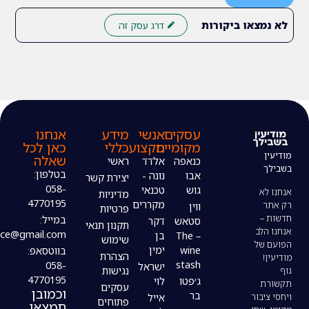
ו ביקורות
דרג עסק זה
עסקים
אנשי
מידע
אנחנו
מקומיים
מקצוע
כללי
כאן לכל
שאלה
כנאפה
אלדד
ראשי
בטלפון:
אבו
נונה -
יצירת קשר
058-
גוש
טכנאי
מדיניות
4770195
מקררים
ווין
פרטיות
במייל:
סטאש
דקר
תקנון תנאי
modiin4uoffice@gmail.com
– The
בן
שימוש
wine
ימין
בווטסאפ:
הצהרת
stash
058-
ישראל
נגישות
4770195
ג׳פטו
לוי
עסקים
וכמובן
בר
אייל
פתוחים
תמצאו