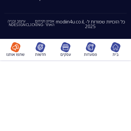
כל הזכויות שמורות ל- modiin4u.co.il,
אפיון וקידום
עיצוב ובניה
האתר -CLICKING
NDESIGN
2025
מסעדות
עסקים
חדשות
שתפו אותנו