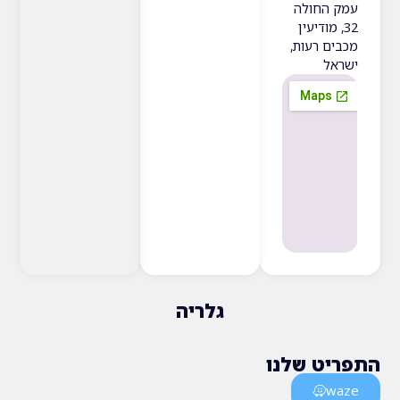
חולה
ודיעין
רעות,
גלריה
 שלנו