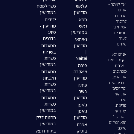
עלאש
כשר לפסח
מודיעין
במודיעין
ספא
ידידים
ראש
מודיעין -
במודיעין
סיוע
בדרכים
נאיתאי
מודיעין
מסעדות
|
בשריות
Naitai
כשרות
במודיעין
פיצה
צ׳אקרה
מסעדות
מודיעין
חלביות
כשרות
פיתה
במודיעין
בשר
מודיעין
מסעדות
כשרות
ג'אפן
במודיעין
ג'אפן
מודיעין
תחנות דלק
במודיעין
אפרת
בוטיק
ביקור רופא