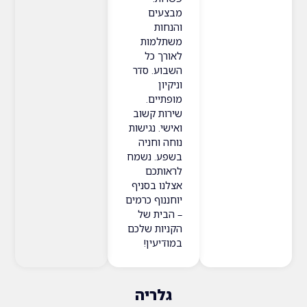
מבצעים
והנחות
משתלמות
לאורך כל
השבוע. סדר
וניקיון
מופתיים.
שירות קשוב
ואישי. נגישות
נוחה וחניה
בשפע. נשמח
לראותכם
אצלנו בסניף
יוחננוף כרמים
– הבית של
הקניות שלכם
במודיעין!
גלריה