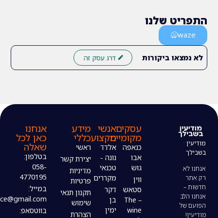
 שלנו
ו ביקורות
דרג עסק זה
עסקים
אנשי
מידע
אנחנו
מקומיים
מקצוע
כללי
כאן לכל
שאלה
כנאפה
אלדד
ראשי
בטלפון:
אבו
נונה -
יצירת קשר
058-
גוש
טכנאי
מדיניות
4770195
מקררים
ווין
פרטיות
במייל:
סטאש
דקר
תקנון תנאי
modiin4uoffice@gmail.com
– The
בן
שימוש
wine
ימין
בווטסאפ:
הצהרת