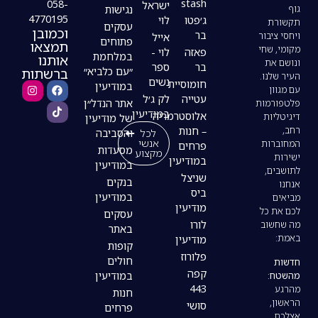
stash
058-
ישראל
נגישות
4770195
ג׳פטו
לוי
עסקים
וכמובן
בר
אייל
פתוחים
תמצאו
פאזה
לוי -
במלחמת
אותנו
בר
ספר
ברשתות
״עם כלביא״
נשים
חומוסיית
במודיעין
עטייה
לק ג׳ל
אתר הנדל״ן
במודיעין
אלוסטרמריה
של מודיעין
– חנות
לכל
והסביבה
אנשי
פרחים
מסעדות
מקצוע
במודיעין
במודיעין
שניצל
בנקים
ביס
במודיעין
מודיעין
עסקים
לורו
באתר
מודיעין
קופות
פלורוז
חולים
קפה
במודיעין
443
חנות
סושי
פרחים