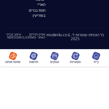
הארי״
חנות בגדים
במודיעין
כל הזכויות שמורות ל- modiin4u.co.il,
אפיון וקידום
עיצוב ובניה
האתר -CLICKING
NDESIGN
2025
מסעדות
עסקים
חדשות
שתפו אותנו