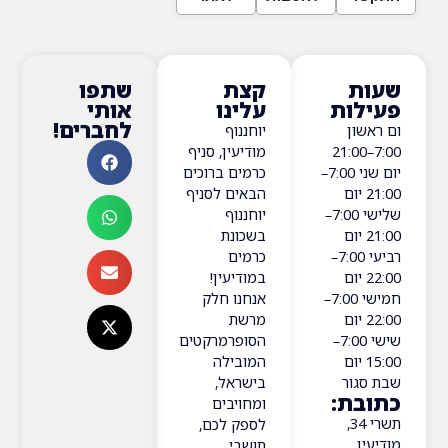
ת
קצת
שתפו
ות
עלינו
אותי
לחברים!
ון
יוחננוף
7:00–21:0
מודיעין, סניף
יום שני 7:00–
כרמים ברוכים
21:0 יום
הבאים לסניף
שלישי 7:00–
יוחננוף
21:0 יום
בשכונת
רביעי 7:00–
כרמים
22:0 יום
במודיעין!
חמישי 7:00–
אנחנו חלק
22:0 יום
מרשת
שישי 7:00–
הסופרמרקטים
15:0 יום
המובילה
גור
בישראל,
ת:
ומחויבים
תשרי 34,
לספק לכם,
ן
תושבי