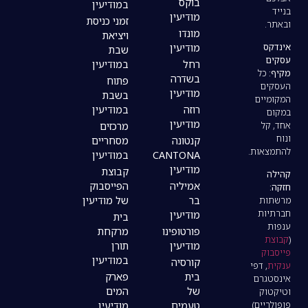
בוקס
במודיעין
מודיעין
זמני כניסת
מונדו
ויציאת
מודיעין
שבת
רחל
במודיעין
בשדרה
פתוח
מודיעין
בשבת
רוזה
במודיעין
מודיעין
מרכזים
קנטונה
מסחריים
CANTONA
במודיעין
מודיעין
קבוצת
אמיליה
הפייסבוק
בר
של מודיעין
מודיעין
בית
פורטופינו
מרקחת
מודיעין
תורן
במודיעין
קורסיה
בית
פארק
של
המים
טעמים
מודיעין