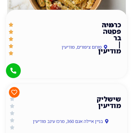
ה
ה
ה
פורום ציפורים, מודיעין
עין
כשר
גריל
יק
עין
בניין איילה אגם 360, מרכז עינב מודיעין