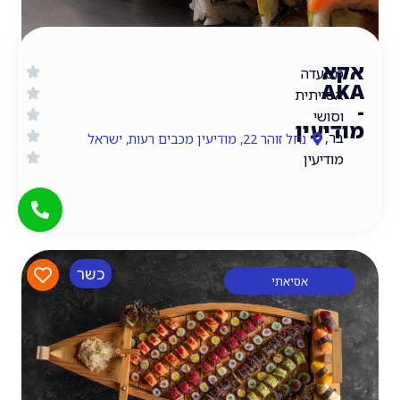
דה
יתית
י
עין
נחל זוהר 22, מודיעין מכבים רעות, ישראל
עין
כשר
אסיאתי