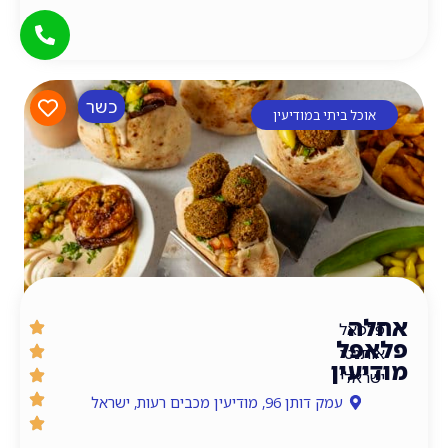
כשר
כל ביתי במודיעין
ה
אל
פל
נטי
עין
אלי
עמק דותן 96, מודיעין מכבים רעות, ישראל