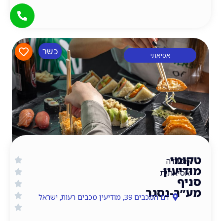
כשר
אסיאתי
י
דה
עין
אתית
-נסגר
דם המכבים 39, מודיעין מכבים רעות, ישראל