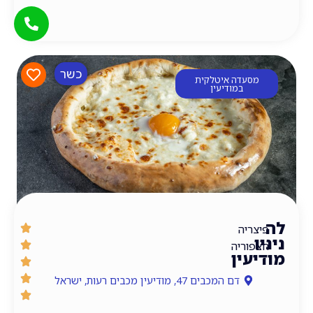
כשר
סעדה איטלקית
במודיעין
ריה
וריה
עין
דם המכבים 47, מודיעין מכבים רעות, ישראל