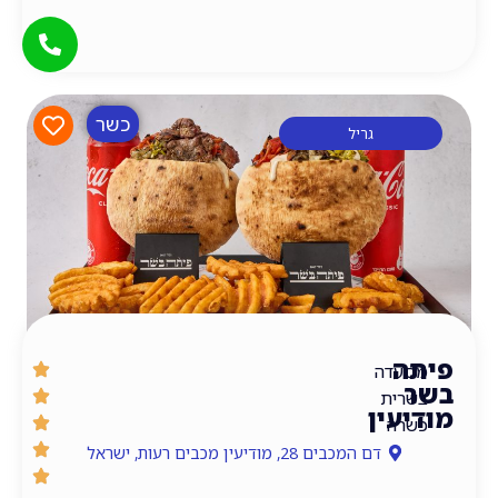
כשר
גריל
דה
ית
עין
ה
דם המכבים 28, מודיעין מכבים רעות, ישראל