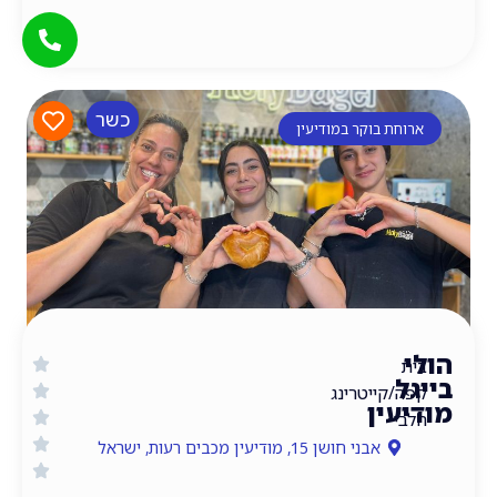
כשר
חת בוקר במודיעין
/קייטרינג
עין
י
אבני חושן 15, מודיעין מכבים רעות, ישראל