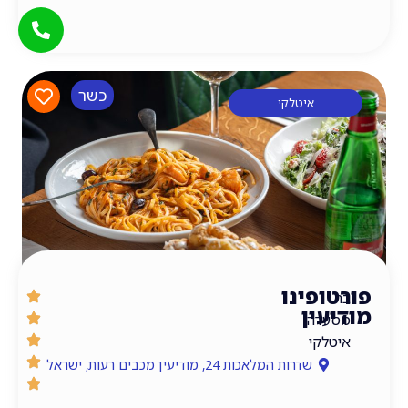
כשר
איטלקי
ופינו
עין
דה
לקי
שדרות המלאכות 24, מודיעין מכבים רעות, ישראל