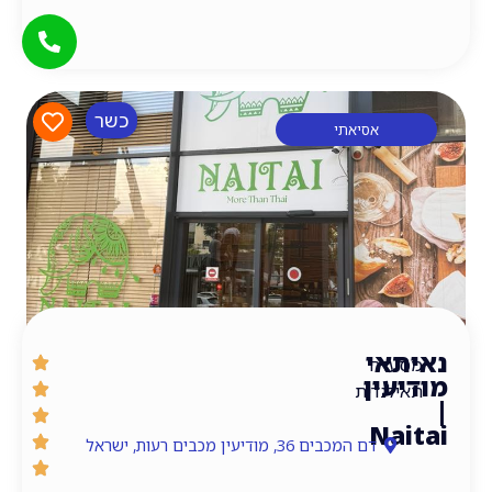
כשר
אסיאתי
אי
דה
עין
לנדית
Na
דם המכבים 36, מודיעין מכבים רעות, ישראל