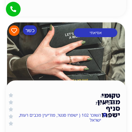
כשר
אסיאתי
י
דה
עין
אתית
ו
השוכר 102 ( ישפרו סנטר, מודיעין מכבים רעות,
ישראל