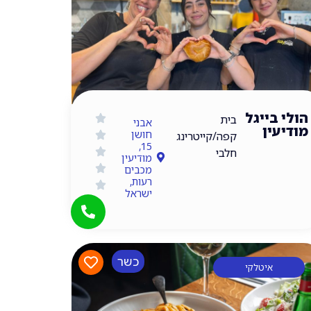
הולי בייגל
בית
אבני
מודיעין
חושן
קפה/קייטרינג
15,
חלבי
מודיעין
מכבים
רעות,
ישראל
כשר
איטלקי