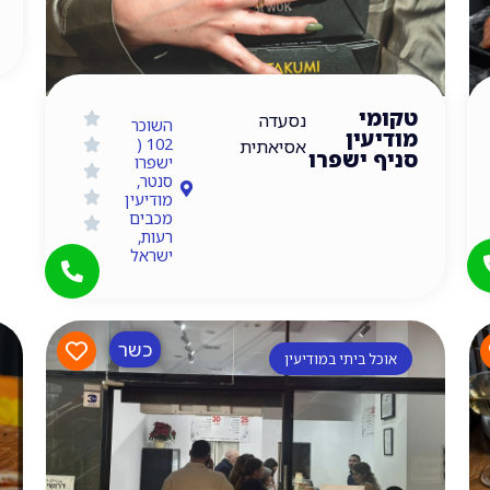
טקומי
נסעדה
השוכר
מודיעין
102 (
אסיאתית
סניף ישפרו
ישפרו
סנטר,
מודיעין
מכבים
רעות,
ישראל
כשר
אוכל ביתי במודיעין