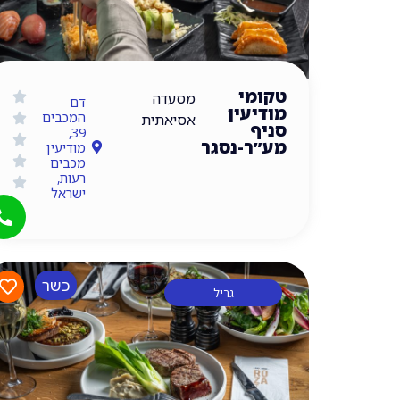
טקומי
מסעדה
דם
מודיעין
המכבים
אסיאתית
סניף
39,
מע״ר-נסגר
מודיעין
מכבים
רעות,
ישראל
כשר
גריל