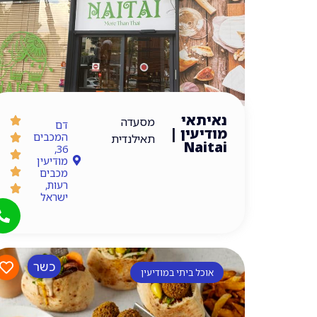
נאיתאי
מסעדה
דם
מודיעין |
המכבים
תאילנדית
Naitai
36,
מודיעין
מכבים
רעות,
ישראל
כשר
אוכל ביתי במודיעין