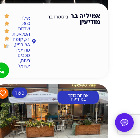
אמיליה בר
ביסטרו בר
אילה
מודיעין
360,
שדרות
המלאכות
21, קומה
5A בניין,
מודיעין
מכבים
רעות,
ישראל
כשר
ארוחת בוקר
במודיעין