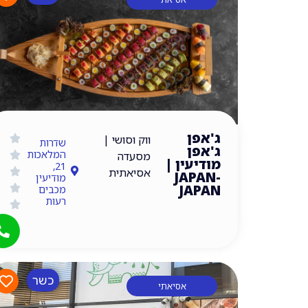
ג'אפן
ווק וסושי |
שדרות
ג'אפן
המלאכות
מסעדה
מודיעין |
21,
אסיאתית
JAPAN-
מודיעין
JAPAN
מכבים
רעות
כשר
אסיאתי