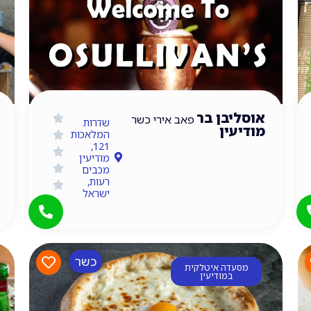
אוסליבן בר
פאב אירי כשר
שדרות
מודיעין
המלאכות
121,
מודיעין
מכבים
רעות,
ישראל
כשר
מסעדה איטלקית
במודיעין