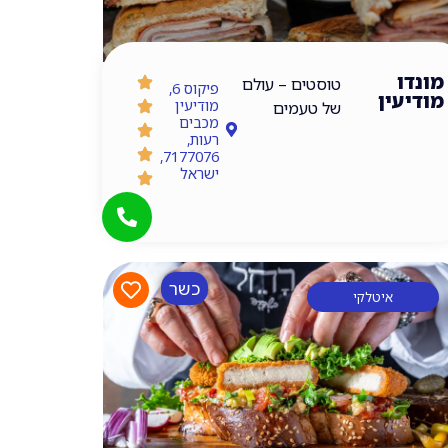
מונדו
טוסטים – עולם
פיקוס 6,
מודיעין
מודיעין
של טעמים
מכבים
רעות,
7177076,
ישראל
כשר
איטלקי