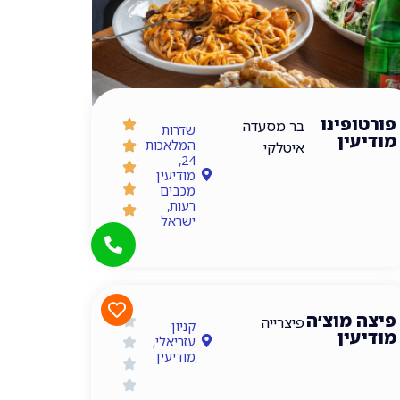
פורטופינו
בר מסעדה
שדרות
מודיעין
המלאכות
איטלקי
24,
מודיעין
מכבים
רעות,
ישראל
איטלקי
פיצה מוצ׳ה
פיצרייה
קניון
מודיעין
עזריאלי,
מודיעין