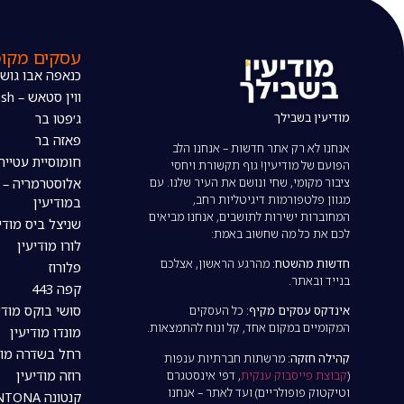
עסקים מקומ
כנאפה אבו גוש
ווין סטאש – The wine stash
מודיעין בשבילך
ג׳פטו בר
פאזה בר
אנחנו לא רק אתר חדשות – אנחנו הלב
חומוסיית עטייה
הפועם של מודיעין! גוף תקשורת ויחסי
ציבור מקומי, שחי ונושם את העיר שלנו. עם
אלוסטרמריה – 
מגוון פלטפורמות דיגיטליות רחב,
במודיעין
המחוברות ישירות לתושבים, אנחנו מביאים
שניצל ביס מודי
לכם את כל מה שחשוב באמת:
לורו מודיעין
חדשות מהשטח:
מהרגע הראשון, אצלכם
פלורוז
בנייד ובאתר.
קפה 443
סושי בוקס מודי
אינדקס עסקים מקיף:
כל העסקים
המקומיים במקום אחד, קל ונוח להתמצאות.
מונדו מודיעין
רחל בשדרה מוד
קהילה חזקה:
מרשתות חברתיות ענפות
רוזה מודיעין
(
קבוצת פייסבוק ענקית
, דפי אינסטגרם
וטיקטוק פופולריים) ועד לאתר – אנחנו
קנטונה CANTONA מודיעין