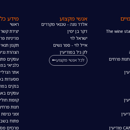
יים
אנשי מקצוע
מידע כלל
אלדד נונה - טכנאי מקררים
ראשי
דקר בן ימין
יצירת קשר
ישראל לוי
מדיניות פרט
אייל לוי - ספר נשים
תקנון תנאי
לק ג׳ל במודיעין
הצהרת נגיש
חנות פרחים
עסקים פתו
לכל אנשי מקצוע
כלביא״ במו
עין
אתר הנדל״ן
מסעדות במו
בנקים במוד
עסקים באת
עין
קופות חולי
חנות פרחים
יעין
זמני כניסת 
פתוח בשבת
מרכזים מסח