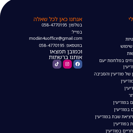
י
אנחנו כאן לכל שאלה
בטלפון: 058-4770195
במייל:
modiin4uoffice@gmail.com
יות
בווטסאפ: 058-4770195
 שימוש
וכמובן תמצאו
ות
אותנו ברשתות
חים במלחמת ״עם
דיעין
 של מודיעין והסביבה
דיעין
יעין
ר
ם במודיעין
 במודיעין
ויציאת שבת במודיעין
 במודיעין
ריים במודיעין