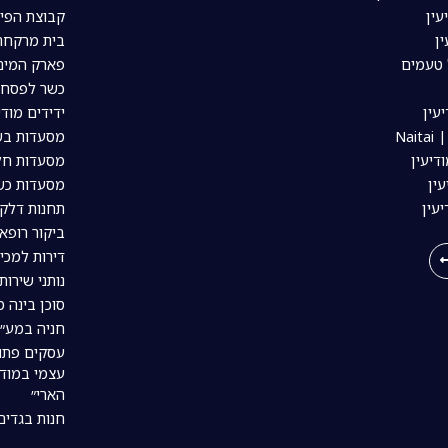
עין
קבוצת הפיי
ין
בית מרקחת 
 טעמים
פארק המים 
כשר לפסח ב
עין
ידידים מודי
Nai
מסעדות בשר
דיעין
מסעדות חלב
ין
מסעדות כשר
יעין
תחנות דלק 
ביקור רופא 
דירות למכי
נותני שירות
סוכן בינה מל
חניה במע״ר
עסקים פתו
עצמי במודי
הארי״
חנות בגדים