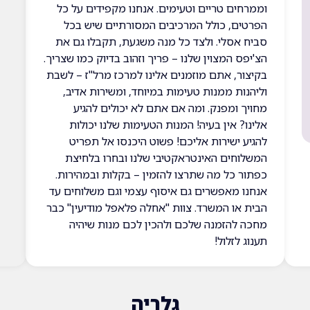
וממרחים טריים וטעימים. אנחנו מקפידים על כל
הפרטים, כולל המרכיבים המסורתיים שיש בכל
סביח אסלי. ולצד כל מנה משגעת, תקבלו גם את
הצ'יפס המצוין שלנו – פריך וזהוב בדיוק כמו שצריך.
בקיצור, אתם מוזמנים אלינו למרכז מרל"ז – לשבת
וליהנות ממנות טעימות במיוחד, ומשירות אדיב,
מחויך ומפנק. ומה אם אתם לא יכולים להגיע
אלינו? אין בעיה! המנות הטעימות שלנו יכולות
להגיע ישירות אליכם! פשוט היכנסו אל תפריט
המשלוחים האינטראקטיבי שלנו ובחרו בלחיצת
כפתור כל מה שתרצו להזמין – בקלות ובמהירות.
אנחנו מאפשרים גם איסוף עצמי וגם משלוחים עד
הבית או המשרד. צוות "אחלה פלאפל מודיעין" כבר
מחכה להזמנה שלכם ולהכין לכם מנות שיהיה
תענוג לזלול!
גלריה