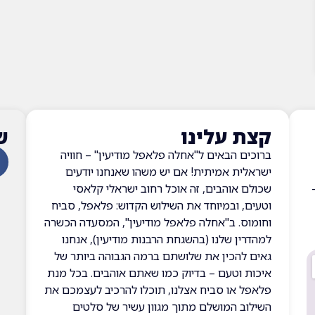
קצת עלינו
ש
ברוכים הבאים ל"אחלה פלאפל מודיעין" – חוויה
ישראלית אמיתית! אם יש משהו שאנחנו יודעים
שבתסגור יום ראשון10:30–
שכולם אוהבים, זה אוכל רחוב ישראלי קלאסי
וטעים, ובמיוחד את השילוש הקדוש: פלאפל, סביח
וחומוס. ב"אחלה פלאפל מודיעין", המסעדה הכשרה
למהדרין שלנו (בהשגחת הרבנות מודיעין), אנחנו
גאים להכין את שלושתם ברמה הגבוהה ביותר של
איכות וטעם – בדיוק כמו שאתם אוהבים. בכל מנת
פלאפל או סביח אצלנו, תוכלו להרכיב לעצמכם את
השילוב המושלם מתוך מגוון עשיר של סלטים