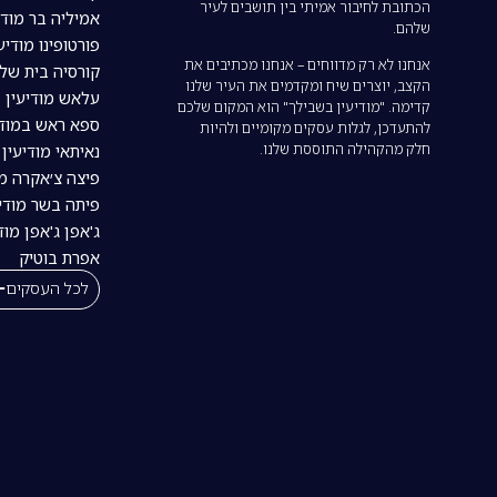
הכתובת לחיבור אמיתי בין תושבים לעיר
אמיליה בר מודי
שלהם.
פורטופינו מודיע
אנחנו לא רק מדווחים – אנחנו מכתיבים את
קורסיה בית של
הקצב, יוצרים שיח ומקדמים את העיר שלנו
עלאש מודיעין
קדימה. "מודיעין בשבילך" הוא המקום שלכם
ספא ראש במודי
להתעדכן, לגלות עסקים מקומיים ולהיות
חלק מהקהילה התוססת שלנו.
נאיתאי מודיעין | tai
פיצה צ׳אקרה מו
פיתה בשר מודיע
ג'אפן ג'אפן מוד
אפרת בוטיק
לכל העסקים