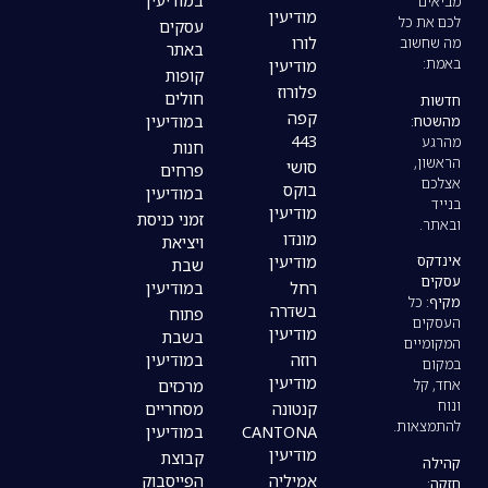
במודיעין
מודיעין
עסקים
לורו
באתר
מודיעין
קופות
פלורוז
חולים
קפה
במודיעין
443
חנות
סושי
פרחים
בוקס
במודיעין
מודיעין
זמני כניסת
מונדו
ויציאת
מודיעין
שבת
רחל
במודיעין
בשדרה
פתוח
מודיעין
בשבת
רוזה
במודיעין
מודיעין
מרכזים
קנטונה
מסחריים
CANTONA
במודיעין
מודיעין
קבוצת
אמיליה
הפייסבוק