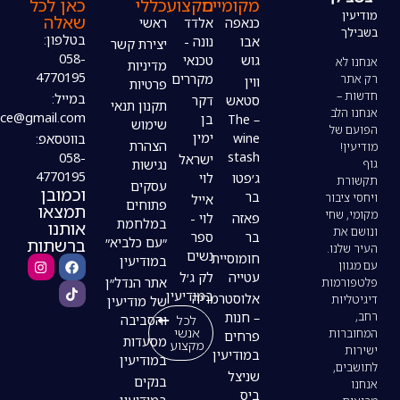
מקומיים
מקצוע
כללי
כאן לכל
שאלה
כנאפה
אלדד
ראשי
בטלפון:
אבו
נונה -
יצירת קשר
058-
גוש
טכנאי
מדיניות
4770195
מקררים
ווין
פרטיות
במייל:
סטאש
דקר
תקנון תנאי
modiin4uoffice@gmail.com
– The
בן
שימוש
wine
ימין
בווטסאפ:
הצהרת
stash
058-
ישראל
נגישות
4770195
ג׳פטו
לוי
עסקים
וכמובן
בר
אייל
פתוחים
תמצאו
פאזה
לוי -
במלחמת
אותנו
בר
ספר
ברשתות
״עם כלביא״
נשים
חומוסיית
במודיעין
עטייה
לק ג׳ל
אתר הנדל״ן
במודיעין
אלוסטרמריה
של מודיעין
– חנות
לכל
והסביבה
אנשי
פרחים
מסעדות
מקצוע
במודיעין
במודיעין
שניצל
בנקים
ביס