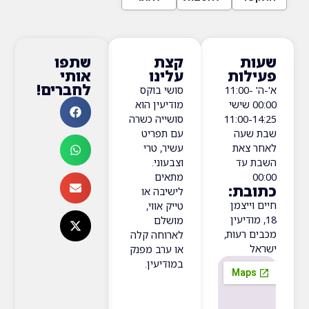
ת
קצת
שתפו
ות
עלינו
אותי
לחברים!
'-ה' 11:00-
סושי בוקס
00:0 שישי
מודיעין הוא
11:00
סושייה כשרה
עה
עם תפריט
צאת
עשיר, טרי
עד
וצבעוני.
מתאים
ת:
לישיבה או
ייצמן
טייק אווי,
ודיעין
מושלם
רעות,
לארוחה קלה
או ערב מפנק
במודיעין.