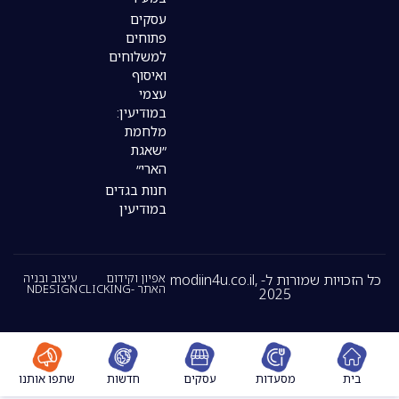
עסקים
פתוחים
למשלוחים
ואיסוף
עצמי
במודיעין:
מלחמת
״שאגת
הארי״
חנות בגדים
במודיעין
כל הזכויות שמורות ל- modiin4u.co.il,
אפיון וקידום
עיצוב ובניה
האתר -CLICKING
NDESIGN
2025
מסעדות
עסקים
חדשות
שתפו אותנו