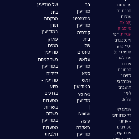
בר
של מודיעין
מודיעין
בית
פורטופינו
מרקחת
מודיעין
תורן
במודיעין
קורסיה
בית
פארק
של
המים
טעמים
מודיעין
עלאש
כשר לפסח
מודיעין
במודיעין
ספא
ידידים
ראש
מודיעין -
במודיעין
סיוע
בדרכים
נאיתאי
מודיעין
מסעדות
|
בשריות
Naitai
כשרות
במודיעין
פיצה
צ׳אקרה
מסעדות
מודיעין
חלביות