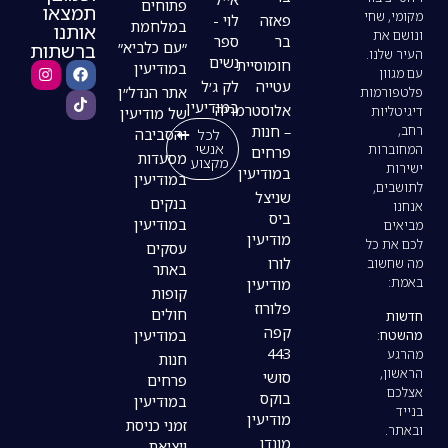
פתוחים
תמצאו
פאזה
לוי -
במלחמת
אותנו
בר
ספר
ברשתות
״עם כלביא״
נשים
חומוסיית
במודיעין
עטייה
לק ג׳ל
אתר הנדל״ן
במודיעין
אלוסטרמריה
של מודיעין
– חנות
לכל
והסביבה
אנשי
פרחים
מסעדות
מקצוע
במודיעין
במודיעין
שניצל
בנקים
ביס
במודיעין
מודיעין
עסקים
לורו
באתר
מודיעין
קופות
פלורוז
חולים
קפה
במודיעין
443
חנות
סושי
פרחים
בוקס
במודיעין
מודיעין
זמני כניסת
מונדו
ויציאת