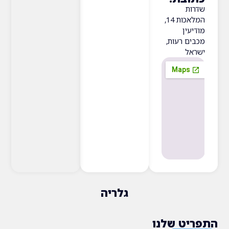
המלאכות 14,
ן
רעות,
גלריה
 שלנו