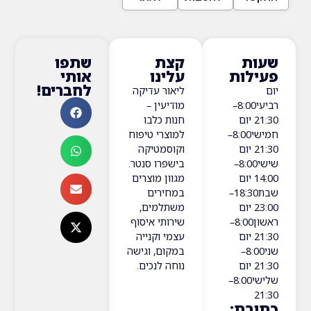
ת
קצת
שתפו
ות
עלינו
אותי
לחברים!
ליאור עדיקה
רביעי8:00–
מודיעין –
21:3 יום
חנות כלבו
חמישי8:00–
למוצרי טיפוח
21:3 יום
וקוסמטיקה
שישי8:00–
בישפרו סנטר.
14:0 יום
מגוון מוצרים
שבת18:30–
במחירים
23:0 יום
משתלמים,
ראשון8:00–
שירותי איסוף
21:3 יום
עצמי וקנייה
שני8:00–
במקום, וגישה
21:3 יום
נוחה לנכים.​
שלישי8:00–
ת: