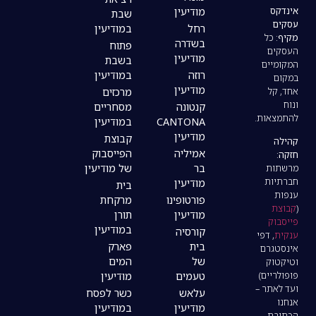
מודיעין
שבת
רחל
במודיעין
בשדרה
פתוח
מודיעין
בשבת
רוזה
במודיעין
מודיעין
מרכזים
קנטונה
מסחריים
CANTONA
במודיעין
מודיעין
קבוצת
אמיליה
הפייסבוק
בר
של מודיעין
מודיעין
בית
פורטופינו
מרקחת
מודיעין
תורן
במודיעין
קורסיה
בית
פארק
של
המים
טעמים
מודיעין
עלאש
כשר לפסח
מודיעין
במודיעין