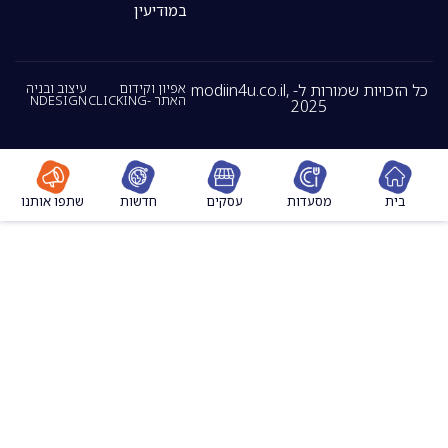
במודיעין
כל הזכויות שמורות ל- modiin4u.co.il,
אפיון וקידום
עיצוב ובניה
האתר -CLICKING
NDESIGN
2025
מסעדות
עסקים
חדשות
שתפו אותנו