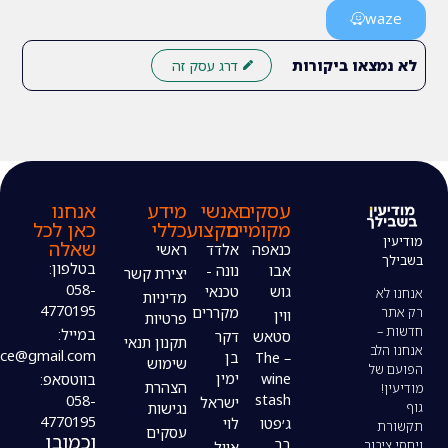
ו ביקורות
דרג עסק זה
עסקים
אנשי
מידע
אנחנו
מקומיים
מקצוע
כללי
כאן לכל
שאלה
כנאפה
אלדד
ראשי
בטלפון:
אבו
נונה -
יצירת קשר
058-
גוש
טכנאי
מדיניות
4770195
מקררים
ווין
פרטיות
במייל:
סטאש
דקר
תקנון תנאי
modiin4uoffice@gmail.com
– The
בן
שימוש
wine
ימין
בווטסאפ:
הצהרת
stash
058-
ישראל
נגישות
4770195
ג׳פטו
לוי
עסקים
וכמובן
בר
אייל