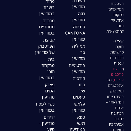
בשדרה
פתוח
מודיעין
בשבת
רוזה
במודיעין
מודיעין
מרכזים
קנטונה
מסחריים
CANTONA
במודיעין
מודיעין
קבוצת
אמיליה
הפייסבוק
בר
של מודיעין
מודיעין
בית
פורטופינו
מרקחת
מודיעין
תורן
במודיעין
קורסיה
בית
פארק
של
המים
טעמים
מודיעין
עלאש
כשר לפסח
מודיעין
במודיעין
ספא
ידידים
ראש
מודיעין -
במודיעין
סיוע