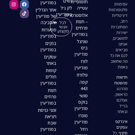
נשים
חומוסיית
במודיעין
עטייה
לק ג׳ל
אתר הנדל״ן
במודיעין
אלוסטרמריה
של מודיעין
– חנות
לכל
והסביבה
אנשי
פרחים
מסעדות
מקצוע
במודיעין
במודיעין
שניצל
בנקים
ביס
במודיעין
מודיעין
עסקים
לורו
באתר
מודיעין
קופות
פלורוז
חולים
קפה
במודיעין
443
חנות
סושי
פרחים
בוקס
במודיעין
מודיעין
זמני כניסת
מונדו
ויציאת
מודיעין
שבת
רחל
במודיעין