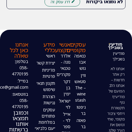
ו ביקורות
דרג עסק זה
עסקים
אנשי
מידע
אנחנו
מקומיים
מקצוע
כללי
כאן לכל
שאלה
כנאפה
אלדד
ראשי
בטלפון:
אבו
נונה -
יצירת קשר
058-
גוש
טכנאי
מדיניות
4770195
מקררים
ווין
פרטיות
במייל:
סטאש
דקר
תקנון תנאי
modiin4uoffice@gmail.com
– The
בן
שימוש
wine
ימין
בווטסאפ:
הצהרת
stash
058-
ישראל
נגישות
4770195
ג׳פטו
לוי
עסקים
וכמובן
בר
אייל
פתוחים
תמצאו
פאזה
לוי -
במלחמת
אותנו
בר
ספר
ברשתות
״עם כלביא״