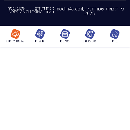
כל הזכויות שמורות ל- modiin4u.co.il,
אפיון וקידום
עיצוב ובניה
האתר -CLICKING
NDESIGN
2025
מסעדות
עסקים
חדשות
שתפו אותנו