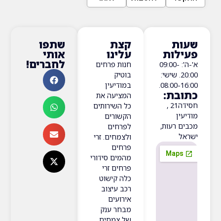
ת
קצת
שתפו
ות
עלינו
אותי
לחברים!
א'-ה': 09:00-
חנות פרחים
20:0. שישי:
בוטיק
08:00-
במודיעין
ת:
המציעה את
חסידה‬‎ 21,
כל השירותים
ן
הקשורים
רעות,
לפרחים
ולצמחים. זרי
פרחים
מהמים סידורי
פרחים זרי
כלה קישוט
רכב עיצוב
אירועים
מבחר ענק
של צמחים