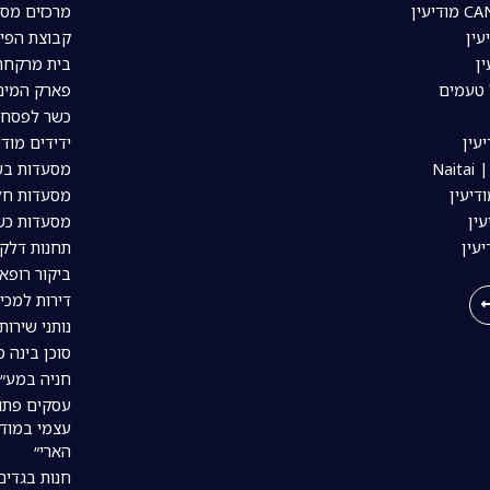
מרכזים מסח
עין
קבוצת הפיי
ין
בית מרקחת 
 טעמים
פארק המים 
כשר לפסח ב
עין
ידידים מודי
Nai
מסעדות בשר
דיעין
מסעדות חלב
ין
מסעדות כשר
יעין
תחנות דלק 
ביקור רופא 
דירות למכי
נותני שירות
סוכן בינה מל
חניה במע״ר
עסקים פתו
עצמי במודי
הארי״
חנות בגדים