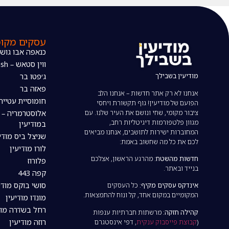
עסקים מקומ
כנאפה אבו גוש
ווין סטאש – The wine stash
מודיעין בשבילך
ג׳פטו בר
פאזה בר
אנחנו לא רק אתר חדשות – אנחנו הלב
חומוסיית עטייה
הפועם של מודיעין! גוף תקשורת ויחסי
ציבור מקומי, שחי ונושם את העיר שלנו. עם
אלוסטרמריה – 
מגוון פלטפורמות דיגיטליות רחב,
במודיעין
המחוברות ישירות לתושבים, אנחנו מביאים
שניצל ביס מודי
לכם את כל מה שחשוב באמת:
לורו מודיעין
חדשות מהשטח:
מהרגע הראשון, אצלכם
פלורוז
בנייד ובאתר.
קפה 443
סושי בוקס מודי
אינדקס עסקים מקיף:
כל העסקים
המקומיים במקום אחד, קל ונוח להתמצאות.
מונדו מודיעין
רחל בשדרה מוד
קהילה חזקה:
מרשתות חברתיות ענפות
רוזה מודיעין
(
קבוצת פייסבוק ענקית
, דפי אינסטגרם