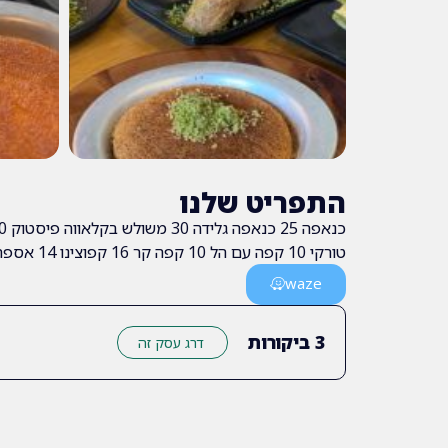
התפריט שלנו
טורקי 10 קפה עם הל 10 קפה קר 16 קפוצינו 14 אספרסו 8 אספרסו כפול 12 אייס קפה/וניל קטן 12 גדול 16
waze
3
ביקורות
דרג עסק זה