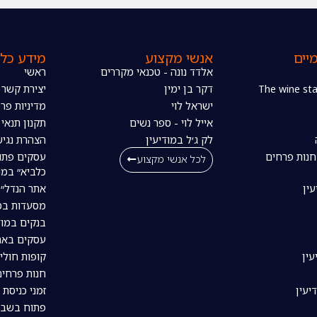
יים
אנשי מקצוע
מידע כלל
אלדד נונה - טכנאי מקררים
ראשי
דקר בן ימין
יצירת קשר
ישראל לוי
מדיניות פרט
אייל לוי - ספר נשים
תקנון תנאי
לק ג׳ל במודיעין
הצהרת נגיש
חנות פרחים
עסקים פתו
לכל אנשי מקצוע
כלביא״ במו
עין
אתר הנדל״ן
מסעדות במו
בנקים במוד
עסקים באת
עין
קופות חולי
חנות פרחים
יעין
זמני כניסת 
פתוח בשבת