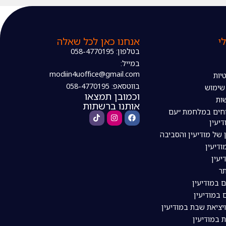
י
אנחנו כאן לכל שאלה
בטלפון: 058-4770195
במייל:
modiin4uoffice@gmail.com
יות
בווטסאפ: 058-4770195
 שימוש
וכמובן תמצאו
ות
אותנו ברשתות
חים במלחמת ״עם
דיעין
 של מודיעין והסביבה
דיעין
יעין
ר
ם במודיעין
 במודיעין
ויציאת שבת במודיעין
 במודיעין