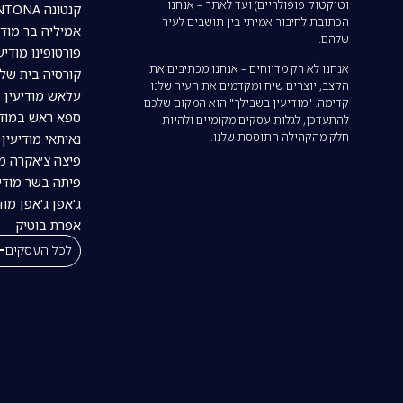
וטיקטוק פופולריים) ועד לאתר – אנחנו
קנטונה CANTONA מודיעין
הכתובת לחיבור אמיתי בין תושבים לעיר
אמיליה בר מודי
שלהם.
פורטופינו מודיע
אנחנו לא רק מדווחים – אנחנו מכתיבים את
קורסיה בית של
הקצב, יוצרים שיח ומקדמים את העיר שלנו
עלאש מודיעין
קדימה. "מודיעין בשבילך" הוא המקום שלכם
ספא ראש במודי
להתעדכן, לגלות עסקים מקומיים ולהיות
חלק מהקהילה התוססת שלנו.
נאיתאי מודיעין | tai
פיצה צ׳אקרה מו
פיתה בשר מודיע
ג'אפן ג'אפן מוד
אפרת בוטיק
לכל העסקים