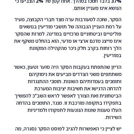
לבד תמכו במהלך. אחוז קטן של
2%
הצביעו כי
אינו מעניין אותם.
שזכה למעורבות ערה מצד חברי הקבוצה, מעיד
 העניין הגבוהה של תושבי מודיעין בנושאים
ים וביטחוניים מרכזיים במדינה. למרות שהסקר
ייצג מדגם ארצי או מדעי, הוא בהחלט משקף את
חות בקרב חלק ניכר מהקהילה המקוונת
ין.
שהתפתח בעקבות הסקר היה סוער וטעון, כאשר
ים משני הצדדים מביעים את נימוקיהם
ם בעמדותיהם השונות. תומכי ההתנגדות
הדגישו את חשיבות יציבות המערכת
ונית ואת הצורך לאפשר לראש השב"כ להמשיך
ו בתקופה מורכבת זו. מנגד, התומכים בהדחה
ענות שונות הנוגעות לתפקודו ולמדיניות
.
ין כי האפשרות להגיב לפוסט הסקר נסגרה, מה