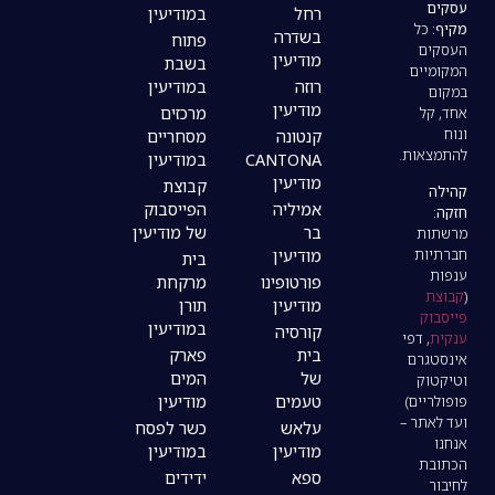
רחל
במודיעין
בשדרה
פתוח
מודיעין
בשבת
רוזה
במודיעין
מודיעין
מרכזים
קנטונה
מסחריים
CANTONA
במודיעין
מודיעין
קבוצת
אמיליה
הפייסבוק
בר
של מודיעין
מודיעין
בית
פורטופינו
מרקחת
מודיעין
תורן
במודיעין
קורסיה
בית
פארק
של
המים
טעמים
מודיעין
עלאש
כשר לפסח
מודיעין
במודיעין
ספא
ידידים