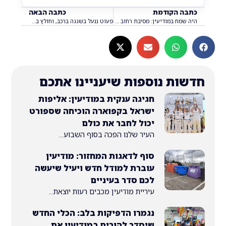
 הקודמת
כתבה הבאה
היה שמח במודיעין: מסיבת רחוב עם נטע ברזילי והפנינג ילדים עם רוי בוי – סיכום!
פעוט ננעל בשגגה ברכב, וחולץ בשלום על ידי מתנדב ידידים
ת נוספות שיעניינו אתכם
חגיגה ענקית במודיעין: אליפות
ישראל בקפוארה הוכיחה שספורט
יכול לחבר את כולם
העיר שלנו הפכה בסוף השבוע...
סוף לדאגות המחזור: מודיעין
עוברת למודל חדש ויעיל שיעשה
לכם סדר בעיניים
עיריית מודיעין מכבים רעות יוצאת...
נגמרו הדפיקות בלב: הכלי החדש
שיסדר להורים במודיעין את