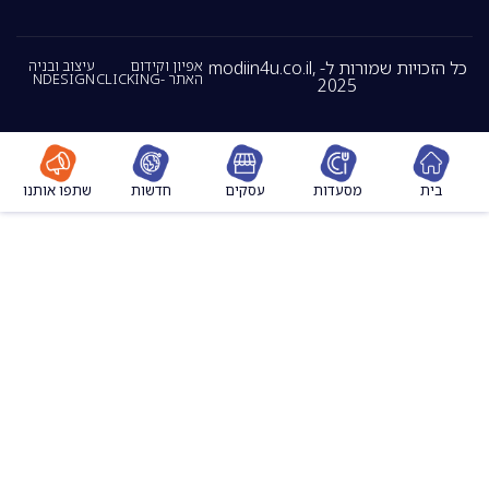
כל הזכויות שמורות ל- modiin4u.co.il,
אפיון וקידום
עיצוב ובניה
האתר -CLICKING
NDESIGN
2025
מסעדות
עסקים
חדשות
שתפו אותנו