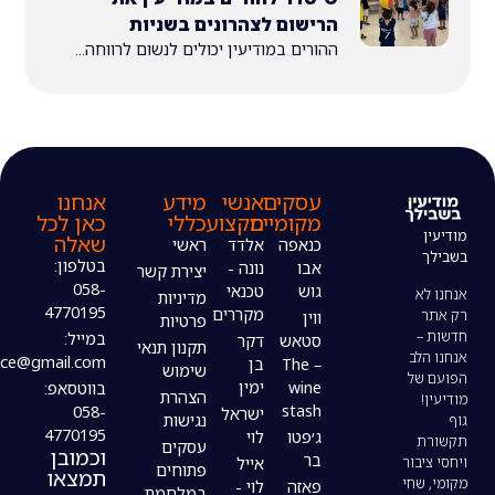
הרישום לצהרונים בשניות
ההורים במודיעין יכולים לנשום לרווחה...
עסקים
אנשי
מידע
אנחנו
מקומיים
מקצוע
כללי
כאן לכל
שאלה
כנאפה
אלדד
ראשי
בטלפון:
אבו
נונה -
יצירת קשר
058-
גוש
טכנאי
מדיניות
4770195
מקררים
ווין
פרטיות
במייל:
סטאש
דקר
תקנון תנאי
modiin4uoffice@gmail.com
– The
בן
שימוש
wine
ימין
בווטסאפ:
הצהרת
stash
058-
ישראל
נגישות
4770195
ג׳פטו
לוי
עסקים
וכמובן
בר
אייל
פתוחים
תמצאו
פאזה
לוי -
במלחמת