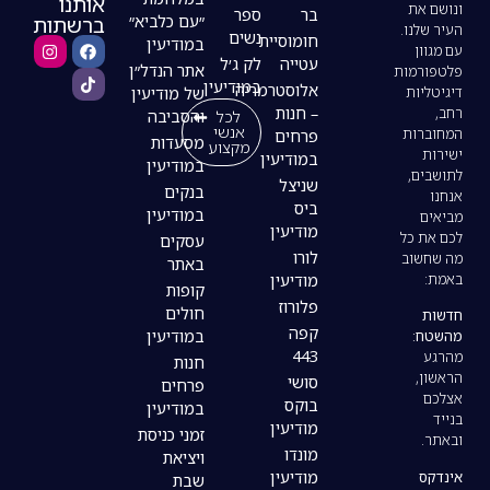
אותנו
בר
ספר
ברשתות
״עם כלביא״
נשים
חומוסיית
במודיעין
עטייה
לק ג׳ל
אתר הנדל״ן
במודיעין
אלוסטרמריה
של מודיעין
– חנות
לכל
והסביבה
אנשי
פרחים
מסעדות
מקצוע
במודיעין
במודיעין
שניצל
בנקים
ביס
במודיעין
מודיעין
עסקים
לורו
באתר
מודיעין
קופות
פלורוז
חולים
קפה
במודיעין
443
חנות
סושי
פרחים
בוקס
במודיעין
מודיעין
זמני כניסת
מונדו
ויציאת
מודיעין
שבת