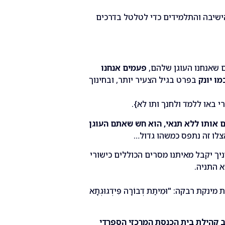
הישיבה והתלמידים כדי לטלטל בדרכים
 שאנחנו העוגן שלהם,
פעמים אנחנו
ו יונק
בפרט בגיל הצעיר יותר, ובחינוך
 באו ללמד ולחנך ותו לא}.
 אותו ללא תנאי, הוא חש שאתם העוגן
צלו זה נתפס כמשהו גדול…
יך יקבל מאיתנו מסרים הכוללים כישורי
א התניה.
קת רבקה: "וּמִיתַת דְבוֹרָה פִּידְגוּגְתָא
 קהילת בית הכנסת המרכזי הספרדי