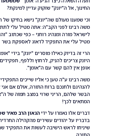
תעלה השאלה כיצד הגיע ה"אומן"
שמשמעו מ
החינוך, אל ה"יונק" שזקוק עדיין למינקת?
וכי שמענו מעולם שה"יונק" נישא בחיקו של ה
משה רבינו לפני הקב"ה: אתה מטיל עלי לתת 
לישראל מורה ומנהיג רוחני – כפי שכתוב "וה
מטיל עלי את התפקיד לדאוג לאספקת בשר ב
הרי זה בדיוק כאילו מוסרים "יונק" בידי "אומן
היונק צריכים להניק, לרחוץ וללפף, תפקידי
אופן אין להם קשר עם ה"אומן".
משה רבינו ע"ה טען כי אליו שייכים התפקיד
להנהיגם ולחנכם ברוח התורה, אולם אם אני צ
הבשר שלהם, הריני שרוי במצב תמוה של ה"אומ
המתאים לכך!
דברים אלו נאמרו על ידי
הגאון הרב מאיר שפ
בדבריו על יהודים עשירים מהקהילה החרדית,
שיניחו לראש הישיבה לעשות את התפקיד שהוא
התורה,