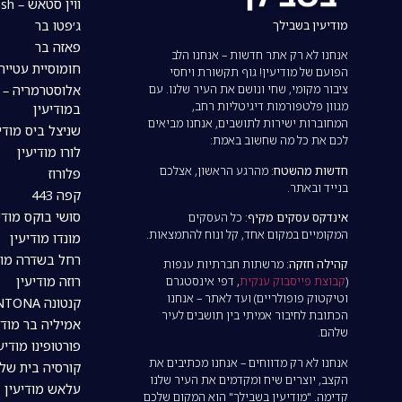
ווין סטאש – The wine stash
מודיעין בשבילך
ג׳פטו בר
פאזה בר
אנחנו לא רק אתר חדשות – אנחנו הלב
חומוסיית עטייה
הפועם של מודיעין! גוף תקשורת ויחסי
ציבור מקומי, שחי ונושם את העיר שלנו. עם
אלוסטרמריה – 
מגוון פלטפורמות דיגיטליות רחב,
במודיעין
המחוברות ישירות לתושבים, אנחנו מביאים
שניצל ביס מודי
לכם את כל מה שחשוב באמת:
לורו מודיעין
חדשות מהשטח:
מהרגע הראשון, אצלכם
פלורוז
בנייד ובאתר.
קפה 443
סושי בוקס מודי
אינדקס עסקים מקיף:
כל העסקים
המקומיים במקום אחד, קל ונוח להתמצאות.
מונדו מודיעין
רחל בשדרה מוד
קהילה חזקה:
מרשתות חברתיות ענפות
רוזה מודיעין
(
קבוצת פייסבוק ענקית
, דפי אינסטגרם
וטיקטוק פופולריים) ועד לאתר – אנחנו
קנטונה CANTONA מודיעין
הכתובת לחיבור אמיתי בין תושבים לעיר
אמיליה בר מודי
שלהם.
פורטופינו מודיע
אנחנו לא רק מדווחים – אנחנו מכתיבים את
קורסיה בית של
הקצב, יוצרים שיח ומקדמים את העיר שלנו
עלאש מודיעין
קדימה. "מודיעין בשבילך" הוא המקום שלכם