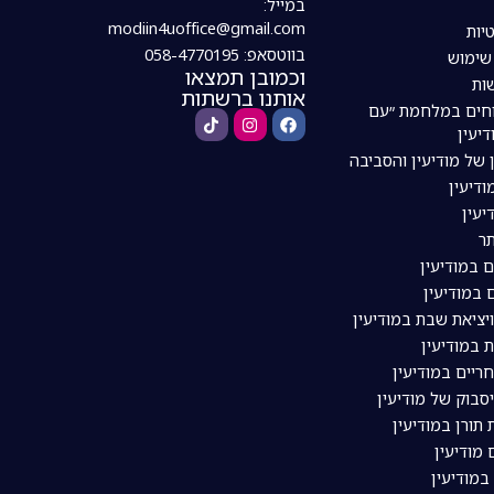
במייל:
modiin4uoffice@gmail.com
יות
בווטסאפ: 058-4770195
 שימוש
וכמובן תמצאו
ות
אותנו ברשתות
חים במלחמת ״עם
דיעין
 של מודיעין והסביבה
דיעין
יעין
ר
ם במודיעין
 במודיעין
ויציאת שבת במודיעין
 במודיעין
ריים במודיעין
סבוק של מודיעין
תורן במודיעין
מודיעין
מודיעין