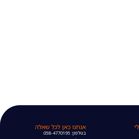
י
אנחנו כאן לכל שאלה
בטלפון: 058-4770195