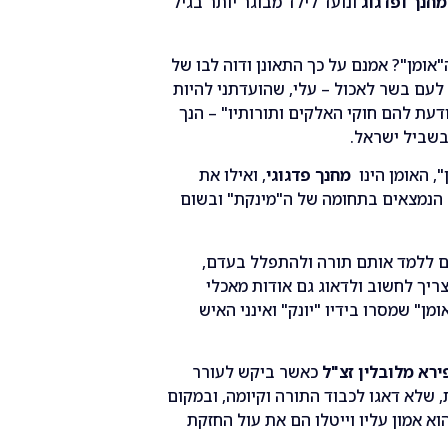
חנך ופדגוג
ונועד לילד מבוגר יותר בגיל
"אומן"? אמנם על כך התאונן ודוה לבו של
לעם בשר לאכול – עלי, שהועדתני להיות
ודעת להם חוקי האלקים ותורותיו" – הנך
שביל ישראל.
", האומן הינו
מחנך פדגוגי
, ואילו את
ם הנמצאים בתחומה של ה"מינקת" ובשום
ים ללמד אותם תורה ולהתפלל בעדם,
ריך לחשוב ולדאוג גם אודות מאכלי
ן" שמסרו בידיו "יונק" ואינני האיש
ירא מלובלין זצ"ל
כאשר ביקש לעורר
 שלא דאגו לכבוד התורה וקיומה, ובמקום
 אמון עליו וייטלו הם את עול החזקת