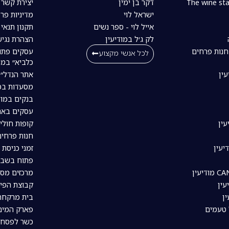
דקר בן ימין
יצירת קשר
ישראל לוי
מדיניות פרט
אייל לוי - ספר נשים
תקנון תנאי
לק ג׳ל במודיעין
הצהרת נגיש
חנות פרחים
עסקים פתו
לכל אנשי מקצוע
כלביא״ במו
עין
אתר הנדל״ן
מסעדות במו
בנקים במוד
עסקים באת
עין
קופות חולי
חנות פרחים
יעין
זמני כניסת 
פתוח בשבת
מרכזים מסח
עין
קבוצת הפיי
ין
בית מרקחת 
 טעמים
פארק המים 
כשר לפסח ב