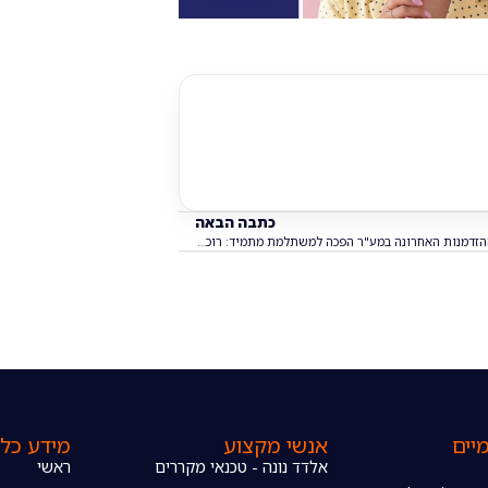
כתבה הבאה
ההזדמנות האחרונה במע"ר הפכה למשתלמת מתמיד: רוכשים דירה ב-My Avenue ומקבלים שובר ענק לניופאן
יים
אנשי מקצוע
מידע כלל
אלדד נונה - טכנאי מקררים
ראשי