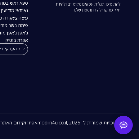
ספא ראש במודי
להתעדכן, לגלות עסקים מקומיים ולהיות
חלק מהקהילה התוססת שלנו.
נאיתאי מודיעין | tai
פיצה צ׳אקרה מו
פיתה בשר מודיע
ג'אפן ג'אפן מוד
אפרת בוטיק
לכל העסקים
כל הזכויות שמורות ל- modiin4u.co.il, 2025
אפיון וקידום האתר -LICKING