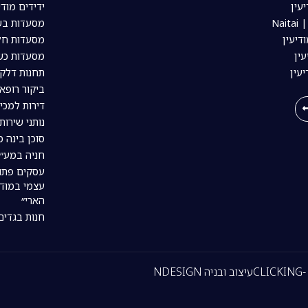
עין
ידידים מודי
Nai
מסעדות בשר
דיעין
מסעדות חלב
ין
מסעדות כשר
יעין
תחנות דלק 
ביקור רופא 
דירות למכי
נותני שירות
סוכן בינה מל
חניה במע״ר
עסקים פתו
עצמי במודי
הארי״
חנות בגדים
C
עיצוב ובניה NDESIGN