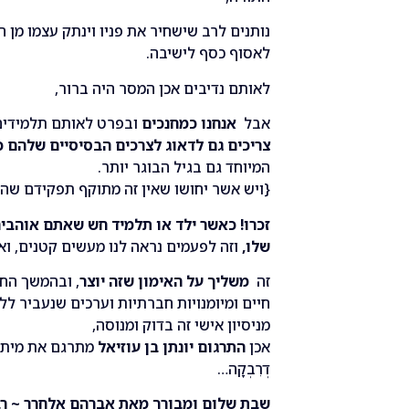
נותנים לרב שישחיר את פניו וינתק עצמו מן 
לאסוף כסף לישיבה.
לאותם נדיבים אכן המסר היה ברור,
אבל
אנחנו כמחנכים
ובפרט לאותם תלמידים
צריכים גם לדאוג לצרכים הבסיסיים שלהם כמ
המיוחד גם בגיל הבוגר יותר.
{ויש אשר יחושו שאין זה מתוקף תפקידם שהרי
זכרו! כאשר ילד או תלמיד חש שאתם אוהבים
שלו,
וזה לפעמים נראה לנו מעשים קטנים, וא
זה
משליך על האימון שזה יוצר
, ובהמשך החנ
חיים ומיומנויות חברתיות וערכים שנעביר לל
מניסיון אישי זה בדוק ומנוסה,
אכן
התרגום יונתן בן עוזיאל
מתרגם את מיתת מינ
דְרִבְקָה…
שבת שלום ומבורך מאת אברהם אלחרר ~ רב