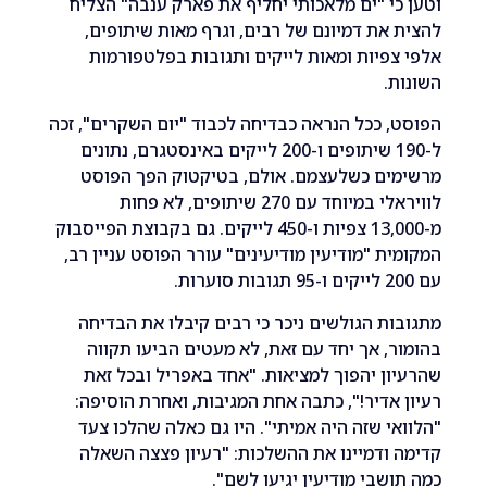
י "ים מלאכותי יחליף את פארק ענבה" הצליח
את דמיונם של רבים, וגרף מאות שיתופים,
פיות ומאות לייקים ותגובות בפלטפורמות
.
 ככל הנראה כבדיחה לכבוד "יום השקרים", זכה
ל-190 שיתופים ו-200 לייקים באינסטגרם, נתונים
ים כשלעצמם. אולם, בטיקטוק הפך הפוסט
לוויראלי במיוחד עם 270 שיתופים, לא פחות
מ-13,000 צפיות ו-450 לייקים. גם בקבוצת הפייסבוק
ת "מודיעין מודיעינים" עורר הפוסט עניין רב,
ת הגולשים ניכר כי רבים קיבלו את הבדיחה
, אך יחד עם זאת, לא מעטים הביעו תקווה
ן יהפוך למציאות. "אחד באפריל ובכל זאת
אדיר!", כתבה אחת המגיבות, ואחרת הוסיפה:
י שזה היה אמיתי". היו גם כאלה שהלכו צעד
ודמיינו את ההשלכות: "רעיון פצצה השאלה
שבי מודיעין יגיעו לשם".