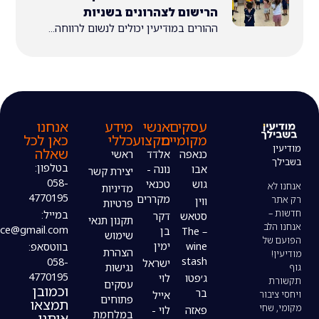
הרישום לצהרונים בשניות
ההורים במודיעין יכולים לנשום לרווחה...
עסקים
אנשי
מידע
אנחנו
מקומיים
מקצוע
כללי
כאן לכל
שאלה
כנאפה
אלדד
ראשי
בטלפון:
אבו
נונה -
יצירת קשר
058-
גוש
טכנאי
מדיניות
4770195
מקררים
ווין
פרטיות
במייל:
סטאש
דקר
תקנון תנאי
modiin4uoffice@gmail.com
– The
בן
שימוש
wine
ימין
בווטסאפ:
הצהרת
stash
058-
ישראל
נגישות
4770195
ג׳פטו
לוי
עסקים
וכמובן
בר
אייל
פתוחים
תמצאו
פאזה
לוי -
במלחמת
אותנו