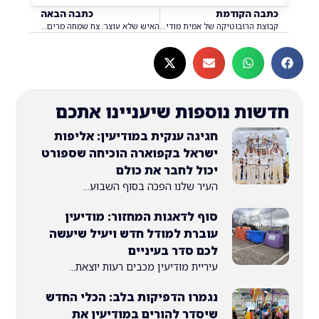
 הקודמת
כתבה הבאה
קבוצת הרובוטיקה של אמית מודיעין בנים – טרייגון 5990 זכתה במקום הראשון בתחרות הארצית והעפילה לתחרות העולמית ביוסטון
האיש שלא עוצר: צח שמחה מרים אנשים – באימונים טכנולוגיים ובצד הדרך
ת נוספות שיעניינו אתכם
חגיגה ענקית במודיעין: אליפות
ישראל בקפוארה הוכיחה שספורט
יכול לחבר את כולם
העיר שלנו הפכה בסוף השבוע...
סוף לדאגות המחזור: מודיעין
עוברת למודל חדש ויעיל שיעשה
לכם סדר בעיניים
עיריית מודיעין מכבים רעות יוצאת...
נגמרו הדפיקות בלב: הכלי החדש
שיסדר להורים במודיעין את