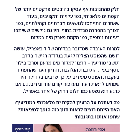
תגובות אף עסקו בהיבטים פרקטיים יותר של
ם מלאכותי, כמו עלויות ותקציבים, בעוד
 התייחסו לנושאים חברתיים וקהילתיים, כמו
בהפרדה מגדרית בחוף. היו גם גולשים ששיתפו
ת נוספים, כמו הקמת פארק מים במקום.
למרות העובדה שמדובר בבדיחה של 1 באפריל, עושה
שהפוסט הצליח לגעת בנקודה רגישה בקרב
מודיעין – הרצון למקור מים מרענן ומרכז בילוי
עיר. התגובות הנלהבות והדיון הער שהתפתח
 הפוסט מעידים על כך שרבים בקהילה היו
לראות רעיון נועז כזה קורם עור וגידים, גם אם
וא נשמע כמו חלום רחוק של אחד באפריל.
כם על הרעיון להקים ים מלאכותי במודיעין?
יתם רוצים לראות חזון כזה הופך למציאות?
ותנו בתגובות!