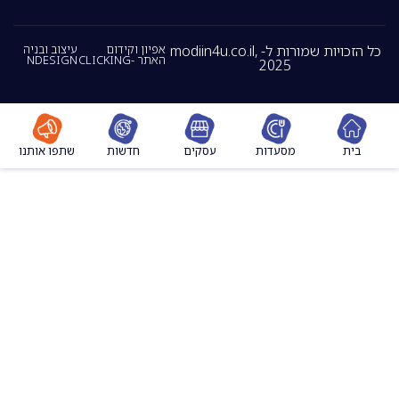
כל הזכויות שמורות ל- modiin4u.co.il,
אפיון וקידום
עיצוב ובניה
האתר -CLICKING
NDESIGN
2025
מסעדות
עסקים
חדשות
שתפו אותנו