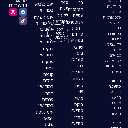
בר
ספר
ברשתות
״עם כלביא״
נשים
חומוסיית
במודיעין
עטייה
לק ג׳ל
אתר הנדל״ן
במודיעין
אלוסטרמריה
של מודיעין
– חנות
לכל
והסביבה
אנשי
פרחים
מסעדות
מקצוע
במודיעין
במודיעין
שניצל
בנקים
ביס
במודיעין
מודיעין
עסקים
לורו
באתר
מודיעין
קופות
פלורוז
חולים
קפה
במודיעין
443
חנות
סושי
פרחים
בוקס
במודיעין
מודיעין
זמני כניסת
מונדו
ויציאת
מודיעין
שבת