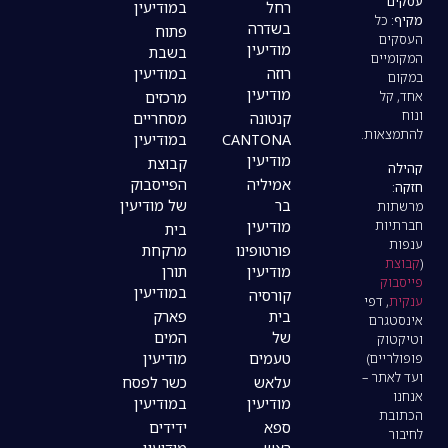
רחל
במודיעין
בשדרה
פתוח
מודיעין
בשבת
רוזה
במודיעין
מודיעין
מרכזים
קנטונה
מסחריים
CANTONA
במודיעין
מודיעין
קבוצת
אמיליה
הפייסבוק
בר
של מודיעין
מודיעין
בית
פורטופינו
מרקחת
מודיעין
תורן
במודיעין
קורסיה
בית
פארק
של
המים
טעמים
מודיעין
עלאש
כשר לפסח
מודיעין
במודיעין
ספא
ידידים