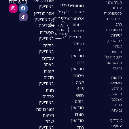
ברשתות
״עם כלביא״
נשים
חומוסיית
במודיעין
עטייה
לק ג׳ל
אתר הנדל״ן
במודיעין
אלוסטרמריה
של מודיעין
– חנות
לכל
והסביבה
אנשי
פרחים
מסעדות
מקצוע
במודיעין
במודיעין
שניצל
בנקים
ביס
במודיעין
מודיעין
עסקים
לורו
באתר
מודיעין
קופות
פלורוז
חולים
קפה
במודיעין
443
חנות
סושי
פרחים
בוקס
במודיעין
מודיעין
זמני כניסת
מונדו
ויציאת
מודיעין
שבת
רחל
במודיעין