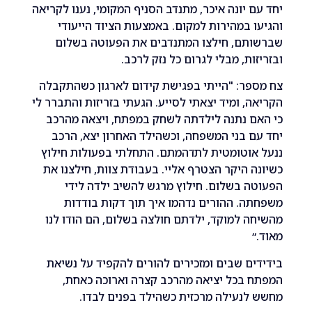
 יונה איכר, מתנדב הסניף המקומי, נענו לקריאה
 במהירות למקום. באמצעות הציוד הייעודי
תם, חילצו המתנדבים את הפעוטה בשלום
ות, מבלי לגרום כל נזק לרכב.
ר: "הייתי בפגישת קידום לארגון כשהתקבלה
, ומיד יצאתי לסייע. הגעתי בזריזות והתברר לי
 נתנה לילדתה לשחק במפתח, ויצאה מהרכב
 בני המשפחה, וכשהילד האחרון יצא, הרכב
וטומטית לתדהמתם. התחלתי בפעולות חילוץ
 היקר הצטרף אליי. בעבודת צוות, חילצנו את
 בשלום. חילוץ מרגש להשיב ילדה לידי
. ההורים נדהמו איך תוך דקות בודדות
 למוקד, ילדתם חולצה בשלום, הם הודו לנו
ם שבים ומזכירים להורים להקפיד על נשיאת
בכל יציאה מהרכב קצרה וארוכה כאחת,
נעילה מרכזית כשהילד בפנים לבדו.