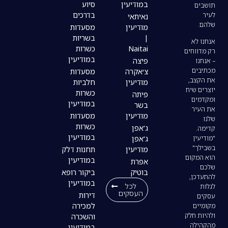
במודיעין
סיוע
בדרכים
נאיתאי
מודיעין
מסעדות
|
בשריות
Naitai
כשרות
במודיעין
פיצה
צ׳אקרה
מסעדות
מודיעין
חלביות
כשרות
פיתה
במודיעין
בשר
מודיעין
מסעדות
כשרות
ג'אפן
במודיעין
ג'אפן
מודיעין
תחנות דלק
במודיעין
אפרת
בוטיק
ביקור רופא
במודיעין
לכל
העסקים
דירות
למכירה
והשכרה
במודיעין