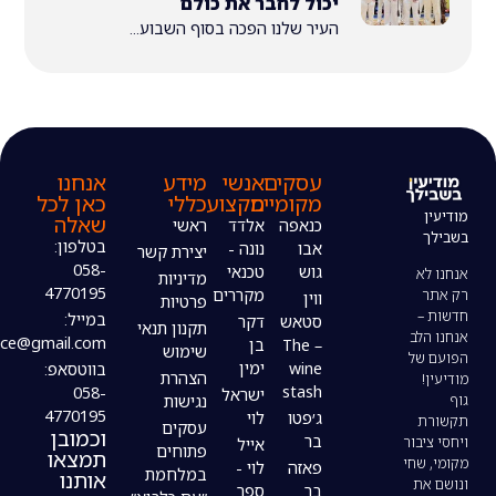
יכול לחבר את כולם
העיר שלנו הפכה בסוף השבוע...
עסקים
אנשי
מידע
אנחנו
מקומיים
מקצוע
כללי
כאן לכל
שאלה
כנאפה
אלדד
ראשי
בטלפון:
אבו
נונה -
יצירת קשר
058-
גוש
טכנאי
מדיניות
4770195
מקררים
ווין
פרטיות
במייל:
סטאש
דקר
תקנון תנאי
modiin4uoffice@gmail.com
– The
בן
שימוש
wine
ימין
בווטסאפ:
הצהרת
stash
058-
ישראל
נגישות
4770195
ג׳פטו
לוי
עסקים
וכמובן
בר
אייל
פתוחים
תמצאו
פאזה
לוי -
במלחמת
אותנו
בר
ספר