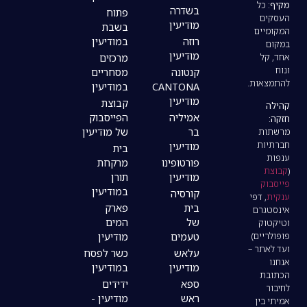
בשדרה
פתוח
מודיעין
בשבת
רוזה
במודיעין
מודיעין
מרכזים
קנטונה
מסחריים
CANTONA
במודיעין
מודיעין
קבוצת
אמיליה
הפייסבוק
בר
של מודיעין
מודיעין
בית
פורטופינו
מרקחת
מודיעין
תורן
במודיעין
קורסיה
בית
פארק
של
המים
טעמים
מודיעין
עלאש
כשר לפסח
מודיעין
במודיעין
ספא
ידידים
ראש
מודיעין -