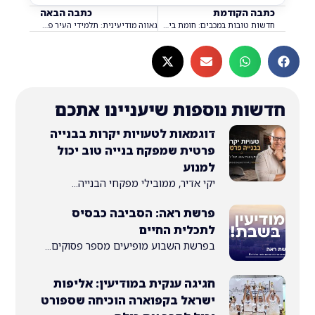
 הקודמת
כתבה הבאה
חדשות טובות במכבים: חומת ביטחון חדשה בדרך – וזה מה שיגן עלינו!
גאווה מודיעינית: תלמידי העיר פיתחו כלי AI שישנה את ההסברה הישראלית בעולם!
ת נוספות שיעניינו אתכם
דוגמאות לטעויות יקרות בבנייה
פרטית שמפקח בנייה טוב יכול
למנוע
יקי אדיר, ממובילי מפקחי הבנייה...
פרשת ראה: הסביבה כבסיס
לתכלית החיים
בפרשת השבוע מופיעים מספר פסוקים...
חגיגה ענקית במודיעין: אליפות
ישראל בקפוארה הוכיחה שספורט