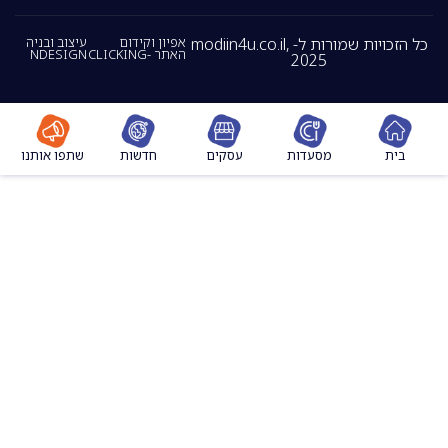
כל הזכויות שמורות ל- modiin4u.co.il,
אפיון וקידום
עיצוב ובניה
האתר -CLICKING
NDESIGN
2025
מסעדות
עסקים
חדשות
שתפו אותנו