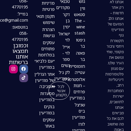
058-
גוש
טכנאי
מדיניות
4770195
מקררים
ווין
פרטיות
במייל:
סטאש
דקר
תקנון תנאי
modiin4uoffice@gmail.com
– The
בן
שימוש
wine
ימין
בווטסאפ:
הצהרת
stash
058-
ישראל
נגישות
4770195
ג׳פטו
לוי
עסקים
וכמובן
בר
אייל
פתוחים
תמצאו
פאזה
לוי -
במלחמת
אותנו
בר
ספר
ברשתות
״עם כלביא״
נשים
חומוסיית
במודיעין
עטייה
לק ג׳ל
אתר הנדל״ן
במודיעין
אלוסטרמריה
של מודיעין
– חנות
לכל
והסביבה
אנשי
פרחים
מסעדות
מקצוע
במודיעין
במודיעין
שניצל
בנקים
ביס
במודיעין
מודיעין
עסקים
לורו
באתר
מודיעין