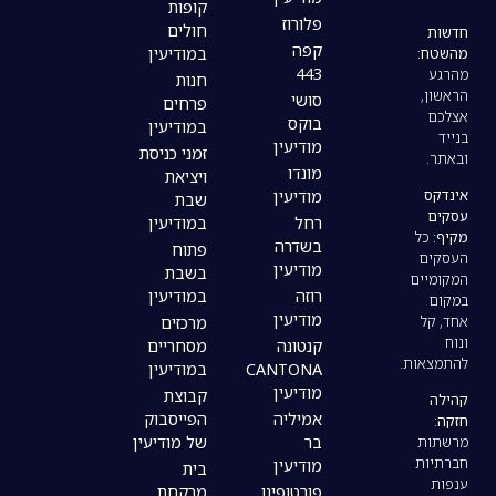
קופות
פלורוז
חולים
קפה
במודיעין
443
חנות
סושי
פרחים
בוקס
במודיעין
מודיעין
זמני כניסת
מונדו
ויציאת
מודיעין
שבת
רחל
במודיעין
בשדרה
פתוח
מודיעין
בשבת
רוזה
במודיעין
מודיעין
מרכזים
קנטונה
מסחריים
CANTONA
במודיעין
מודיעין
קבוצת
אמיליה
הפייסבוק
בר
של מודיעין
מודיעין
בית
פורטופינו
מרקחת