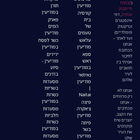
מודיעין
תורן
במודיעין
קורסיה
בית
פארק
של
המים
טעמים
מודיעין
עלאש
כשר לפסח
מודיעין
במודיעין
ספא
ידידים
ראש
מודיעין -
במודיעין
סיוע
בדרכים
נאיתאי
מודיעין
מסעדות
|
בשריות
Naitai
כשרות
במודיעין
פיצה
צ׳אקרה
מסעדות
מודיעין
חלביות
כשרות
פיתה
במודיעין
בשר
מודיעין
מסעדות