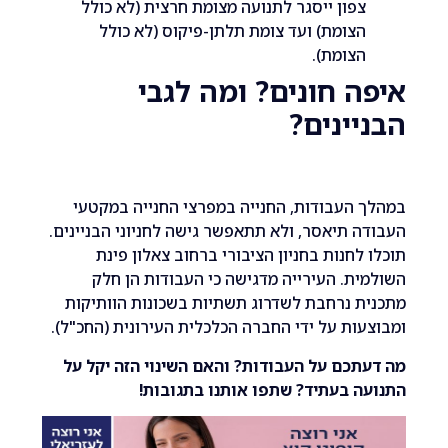
פון ייסגר לתנועה מצומת חרצית (לא כולל
צומת) ועד צומת תלתן-פיקוס (לא כולל
צומת).
 חונים? ומה לגבי
ינים?
העבודות, החנייה במפרצי החנייה במקטעי
 תיאסר, ולא תתאפשר גישה לחניוני הבניינים.
לחנות בחניון הציבורי ברחוב צאלון פינת
ת. העירייה מדגישה כי העבודות הן חלק
 נרחבת לשדרוג תשתיות בשכונות הוותיקות
ות על ידי החברה הכלכלית העירונית (החכ"ל).
כם על העבודות? והאם השינוי הזה יקל על
 בעתיד? שתפו אותנו בתגובות!