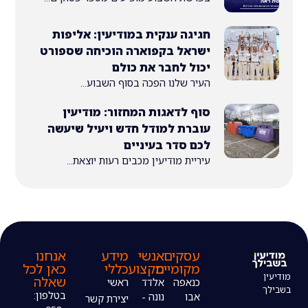
חגיגה ענקית במודיעין: אליפות
ישראל בקפוארה הוכיחה שספורט
יכול לחבר את כולם
העיר שלנו הפכה בסוף השבוע...
סוף לדאגות המחזור: מודיעין
עוברת למודל חדש ויעיל שיעשה
לכם סדר בעיניים
עיריית מודיעין מכבים רעות יוצאת...
עסקים
אנשי
מידע
אנחנו
מקומיים
מקצוע
כללי
כאן לכל
שאלה
כנאפה
אלדד
ראשי
בטלפון:
אבו
נונה -
יצירת קשר