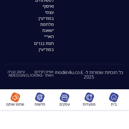
למשלוחים
ואיסוף
עצמי
במודיעין:
מלחמת
״שאגת
הארי״
חנות בגדים
במודיעין
כל הזכויות שמורות ל- modiin4u.co.il,
אפיון וקידום
עיצוב ובניה
האתר -CLICKING
NDESIGN
2025
מסעדות
עסקים
חדשות
שתפו אותנו