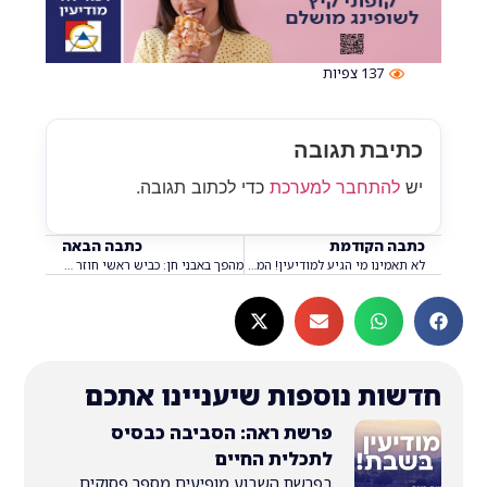
137
צפיות
בת תגובה
התחבר למערכת
כדי לכתוב תגובה.
 הקודמת
כתבה הבאה
לא תאמינו מי הגיע למודיעין! המסיבה הסודית של כוכב ערוץ 14 שנחשפה בפטריקס
מהפך באבני חן: כביש ראשי חוזר להיות דו-סטרי. מי מרוויח ומי יפסיד?
ת נוספות שיעניינו אתכם
פרשת ראה: הסביבה כבסיס
לתכלית החיים
בפרשת השבוע מופיעים מספר פסוקים...