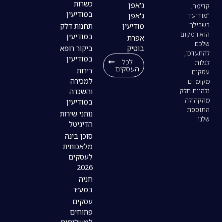
כשרות
ג'אפן
במודיעין
ג'אפן
מודיעין
תחנות דלק
במודיעין
אפרת
בוטיק
ביקור רופא
במודיעין
לכל
העסקים
דירות
למכירה
והשכרה
במודיעין
נותני שירות
הדיגיטל
סוכן בינה
מלאכותית
לעסקים
2026
חניה
במע״ר
עסקים
פתוחים