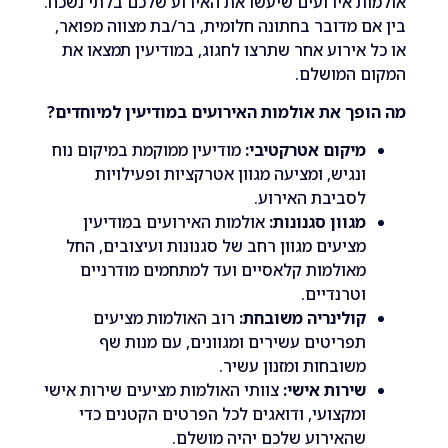
 אירועים שיעשו את האירוע שלכם בלתי נשכח.
 מדובר בחתונה חלומית, בר/בת מצווה מפואר,
אירוע אחר שתרצו לחגוג, במודיעין תמצאו את
 המושלם.
ך את אולמות האירועים במודיעין למיוחדים?
יקום אטרקטיבי:
מודיעין ממוקמת במיקום נוח
נגיש, ומציעה מגוון אטרקציות ופעילויות
סביבת האירוע.
גוון סגנונות:
אולמות האירועים במודיעין
ציעים מגוון רחב של סגנונות ועיצובים, החל
אולמות קלאסיים ועד למתחמים מודרניים
טרנדיים.
ולינריה משובחת:
רוב האולמות מציעים
פריטים עשירים ומגוונים, עם מנות שף
שובחות ומזנון עשיר.
ירות אישי:
צוותי האולמות מציעים שירות אישי
מקצועי, ודואגים לכל הפרטים הקטנים כדי
האירוע שלכם יהיה מושלם.