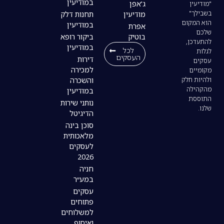
במודיעין
ג'אפן
מודיעין
תחנות דלק
במודיעין
אפרת
בוטיק
ביקור רופא
במודיעין
לכל
העסקים
דירות
למכירה
והשכרה
במודיעין
נותני שירות
הדיגיטל
סוכן בינה
מלאכותית
לעסקים
2026
חניה
במע״ר
עסקים
פתוחים
למשלוחים
ואיסוף