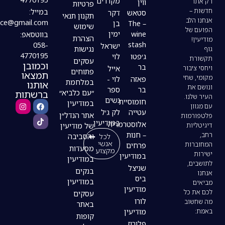
מקררים
ווין
פרטיות
במייל:
סטאש
דקר
תקנון תנאי
modiin4uoffice@gmail.com
– The
בן
שימוש
wine
ימין
בווטסאפ:
הצהרת
stash
058-
ישראל
נגישות
4770195
ג׳פטו
לוי
עסקים
וכמובן
בר
אייל
פתוחים
תמצאו
פאזה
לוי -
במלחמת
אותנו
בר
ספר
ברשתות
״עם כלביא״
נשים
חומוסיית
במודיעין
עטייה
לק ג׳ל
אתר הנדל״ן
במודיעין
אלוסטרמריה
של מודיעין
– חנות
לכל
והסביבה
אנשי
פרחים
מסעדות
מקצוע
במודיעין
במודיעין
שניצל
בנקים
ביס
במודיעין
מודיעין
עסקים
לורו
באתר
מודיעין
קופות
פלורוז