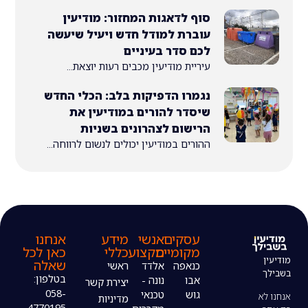
סוף לדאגות המחזור: מודיעין
עוברת למודל חדש ויעיל שיעשה
לכם סדר בעיניים
עיריית מודיעין מכבים רעות יוצאת...
נגמרו הדפיקות בלב: הכלי החדש
שיסדר להורים במודיעין את
הרישום לצהרונים בשניות
ההורים במודיעין יכולים לנשום לרווחה...
עסקים
אנשי
מידע
אנחנו
מקומיים
מקצוע
כללי
כאן לכל
שאלה
כנאפה
אלדד
ראשי
בטלפון:
אבו
נונה -
יצירת קשר
058-
גוש
טכנאי
מדיניות
4770195