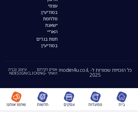
עצמי
במודיעין:
מלחמת
״שאגת
הארי״
חנות בגדים
במודיעין
כל הזכויות שמורות ל- modiin4u.co.il,
אפיון וקידום
עיצוב ובניה
האתר -CLICKING
NDESIGN
2025
מסעדות
עסקים
חדשות
שתפו אותנו