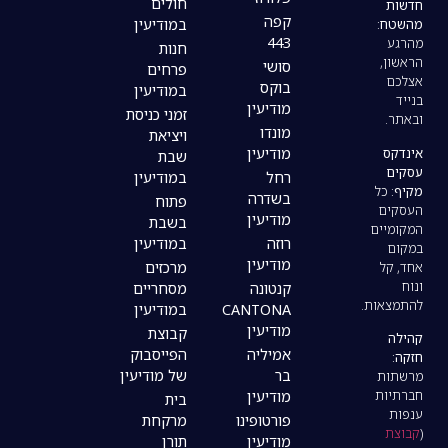
חולים
קפה
במודיעין
443
חנות
סושי
פרחים
בוקס
במודיעין
מודיעין
זמני כניסת
מונדו
ויציאת
מודיעין
שבת
רחל
במודיעין
בשדרה
פתוח
מודיעין
בשבת
רוזה
במודיעין
מודיעין
מרכזים
קנטונה
מסחריים
CANTONA
במודיעין
מודיעין
קבוצת
אמיליה
הפייסבוק
בר
של מודיעין
מודיעין
בית
פורטופינו
מרקחת
מודיעין
תורן