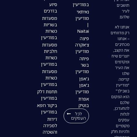
במודיעין
סיוע
בדרכים
נאיתאי
מודיעין
מסעדות
|
בשריות
Naitai
כשרות
במודיעין
פיצה
צ׳אקרה
מסעדות
מודיעין
חלביות
כשרות
פיתה
במודיעין
בשר
מודיעין
מסעדות
כשרות
ג'אפן
במודיעין
ג'אפן
מודיעין
תחנות דלק
במודיעין
אפרת
בוטיק
ביקור רופא
במודיעין
לכל
העסקים
דירות
למכירה
והשכרה