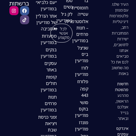
בר
ספר
ברשתות
״עם כלביא״
נשים
חומוסיית
במודיעין
עטייה
לק ג׳ל
אתר הנדל״ן
במודיעין
אלוסטרמריה
של מודיעין
– חנות
לכל
והסביבה
אנשי
פרחים
מסעדות
מקצוע
במודיעין
במודיעין
שניצל
בנקים
ביס
במודיעין
מודיעין
עסקים
לורו
באתר
מודיעין
קופות
פלורוז
חולים
קפה
במודיעין
443
חנות
סושי
פרחים
בוקס
במודיעין
מודיעין
זמני כניסת
מונדו
ויציאת
מודיעין
שבת