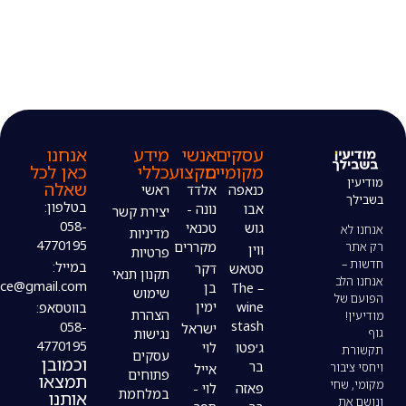
עסקים
אנשי
מידע
אנחנו
מקומיים
מקצוע
כללי
כאן לכל
שאלה
כנאפה
אלדד
ראשי
בטלפון:
אבו
נונה -
יצירת קשר
058-
גוש
טכנאי
מדיניות
4770195
מקררים
ווין
פרטיות
במייל:
סטאש
דקר
תקנון תנאי
modiin4uoffice@gmail.com
– The
בן
שימוש
wine
ימין
בווטסאפ:
הצהרת
stash
058-
ישראל
נגישות
4770195
ג׳פטו
לוי
עסקים
וכמובן
בר
אייל
פתוחים
תמצאו
פאזה
לוי -
במלחמת
אותנו