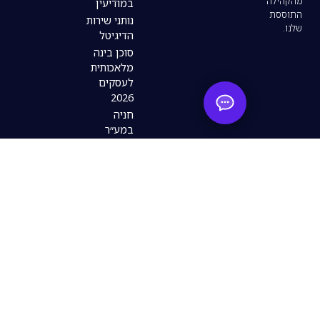
במודיעין
נותני שירות
הדיגיטל
סוכן בינה
מלאכותית
לעסקים
2026
חניה
בית
מסעדות
עסקים
חדשות
שתפו אותנו
במע״ר
עסקים
פתוחים
למשלוחים
ואיסוף
עצמי
במודיעין:
מלחמת
״שאגת
הארי״
חנות בגדים
במודיעין