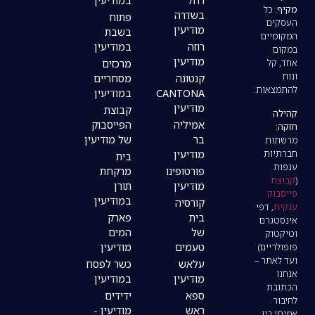
רחל
במודיעין
בשדרה
פתוח
מודיעין
בשבת
רוזה
במודיעין
מודיעין
מרכזים
קנטונה
מסחריים
CANTONA
במודיעין
מודיעין
קבוצת
אמיליה
הפייסבוק
בר
של מודיעין
מודיעין
בית
פורטופינו
מרקחת
מודיעין
תורן
במודיעין
קורסיה
בית
פארק
של
המים
טעמים
מודיעין
עלאש
כשר לפסח
מודיעין
במודיעין
ספא
ידידים
ראש
מודיעין -