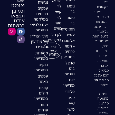
058-
ישראל
נגישות
4770195
ג׳פטו
לוי
עסקים
וכמובן
בר
אייל
פתוחים
תמצאו
פאזה
לוי -
במלחמת
אותנו
בר
ספר
ברשתות
״עם כלביא״
נשים
חומוסיית
במודיעין
עטייה
לק ג׳ל
אתר הנדל״ן
במודיעין
אלוסטרמריה
של מודיעין
– חנות
לכל
והסביבה
אנשי
פרחים
מסעדות
מקצוע
במודיעין
במודיעין
שניצל
בנקים
ביס
במודיעין
מודיעין
עסקים
לורו
באתר
מודיעין
קופות
פלורוז
חולים
קפה
במודיעין
443
חנות
סושי
פרחים
בוקס