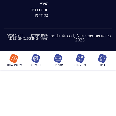
הארי״
חנות בגדים
במודיעין
כל הזכויות שמורות ל- modiin4u.co.il,
אפיון וקידום
עיצוב ובניה
האתר -CLICKING
NDESIGN
2025
מסעדות
עסקים
חדשות
שתפו אותנו