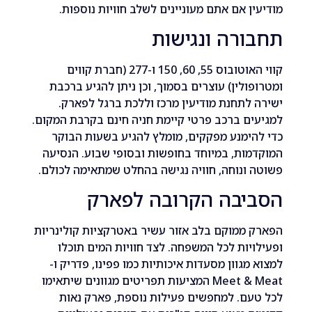
ן אם אתם מעוניינים לשלב חוויות נוספות.
רה ונגישות
קווי האוטובוס 55, 60, 150 ו-277 (חברת קווים
ולין) עוצרים בסמוך, וכן ניתן להגיע ברכבת
לתחנת מודיעין מרכז וללכת ברגל לפארק.
ם ברכב פרטי קיימת חניה חינם בקרבת המקום.
ימנע מפקקים, מומלץ להגיע בשעות הבוקר
ות, במיוחד בחופשות ובסופי שבוע. הנסיעה
ונוחה, חוויה נגישה בהחלט שמתאימה לכולם.
יבה הקרובה לפארק
ממוקם בלב אזור עשיר באטרקציות קולינריות
יות לכל המשפחה. לצד חוויות המים תוכלו
מגוון מסעדות איכותיות כמו פפינו, פדריק ו-
Meet & Meat המציעות תפריטים מגוונים שיתאימו
ם. למחפשים פעילות נוספת, פארק נאות