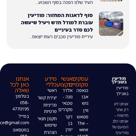
העיר שלנו הפכה בסוף השבוע...
סוף לדאגות המחזור: מודיעין
עוברת למודל חדש ויעיל שיעשה
לכם סדר בעיניים
עיריית מודיעין מכבים רעות יוצאת...
עסקים
אנשי
מידע
אנחנו
מקומיים
מקצוע
כללי
כאן לכל
שאלה
כנאפה
אלדד
ראשי
בטלפון:
אבו
נונה -
יצירת קשר
058-
גוש
טכנאי
מדיניות
4770195
מקררים
ווין
פרטיות
במייל:
סטאש
דקר
תקנון תנאי
modiin4uoffice@gmail.com
– The
בן
שימוש
wine
ימין
בווטסאפ:
הצהרת
stash