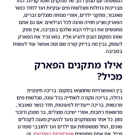
 עם מגוון רחב של מתקנים ואטרקציות. החל
ת גדולות ומגלשות מים ענקיות ועד לחדר כושר
, מתקני ילדים, אזורי מנוחה מוצלים וברים,
מציע חוויה מהנה לכל הגילאים. אם גם אתם
 את הבילוי הבא שלכם בסביבה, אין ספק
מקום הנכון להגיע אליו. בואו נכיר את הפארק
 נבין מה בדיוק קורה שם ומה אפשר עוד לעשות
ה.
ו מתקנים הפארק
ל?
פשרויות שתמצאו במקום: בריכה חיצונית
 בריכה מקורה לשחייה בכל עונה, מגלשות מים
, בריכה ייעודית לפעוטות, חדר כושר מאובזר,
 רחבות, אזורי ישיבה מוצלים, בר מפנק ודוכני
כל אחד מהמתקנים נועד להעניק מענה לקהלים
 החל ממשפחות עם ילדים ועד לחובבי ספורט
 אם אתם מחפשים
אטרקציות במודיעין
, זה