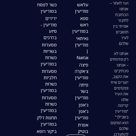
עלאש
כשר לפסח
מודיעין
במודיעין
ספא
ידידים
ראש
מודיעין -
במודיעין
סיוע
בדרכים
נאיתאי
מודיעין
מסעדות
|
בשריות
Naitai
כשרות
במודיעין
פיצה
צ׳אקרה
מסעדות
מודיעין
חלביות
כשרות
פיתה
במודיעין
בשר
מודיעין
מסעדות
כשרות
ג'אפן
במודיעין
ג'אפן
מודיעין
תחנות דלק
במודיעין
אפרת
בוטיק
ביקור רופא