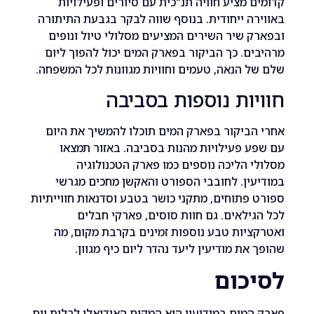
 מציע חוויה תנ"כית עם סיורים ופעילויות
ה ייחודית. בנוסף שווה לבקר בגבעת התיתורה
 שיר השירים המציעים מסלולי טיול ונופים
ם. כך הביקור בפארק המים יכול להפוך ליום
 הנאה, טעמים וחוויות מגוונות לכל המשפחה.
ות נוספות בסביבה
ביקור בפארק המים תוכלו להמשיך את היום
 פעילויות מהנות בסביבה. באזור תמצאו
 הליכה נוספים כמו פארק הטכנולוגיה
ין. לחובבי הספורט והאקשן מחכים מגרשי
פתוחים, מתקני כושר בטבע וסדנאות חווייתיות
ילאים. גם חוות סוסים, פארקי חבלים
יות טבע נוספות זמינים בקרבת מקום, מה
את מודיעין ליעד נהדר ליום כיף מגוון.
כום
מים במודיעין הוא המקום האידיאלי לבלות יום