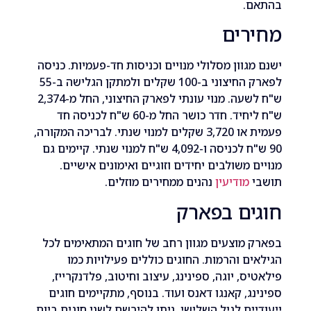
.
רים
גוון מסלולי מנויים וכניסות חד-פעמיות. כניסה
לפארק החיצוני ב-100 שקלים ולמתקן הגלישה ב-55
ש"ח לשעה. מנוי עונתי לפארק החיצוני, החל מ-2,374
ש"ח ליחיד. חדר כושר החל מ-60 ש"ח לכניסה חד
פעמית או 3,720 שקלים למנוי שנתי. לבריכה המקורה,
90 ש"ח לכניסה ו-4,092 ש"ח למנוי שנתי. קיימים גם
 משולבים יחידים וזוגיים ואימונים אישיים.
מודיעין
נהנים ממחירים מוזלים.
ים בפארק
מוצעים מגוון רחב של חוגים המתאימים לכל
ם והרמות. החוגים כוללים פעילויות כמו
ס, יוגה, ספינינג, עיצוב וחיטוב, פלדנקרייז,
ג, קאנגו דאנס ועוד. בנוסף, מתקיימים חוגים
ים לגיל השלישי. ניתן להירשם לשני חוגים ביום,