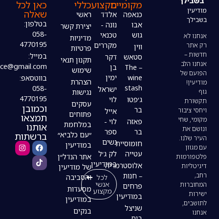
מקומיים
מקצוע
כללי
כאן לכל
שאלה
כנאפה
אלדד
ראשי
בטלפון:
אבו
נונה -
יצירת קשר
058-
גוש
טכנאי
מדיניות
4770195
מקררים
ווין
פרטיות
במייל:
סטאש
דקר
תקנון תנאי
modiin4uoffice@gmail.com
– The
בן
שימוש
wine
ימין
בווטסאפ:
הצהרת
stash
058-
ישראל
נגישות
4770195
ג׳פטו
לוי
עסקים
וכמובן
בר
אייל
פתוחים
תמצאו
פאזה
לוי -
במלחמת
אותנו
בר
ספר
ברשתות
״עם כלביא״
נשים
חומוסיית
במודיעין
עטייה
לק ג׳ל
אתר הנדל״ן
במודיעין
אלוסטרמריה
של מודיעין
– חנות
לכל
והסביבה
אנשי
פרחים
מסעדות
מקצוע
במודיעין
במודיעין
שניצל
בנקים
ביס