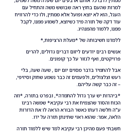
לרבו כל אותם ארבעים יום שעלה משה לשמים,
 שהעם בחוץ ראה שבושש משה והתחיל עם
הוא לא יוצא ופועל אלא ממתין, ולו כדי להרוויח
ה של תורה מיד כשיוצא, לשמוע ממנו, לקבל
ללמוד מהמנהיג.
ו חשיבותה של *מעלת הרציפות,*
רבים יודעים ליזום דברים גדולים, להרים
ים, ואף לגזור על כך קופונים.
תמיד בדבר מסוים יום יום , שעה שעה, בלי
לצולים, ולפעמים זה כבר נשמע שחוק וסיזיפי,
בר קשה עליהם.
ת יש ערך גדול להתמדה*, ובפרט בתורה, *וזה
הסוד שהצמיח את רבי עקיבא* שמשה רבינו
שה דעתו כאשר הבורא הראה לו את הדורות
אמר: שהוא ראוי שתינתן תורה על ידו.
פעם מהיכן רבי עקיבא למד שיש ללמוד תורה