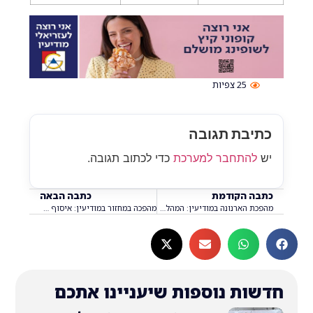
25
צפיות
בת תגובה
התחבר למערכת
כדי לכתוב תגובה.
 הקודמת
כתבה הבאה
מהפכת הארנונה במודיעין: המהלך הדרמטי שיוריד את המחירים במרכז העיר?
מהפכה במחזור במודיעין: איסוף הנייר משתנה – כך זה ייראה בקרוב
ת נוספות שיעניינו אתכם