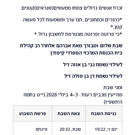
אנשים גדולים צמחו ממעשים(שנראים)קטנים.
ם וכמחנכים, תנו ערך ומשמעות לכל מעשה
וטה ופרוטה מצטרפת לחשבון גדול.*
לום ומבורך מאת אברהם אלחרר רב קהילת
נסת המרכזי הספרדי קיפודן
 נשמת גבי בן אווה ז״ל
 נשמת דן בן פולה ז״ל
בת
מודיעין מכבים רעות · 3–4 ביולי 2026 (י״ט בתמוז
ו)
סת השבת
צאת השבת
פרשת השבוע
19:22
שבת, 20:32
פינחס