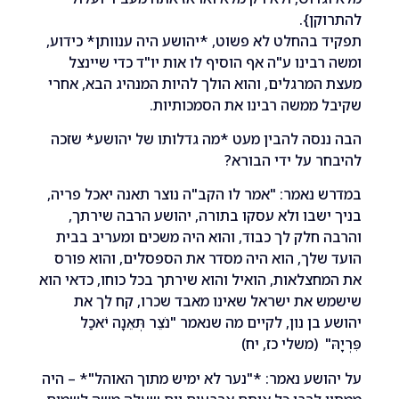
ן}.
בהחלט לא פשוט, *יהושע היה ענוותן* כידוע,
בינו ע"ה אף הוסיף לו אות יו"ד כדי שיינצל
מרגלים, והוא הולך להיות המנהיג הבא, אחרי
ממשה רבינו את הסמכותיות.
סה להבין מעט *מה גדלותו של יהושע* שזכה
 על ידי הבורא?
נאמר: "אמר לו הקב"ה נוצר תאנה יאכל פריה,
שבו ולא עסקו בתורה, יהושע הרבה שירתך,
חלק לך כבוד, והוא היה משכים ומעריב בבית
לך, הוא היה מסדר את הספסלים, והוא פורס
צלאות, הואיל והוא שירתך בכל כוחו, כדאי הוא
את ישראל שאינו מאבד שכרו, קח לך את
ן נון, לקיים מה שנאמר "נֹצֵר תְּאֵנָה יֹאכַל
ּ" (משלי כז, יח)
שע נאמר: *"נער לא ימיש מתוך האוהל"* – היה