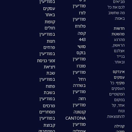
במודיעין
מודיעין
עסקים
לורו
באתר
מודיעין
קופות
פלורוז
חולים
קפה
במודיעין
443
חנות
סושי
פרחים
בוקס
במודיעין
מודיעין
זמני כניסת
מונדו
ויציאת
מודיעין
שבת
רחל
במודיעין
בשדרה
פתוח
מודיעין
בשבת
רוזה
במודיעין
מודיעין
מרכזים
קנטונה
מסחריים
CANTONA
במודיעין
מודיעין
קבוצת
אמיליה
הפייסבוק