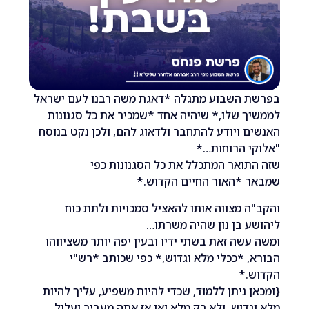
 השבוע מתגלה *דאגת משה רבנו לעם ישראל
 שלו,* שיהיה אחד *שמכיר את כל סגנונות
 ויודע להתחבר ולדאוג להם, ולכן נקט בנוסח
י הרוחות…*
ואר המתכלל את כל הסגנונות כפי
 *האור החיים הקדוש.*
 מצווה אותו להאציל סמכויות ולתת כוח
 בן נון שהיה משרתו…
שה זאת בשתי ידיו ובעין יפה יותר משציווהו
 *ככלי מלא וגדוש,* כפי שכותב *רש"י
.*
 ניתן ללמוד, שכדי להיות משפיע, עליך להיות
דוש, ולא רק מלא ואו אז אתה מעביר ועלול