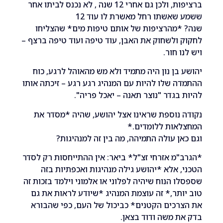
ברציפות, ולכן גם אחרי 12 שנה , לא נכנס לביתו אחר
ששמע שאשתו רחל מאשרת לו עוד 12
*מהרציפות של אותם טיפות מים* שהצליחו
ולשחוק את האבן, עוד טיפה ועוד טיפה ברצף –
 חור.
בן נון היה מתמיד ולא מש מהאוהל לרגע, כוח
 שלו להיות עם המנהיג רגע רגע – זיכתה אותו
בגדר "נוצר תאנה – יאכל פריה".
נוספת שראינו אצל יהושע, שהיה *מסדר את
אות ללומדים.*
ן עולה התמיהה, מה בין זה למנהיגות?
מ אזרחי זצ"ל* ביאר: אין ההתייחסות רק לסדר
 אלא *יהושע גילה מנהיגות ואכפתיות בזה
 הנוח שיהיה לפלוני או אלמוני וילמד בזכות זה
תר,* זה עוצמת המנהיג *שיודע לראות את גם
כים הקטנים* כביכול של העם, כפי שהבורא
 משה ודוד בצאן.