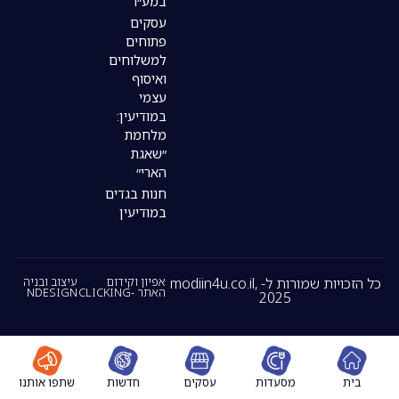
במע״ר
עסקים
פתוחים
למשלוחים
ואיסוף
עצמי
במודיעין:
מלחמת
״שאגת
הארי״
חנות בגדים
במודיעין
כל הזכויות שמורות ל- modiin4u.co.il,
אפיון וקידום
עיצוב ובניה
האתר -CLICKING
NDESIGN
2025
מסעדות
עסקים
חדשות
שתפו אותנו