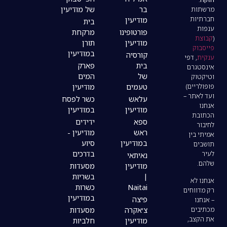
בר
של מודיעין
מודיעין
בית
פורטופינו
מרקחת
מודיעין
תורן
במודיעין
קורסיה
בית
פארק
של
המים
טעמים
מודיעין
עלאש
כשר לפסח
מודיעין
במודיעין
ספא
ידידים
ראש
מודיעין -
במודיעין
סיוע
בדרכים
נאיתאי
מודיעין
מסעדות
|
בשריות
Naitai
כשרות
במודיעין
פיצה
צ׳אקרה
מסעדות
מודיעין
חלביות