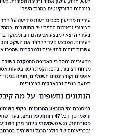
רעש, חניה, עישון אסור ורכיבה מסוכנת. בעי
בנוכחות הקורקינטים במרכז העיר".
עיריית מודיעין מכבים רעות מודיעה על הח
הציבורי ובאיכות החיים של התושבים. במהלך
בעירייה יצא למבצע אכיפה נרחב וממוקד ברח
העירוני. המבצע נועד להחזיר את השקט והבי
עשרות דוחות לתושבים ולמבקרים שהפרו את 
מהעירייה נמסר כי האכיפה התמקדה בשורה ש
מנוחת הציבור, בהם: הקמת רעש בשעות אסור
אופניים וקורקינטים חשמליים, חנייה בניגוד
רצועה בגנים ובפארקים הציבוריים.
הנתונים נחשפים: על מה קיבל
במסגרת ימי המבצע המרוכזים, פקחי השיטור 
ורשמו סך הכל
47 דוחות עירוניים
. בעוד שחל
מסורתיות, דגש משמעותי ביותר ניתן השבוע
ובבריאותם של הולכי הרגל והשוהים במרחב ה