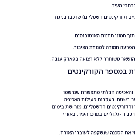
רחבי העיר.
יים וקורקינטים חשמליים) שרכבו בניגוד
תוך תמוני תחנות האוטובוסים.
הפרעה חמורה למנוחת הציבור.
שהושאר משוחרר ללא רצועה בפארק ענבה.
ת במספר הקורקינטים
ם והאכיפה הבלתי מתפשרת שנרשמו
טב בשטח. בעקבות פעילות האכיפה
המשמעותית והממוקדת כנגד רוכבי האופניים והקורקינטים החשמליים, מורгשת בימים
כב דו-גלגליים במרכז העיר, באזורי
י את הסכנה שנשקפה לעוברי האורח,