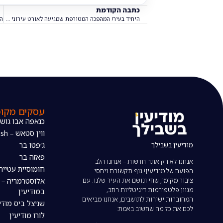
כתבה הקודמת
היחיד בעיר! המהפכה המטורפת שמגיעה לאורט עירוני ד' והשאירה את מנכ"ל משרד החינוך בהלם
עסקים מקומ
כנאפה אבו גוש
ווין סטאש – The wine stash
מודיעין בשבילך
ג׳פטו בר
פאזה בר
אנחנו לא רק אתר חדשות – אנחנו הלב
חומוסיית עטייה
הפועם של מודיעין! גוף תקשורת ויחסי
ציבור מקומי, שחי ונושם את העיר שלנו. עם
אלוסטרמריה – 
מגוון פלטפורמות דיגיטליות רחב,
במודיעין
המחוברות ישירות לתושבים, אנחנו מביאים
שניצל ביס מודי
לכם את כל מה שחשוב באמת:
לורו מודיעין