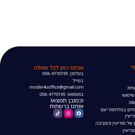
י
אנחנו כאן לכל שאלה
בטלפון: 058-4770195
במייל:
modiin4uoffice@gmail.com
יות
בווטסאפ: 058-4770195
 שימוש
וכמובן תמצאו
ות
אותנו ברשתות
חים במלחמת ״עם
דיעין
 של מודיעין והסביבה
דיעין