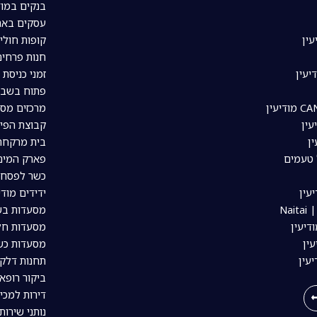
בנקים במוד
עסקים באת
עין
קופות חולי
חנות פרחים
יעין
זמני כניסת 
פתוח בשבת
מרכזים מסח
עין
קבוצת הפיי
ין
בית מרקחת 
 טעמים
פארק המים 
כשר לפסח ב
עין
ידידים מודי
Nai
מסעדות בשר
דיעין
מסעדות חלב
ין
מסעדות כשר
יעין
תחנות דלק 
ביקור רופא 
דירות למכי
נותני שירות