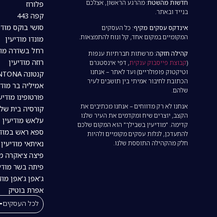
חדשות מהשטח:
מהרגע הראשון, אצלכם
פלורוז
בנייד ובאתר.
קפה 443
סושי בוקס מודי
אינדקס עסקים מקיף:
כל העסקים
המקומיים במקום אחד, קל ונוח להתמצאות.
מונדו מודיעין
רחל בשדרה מוד
קהילה חזקה:
מרשתות חברתיות ענפות
רוזה מודיעין
(
קבוצת פייסבוק ענקית
, דפי אינסטגרם
וטיקטוק פופולריים) ועד לאתר – אנחנו
קנטונה CANTONA מודיעין
הכתובת לחיבור אמיתי בין תושבים לעיר
אמיליה בר מודי
שלהם.
פורטופינו מודיע
אנחנו לא רק מדווחים – אנחנו מכתיבים את
קורסיה בית של
הקצב, יוצרים שיח ומקדמים את העיר שלנו
עלאש מודיעין
קדימה. "מודיעין בשבילך" הוא המקום שלכם
ספא ראש במודי
להתעדכן, לגלות עסקים מקומיים ולהיות
חלק מהקהילה התוססת שלנו.
נאיתאי מודיעין | tai
פיצה צ׳אקרה מו
פיתה בשר מודיע
ג'אפן ג'אפן מוד
אפרת בוטיק
לכל העסקים