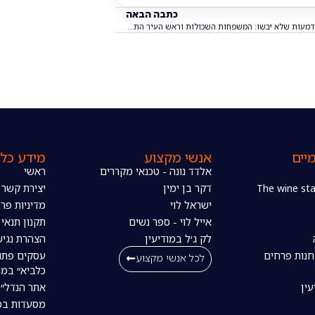
כתבה הבאה
הדמעות שלא יבשו: המשפחות השכולות וראש העיר התייחדו בטקס מרגש בעירוני א'
יים
אנשי מקצוע
מידע כלל
אלדד נונה - טכנאי מקררים
ראשי
דקר בן ימין
יצירת קשר
ישראל לוי
מדיניות פרט
אייל לוי - ספר נשים
תקנון תנאי
לק ג׳ל במודיעין
הצהרת נגיש
חנות פרחים
עסקים פתו
לכל אנשי מקצוע
כלביא״ במו
עין
אתר הנדל״ן
מסעדות במו