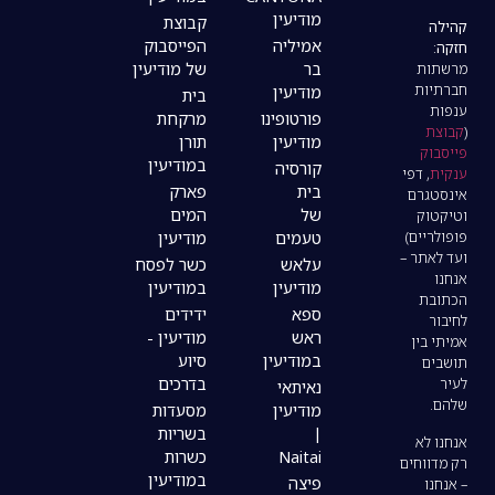
מודיעין
קבוצת
אמיליה
הפייסבוק
בר
של מודיעין
מודיעין
בית
פורטופינו
מרקחת
מודיעין
תורן
במודיעין
קורסיה
בית
פארק
של
המים
טעמים
מודיעין
עלאש
כשר לפסח
מודיעין
במודיעין
ספא
ידידים
ראש
מודיעין -
במודיעין
סיוע
בדרכים
נאיתאי
מודיעין
מסעדות
|
בשריות
Naitai
כשרות
במודיעין
פיצה