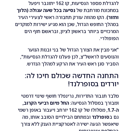
להגדלת מספר הנסיעות, קו 162 יתוגבר ויפעל
נת מורחבת של
נסיעה בכל שעה עגולה (הלוך
. הקו מהווה עורק תחבורה ראשי לצעירי העיר
החופש הגדול, שכן הוא מגיע ישירות למוקדים
ים ביותר בראשון לציון, ובראשם חוף הים
רי.
בין את הצורך הגדול של בני ובנות הנוער
ים לראשל”צ, לכן פעלנו להגדלת הנסיעות",
 סגן ראש העיר את הרקע למהלך הנדרש.
ה החדשה שכולם חיכו לה:
ים בסופרלנד!
גבור התדירות, גרינפלד חושף שינוי דרמטי
 במסלול הנסיעה:
החל מיום רביעי הקרוב,
, מסלולו של קו 162 יורחב ויעבור באופן רשמי
פרלנד
ובמתחם הבילויים הסובב אותו, מה
ר הגעה ישירה לאטרקציית הענק ללא צורך
ת אוטובוסים.