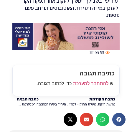
ין בשבילך" ימשיך לעקוב אחר תפקוד הקו
 במידה ותדירות האוטובוסים תורחב פעם
53
צפיות
בת תגובה
התחבר למערכת
כדי לכתוב תגובה.
 הקודמת
כתבה הבאה
פרשת חוקת: מעלת החוק – למרות שאינו מובן
היחיד בעיר! המהפכה המטורפת שמגיעה לאורט עירוני ד' והשאירה את מנכ"ל משרד החינוך בהלם