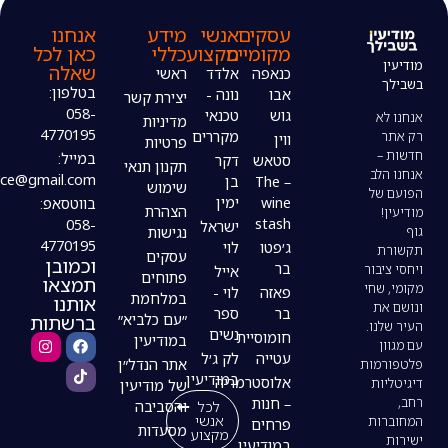
עסקים
אנשי
מידע
אנחנו
מקומיים
מקצוע
כללי
כאן לכל
שאלה
כנאפה
אלדד
ראשי
בטלפון:
אבו
נונה -
יצירת קשר
058-
גוש
טכנאי
מדיניות
4770195
מקררים
ווין
פרטיות
במייל:
סטאש
דקר
תקנון תנאי
modiin4uoffice@gmail.com
– The
בן
שימוש
wine
ימין
בווטסאפ:
הצהרת
stash
058-
ישראל
נגישות
4770195
ג׳פטו
לוי
עסקים
וכמובן
בר
אייל
פתוחים
תמצאו
פאזה
לוי -
במלחמת
אותנו
בר
ספר
ברשתות
״עם כלביא״
נשים
חומוסיית
במודיעין
עטייה
לק ג׳ל
אתר הנדל״ן
במודיעין
אלוסטרמריה
של מודיעין
– חנות
לכל
והסביבה
אנשי
פרחים
מסעדות
מקצוע
במודיעין