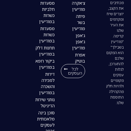
צ׳אקרה
מסעדות
מודיעין
חלביות
כשרות
פיתה
במודיעין
בשר
מודיעין
מסעדות
כשרות
ג'אפן
במודיעין
ג'אפן
מודיעין
תחנות דלק
במודיעין
אפרת
בוטיק
ביקור רופא
במודיעין
לכל
העסקים
דירות
למכירה
והשכרה
במודיעין
נותני שירות
הדיגיטל
סוכן בינה
מלאכותית
לעסקים