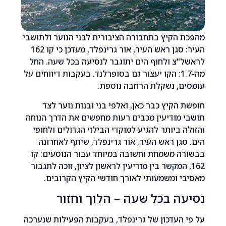
הקיץ בתחבורה הציבורית לבני הנוער ולתושבי
העיר: סגן ראש העיר, אור גרינפלד, מעדכן כי קו 162
צ ולחוף הים יתוגבר לנסיעה בכל שעה. החל
מה-1.7: הקו יעצור גם בסופרלנד. בעקבות דיווחים על
ם, נשקלת הרחבה נוספת.
הקיץ כבר כאן, ואלפי בני ובנות נוער לצד
מודיעין מכבים רעות מחפשים את הדרך הנוחה
 ביותר להגיע למוקדי הבילוי הגדולים ולחופי
גן ראש העיר, אור גרינפלד, שיתף לאחרונה
 משמחת וחשובה במיוחד עבור הנוסעים: קו
, המקשר בין מודיעין לראשון לציון, זוכה לתגבור
 ומשמעותי לאורך חודשי הקיץ הקרובים.
ה בכל שעה – הלוך וחזור
העדכון של גרינפלד, בעקבות הפעילות שנערכה