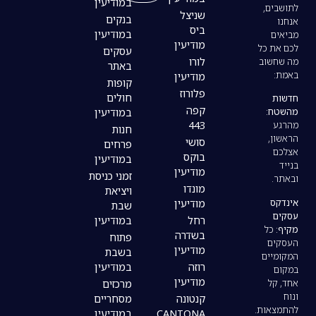
במודיעין
שניצל
בנקים
ביס
במודיעין
מודיעין
עסקים
לורו
באתר
מודיעין
קופות
פלורוז
חולים
קפה
במודיעין
443
חנות
סושי
פרחים
בוקס
במודיעין
מודיעין
זמני כניסת
מונדו
ויציאת
מודיעין
שבת
רחל
במודיעין
בשדרה
פתוח
מודיעין
בשבת
רוזה
במודיעין
מודיעין
מרכזים
קנטונה
מסחריים
CANTONA
במודיעין