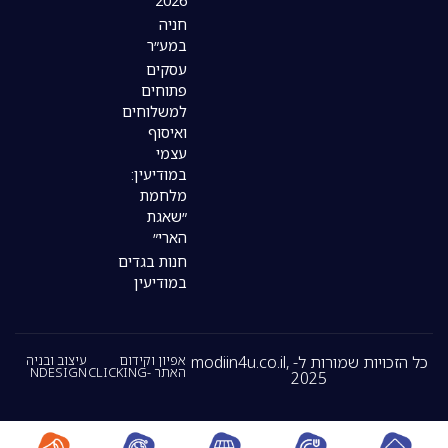
2026
חניה
במע״ר
עסקים
פתוחים
למשלוחים
ואיסוף
עצמי
במודיעין:
מלחמת
״שאגת
הארי״
חנות בגדים
במודיעין
כל הזכויות שמורות ל- modiin4u.co.il,
אפיון וקידום
עיצוב ובניה
האתר -CLICKING
NDESIGN
2025