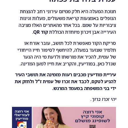
המעלה היא חלק ממיזם עירוני רחב להנצחת
ם באמצעות קריאת משעולים, מעלות וגינות
ות על שמם. בכל אחד מהאתרים האלו מציבה
ה אבן זיכרון מיוחדת הכוללת
קוד QR
.
הקוד מאפשרת לכל תושב, עובר אורח או
שצועד במעלה, להיחשף לסיפור חייו הייחודי
ת, להכיר את מורשתו ולדעת מי היה הנער
אן, במודיעין, והקריב את חייו למען המדינה.
 מודיעין מכבים רעות מזמינה את תושבי העיר
לטקס, לכבד את זכרו של עמית ז"ל ולחזק את
ני המשפחה במעמד המרגש.
ו ברוך.