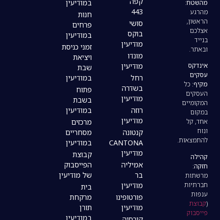
קפה
במודיעין
443
חנות
סושי
פרחים
בוקס
במודיעין
מודיעין
זמני כניסת
מונדו
ויציאת
מודיעין
שבת
רחל
במודיעין
בשדרה
פתוח
מודיעין
בשבת
רוזה
במודיעין
מודיעין
מרכזים
קנטונה
מסחריים
CANTONA
במודיעין
מודיעין
קבוצת
אמיליה
הפייסבוק
בר
של מודיעין
מודיעין
בית
פורטופינו
מרקחת
מודיעין
תורן
במודיעין
קורסיה