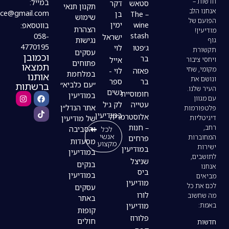
במייל:
סטאש
דקר
תקנון תנאי
modiin4uoffice@gmail.com
– The
בן
שימוש
wine
ימין
בווטסאפ:
הצהרת
stash
058-
ישראל
נגישות
4770195
ג׳פטו
לוי
עסקים
וכמובן
בר
אייל
פתוחים
תמצאו
פאזה
לוי -
במלחמת
אותנו
בר
ספר
ברשתות
״עם כלביא״
נשים
חומוסיית
במודיעין
עטייה
לק ג׳ל
אתר הנדל״ן
במודיעין
אלוסטרמריה
של מודיעין
– חנות
לכל
והסביבה
אנשי
פרחים
מסעדות
מקצוע
במודיעין
במודיעין
שניצל
בנקים
ביס
במודיעין
מודיעין
עסקים
לורו
באתר
מודיעין
קופות
פלורוז
חולים