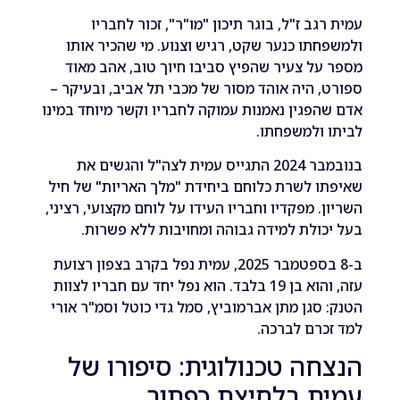
גב ז"ל, בוגר תיכון "מו"ר", זכור לחבריו
תו כנער שקט, רגיש וצנוע. מי שהכיר אותו
ל צעיר שהפיץ סביבו חיוך טוב, אהב מאוד
 היה אוהד מסור של מכבי תל אביב, ובעיקר –
פגין נאמנות עמוקה לחבריו וקשר מיוחד במינו
ולמשפחתו.
בנובמבר 2024 התגייס עמית לצה"ל והגשים את
 לשרת כלוחם ביחידת "מלך האריות" של חיל
. מפקדיו וחבריו העידו על לוחם מקצועי, רציני,
ולת למידה גבוהה ומחויבות ללא פשרות.
ב-8 בספטמבר 2025, עמית נפל בקרב בצפון רצועת
עזה, והוא בן 19 בלבד. הוא נפל יחד עם חבריו לצוות
סגן מתן אברמוביץ, סמל גדי כוטל וסמ"ר אורי
רם לברכה.
ה טכנולוגית: סיפורו של
ת בלחיצת כפתור