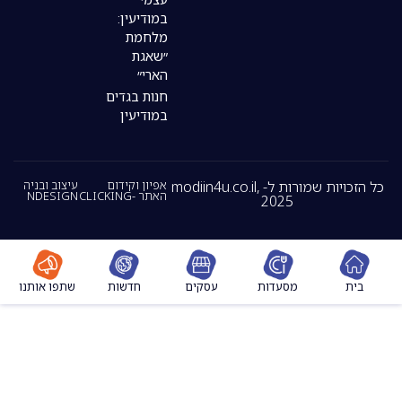
במודיעין:
מלחמת
״שאגת
הארי״
חנות בגדים
במודיעין
כל הזכויות שמורות ל- modiin4u.co.il,
אפיון וקידום
עיצוב ובניה
האתר -CLICKING
NDESIGN
2025
מסעדות
עסקים
חדשות
שתפו אותנו