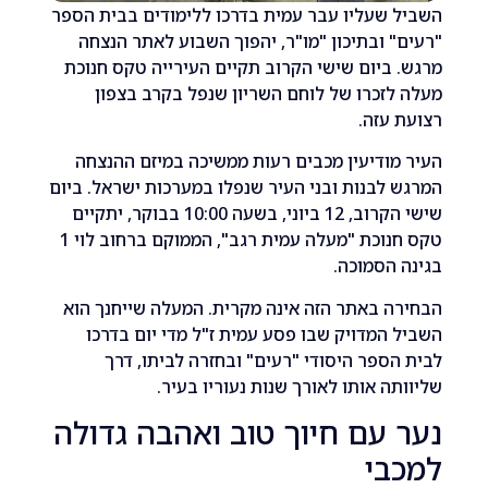
שעליו עבר עמית בדרכו ללימודים בבית הספר
 ובתיכון "מו"ר, יהפוך השבוע לאתר הנצחה
ביום שישי הקרוב תקיים העירייה טקס חנוכת
זכרו של לוחם השריון שנפל בקרב בצפון
עזה.
ודיעין מכבים רעות ממשיכה במיזם ההנצחה
לבנות ובני העיר שנפלו במערכות ישראל. ביום
שישי הקרוב, 12 ביוני, בשעה 10:00 בבוקר, יתקיים
טקס חנוכת "מעלה עמית רגב", הממוקם ברחוב לוי 1
הסמוכה.
 באתר הזה אינה מקרית. המעלה שייחנך הוא
המדויק שבו פסע עמית ז"ל מדי יום בדרכו
ספר היסודי "רעים" ובחזרה לביתו, דרך
ה אותו לאורך שנות נעוריו בעיר.
עם חיוך טוב ואהבה גדולה
בי