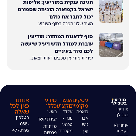
חגיגה ענקית במודיעין: אליפות
ישראל בקפוארה הוכיחה שספורט
יכול לחבר את כולם
העיר שלנו הפכה בסוף השבוע...
סוף לדאגות המחזור: מודיעין
עוברת למודל חדש ויעיל שיעשה
לכם סדר בעיניים
עיריית מודיעין מכבים רעות יוצאת...
עסקים
אנשי
מידע
אנחנו
מקומיים
מקצוע
כללי
כאן לכל
שאלה
כנאפה
אלדד
ראשי
בטלפון:
אבו
נונה -
יצירת קשר
058-
גוש
טכנאי
מדיניות
4770195
מקררים
ווין
פרטיות