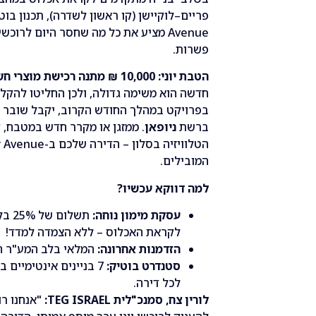
פריים
–
לוקיישן
(
קו ראשון לשדרה
),
תכנון בוט
Avenue
מציע את כל מה שחסר היום לרוכשי
פשרות
.
הטבת
יוני
: 10,000
₪
מתנה
רכישת
מוצרי
חש
חדשה הוא משימה גדולה
,
ולכן החליטו להקל 
בפרויקט במהלך החודש הקרוב
,
יקבל שובר ב
ברשת
ניופאן
.
ממזגן או מקרר חדש במטבח
,
ד
הטלוויזיה בסלון
–
הדירה שלכם ב
-My Avenue
המובילים
.
למה
דווקא
עכשיו
?
עסקת
מימון
נוחה
:
תשלום של
25%
בל
לקראת האכלוס
–
ללא הצמדה למדד
!
הזדמנות
אחרונה
:
המלאי בלב המע
"
ר ה
סטנדרט
בוטיק
:
7
בניינים אינטימיים 
לכל דירה
.
לורין
צח
,
סמנכ
"
לית
TEG ISRAEL:
"
אנחנו ר