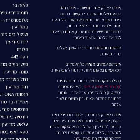
פאזה בר
אנחנו לא רק אתר חדשות – אנחנו הלב
חומוסיית עטייה
הפועם של מודיעין! גוף תקשורת ויחסי
ציבור מקומי, שחי ונושם את העיר שלנו. עם
אלוסטרמריה – 
מגוון פלטפורמות דיגיטליות רחב,
במודיעין
המחוברות ישירות לתושבים, אנחנו מביאים
שניצל ביס מודי
לכם את כל מה שחשוב באמת:
לורו מודיעין
חדשות מהשטח:
מהרגע הראשון, אצלכם
פלורוז
בנייד ובאתר.
קפה 443
סושי בוקס מודי
אינדקס עסקים מקיף:
כל העסקים
המקומיים במקום אחד, קל ונוח להתמצאות.
מונדו מודיעין
רחל בשדרה מוד
קהילה חזקה:
מרשתות חברתיות ענפות
רוזה מודיעין
(
קבוצת פייסבוק ענקית
, דפי אינסטגרם
וטיקטוק פופולריים) ועד לאתר – אנחנו
קנטונה CANTONA מודיעין
הכתובת לחיבור אמיתי בין תושבים לעיר
אמיליה בר מודי
שלהם.
פורטופינו מודיע
אנחנו לא רק מדווחים – אנחנו מכתיבים את
קורסיה בית של
הקצב, יוצרים שיח ומקדמים את העיר שלנו
עלאש מודיעין
קדימה. "מודיעין בשבילך" הוא המקום שלכם
ספא ראש במודי
להתעדכן, לגלות עסקים מקומיים ולהיות
חלק מהקהילה התוססת שלנו.
נאיתאי מודיעין | tai