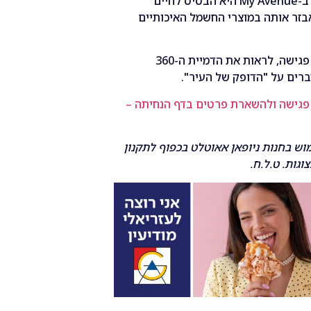
ב
-My Avenue
היא הבסיס לחיים
בזר אותה במוצרי החשמל האיכותיים
 פגישה
,
לראות את הדמיית ה
-360
ברים על
"
הדופק של העיר
".
פגישה
ולהשארת
פרטים
בדף
הנחיתה
–
וש
בחנות
ניופאן
אאוטלט
בכפוף
לתקנון
וגות
.
ט
.
ל
.
ח
.