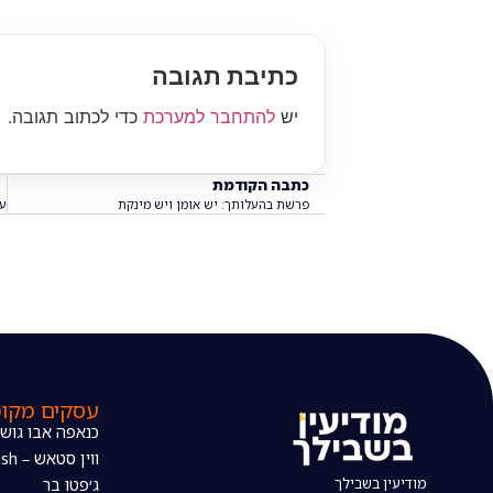
כתיבת תגובה
יש
להתחבר למערכת
כדי לכתוב תגובה.
כתבה הקודמת
פרשת בהעלותך: יש אומן ויש מינקת
עסקים מקומ
כנאפה אבו גוש
ווין סטאש – The wine stash
מודיעין בשבילך
ג׳פטו בר