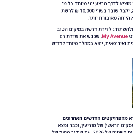
 מוציא לדרך מבצע יוני מיוחד
:
כל מי
,
יקבל שובר בשווי
10,000
₪ לרשת
הייתה מאובזרת יותר
.
ולהשתדרג לדירת חדשה במיקום הטוב
ט
My Avenue
,
שכבש את שדרת דם
ית ואירופאית
,
יוצא במהלך מיוחד לחודש
א
מהפרויקטים
החדשים
האחרונים
סקים הראשי
)
של מודיעין
,
וכבר נמצא
ת השנייה של
2026.
עם שילוב מנצח של