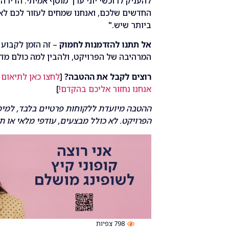
להעניק לרוכשי יוני ערך מוסף אמיתי
.
הדירה 
החדשים שלכם
,
ואנחנו שמחים לעזור לכם לא
ביותר שיש
."
אל
תתנו
להזדמנות
לחמוק
–
זה הזמן לקבוע
המרהיבה של הפרויקט
,
ולהבין למה כולם מד
רוצים
לקבל
את
ההטבה
?
[
לחצו
כאן
לתיאום
אנחנו
נחזור
אליכם
בהקדם
!
]
ההטבה
מיועדת
ללקוחות
פרטיים
בלבד
,
למימ
הפרויקט
.
לא
כולל
מבצעים
,
עודפי
מלאי
או
תצ
798
צפיות