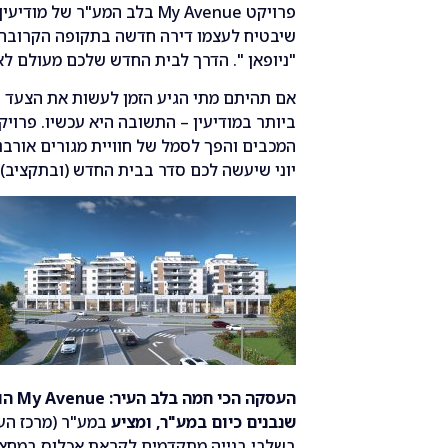
פרויקט
My Avenue
בלב המע
"
ר של מודיעין
שיבטיח לעצמו דירה חדשה בתקופה הקרובה
"
ניופאן
".
הדרך לבית החדש שלכם מעולם לא 
אם תהיתם מתי הגיע הזמן לעשות את הצעד 
ביותר במודיעין
–
התשובה היא עכשיו
.
פרויק
המכבים והפך לסמל של חוויית מגורים אורבנ
יוני שיעשה לכם סדר בבית החדש
(
ובתקציב
).
העסקה
הכי
חמה
בלב
העיר
: My Avenue
הו
שנבנים
כיום
במע
"
ר
,
ומציע
במע
"
ר
(
מרכז הע
בשלבי בנייה מתקדמים לקראת אכלוס במחצי