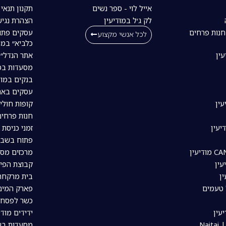
אייל לוי - ספר נשים
תקנון תנאי
לק ג׳ל במודיעין
הצהרת נגיש
חנות פרחים
עסקים פתו
לכל אנשי מקצוע
כלביא״ במו
עין
אתר הנדל״ן
מסעדות במו
בנקים במוד
עסקים באת
עין
קופות חולי
חנות פרחים
יעין
זמני כניסת 
פתוח בשבת
מרכזים מסח
עין
קבוצת הפיי
ין
בית מרקחת 
 טעמים
פארק המים 
כשר לפסח ב
עין
ידידים מודי
Nai
מסעדות בשר