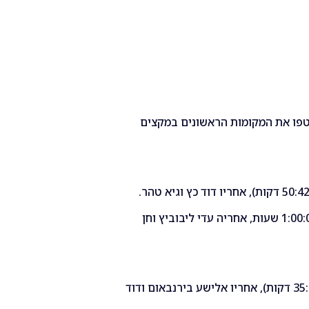
טפו את המקומות הראשונים במקצים
נועה ברכה ניצחה בזמן של 1:00:08.47 שעות, אחריה עדי ליבוביץ וחן
אור קומיסר הגיע ראשון (35:48.32 דקות), אחריו אלישע בירנבאום ודוד