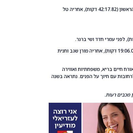
נעמה טקובר קטפה את המקום הראשון (42:17.82 דקות), אחריה טל
רונה שטיינמץ הגיעה ראשונה (19:06.05 דקות), אחריה מורן שגב וחנית
שמשלבים אורח חיים בריא, משפחתיות ואווירה
רחובות עם חיוך על הפנים. נתראה בשנה
ן מכבים רעות.