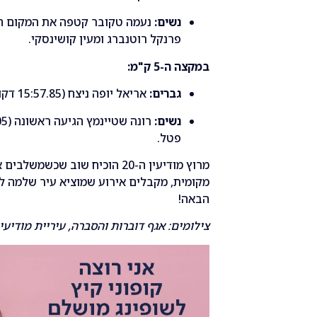
נשים:
פרנקל רוטנברג ומעין קושינסקי.
במקצה ה-5 ק"מ:
גברים:
אריאל יופה ניצח (15:57.85 דקות), לפני עמרי חדד ושי ברנר.
נשים:
פטל.
מרוץ מודיעין ה-20 הוכיח שוב שכ
מקומית, מקבלים אירוע שמוציא עיר שלמה ל
הבאה!
צילומים: אגף דוברות והסברה, עיריית מודיעי