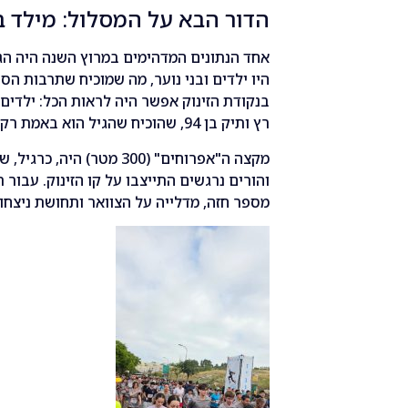
הדור הבא על המסלול: מילד בן 4 ועד רץ בן 
אחד הנתונים המדהימים במרוץ השנה היה הג
היו ילדים ובני נוער, מה שמוכיח שתרבות הס
רץ ותיק בן 94, שהוכיח שהגיל הוא באמת רק מספר כשמדובר בכושר ובהתמדה.
והורים נרגשים התייצבו על קו הזינוק. עבור
מספר חזה, מדלייה על הצוואר ותחושת ניצחון