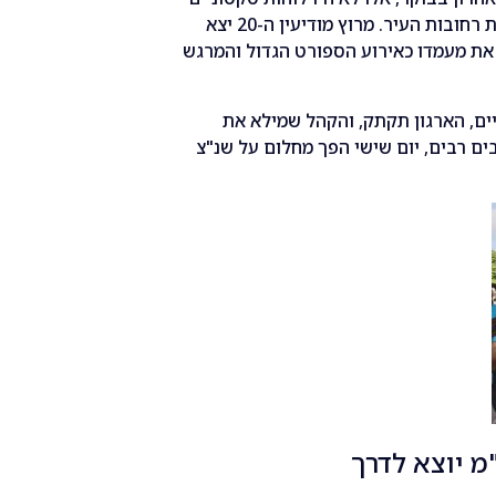
– אלו היו כ-7,000 זוגות נעלי ריצה ששטפו את רחובות העיר. מרוץ מודיעין ה-20 יצא
 את מעמדו כאירוע הספורט הגדול והמרגש
ים, הארגון תקתק, והקהל שמילא את
ם רבים, יום שישי הפך מחלום על שנ"צ