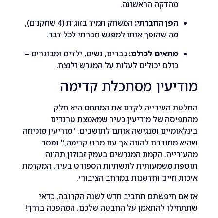
הדקה הראשונה.
פן החברתי:
המשחק תמיד בזוגות (4 שחקנים),
ה שהופך אותו למפגש חברתי לכל דבר.
תאים לכולם:
גברים, נשים, ילדים ומבוגרים –
ולם יכולים לעלות על המגרש ולנצח.
יעין מסתכלת קדימה
 העירייה לקדם את המתחם היא חלק
סה של מודיעין כעיר שמאמצת טרנדים
מיים ומנגישה אותם לתושבים. "מודיעין מוכיחה
חוברת להווה אך עם מבט קדימה," נמסר
יה. הקמת המגרשים בעמק זבולון תהווה
 משמעותית לתשתיות הספורט בעיר, המקדמת
חיים וחדשנות במרחב הציבורי.
 חיפשתם תחביב חדש לשנה הקרובה, כדאי
לו להתאמן על החבטה שלכם. המהפכה בדרך!