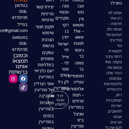
בטלפון:
אבו
נונה -
יצירת קשר
058-
גוש
טכנאי
מדיניות
4770195
מקררים
ווין
פרטיות
במייל:
סטאש
דקר
תקנון תנאי
modiin4uoffice@gmail.com
– The
בן
שימוש
wine
ימין
בווטסאפ:
הצהרת
stash
058-
ישראל
נגישות
4770195
ג׳פטו
לוי
עסקים
וכמובן
בר
אייל
פתוחים
תמצאו
פאזה
לוי -
במלחמת
אותנו
בר
ספר
ברשתות
״עם כלביא״
נשים
חומוסיית
במודיעין
עטייה
לק ג׳ל
אתר הנדל״ן
במודיעין
אלוסטרמריה
של מודיעין
– חנות
לכל
והסביבה
אנשי
פרחים
מסעדות
מקצוע
במודיעין
במודיעין
שניצל
בנקים
ביס
במודיעין
מודיעין
עסקים