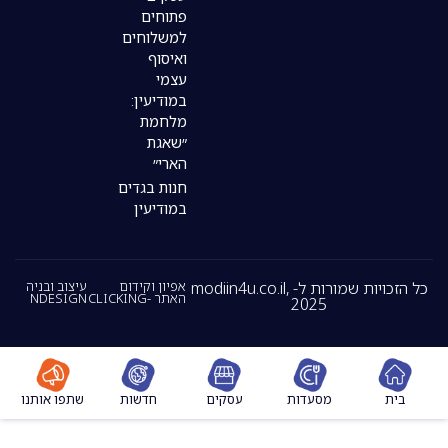
פתוחים
למשלוחים
ואיסוף
עצמי
במודיעין:
מלחמת
״שאגת
הארי״
חנות בגדים
במודיעין
כל הזכויות שמורות ל- modiin4u.co.il,
אפיון וקידום
עיצוב ובניה
האתר -CLICKING
NDESIGN
2025
מסעדות
עסקים
חדשות
שתפו אותנו