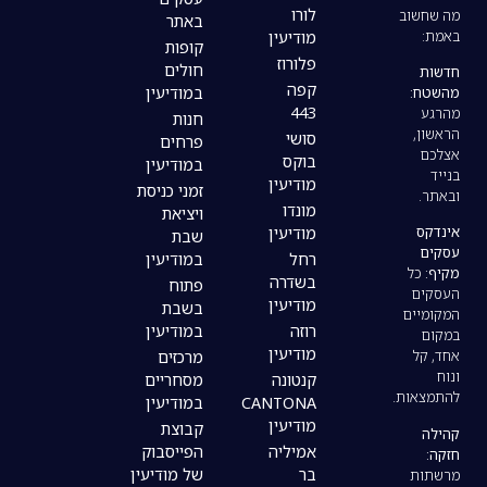
לורו
באתר
מודיעין
קופות
פלורוז
חולים
קפה
במודיעין
443
חנות
סושי
פרחים
בוקס
במודיעין
מודיעין
זמני כניסת
מונדו
ויציאת
מודיעין
שבת
רחל
במודיעין
בשדרה
פתוח
מודיעין
בשבת
רוזה
במודיעין
מודיעין
מרכזים
קנטונה
מסחריים
CANTONA
במודיעין
מודיעין
קבוצת
אמיליה
הפייסבוק
בר
של מודיעין