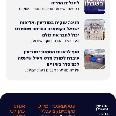
לתכלית החיים
בפרשת השבוע מופיעים מספר פסוקים...
חגיגה ענקית במודיעין: אליפות
ישראל בקפוארה הוכיחה שספורט
יכול לחבר את כולם
העיר שלנו הפכה בסוף השבוע...
סוף לדאגות המחזור: מודיעין
עוברת למודל חדש ויעיל שיעשה
לכם סדר בעיניים
עיריית מודיעין מכבים רעות יוצאת...
עסקים
אנשי
מידע
אנחנו
מקומיים
מקצוע
כללי
כאן לכל
שאלה
כנאפה
אלדד
ראשי