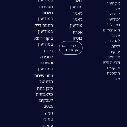
בשר
מודיעין
מסעדות
כשרות
ג'אפן
במודיעין
ג'אפן
מודיעין
תחנות דלק
במודיעין
אפרת
בוטיק
ביקור רופא
במודיעין
לכל
העסקים
דירות
למכירה
והשכרה
במודיעין
נותני שירות
הדיגיטל
סוכן בינה
מלאכותית
לעסקים
2026
חניה
במע״ר
עסקים