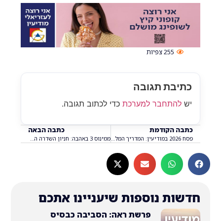
255
צפיות
בת תגובה
התחבר למערכת
כדי לכתוב תגובה.
 הקודמת
כתבה הבאה
פסח 2026 במודיעין: המדריך המלא להגעלת כלים וביעור חמץ ברחבי העיר
ממינוס 3 באהבה: חניון השדרה הופך למתחם אטרקציות ענק לילדים ולנוער
ת נוספות שיעניינו אתכם
פרשת ראה: הסביבה כבסיס