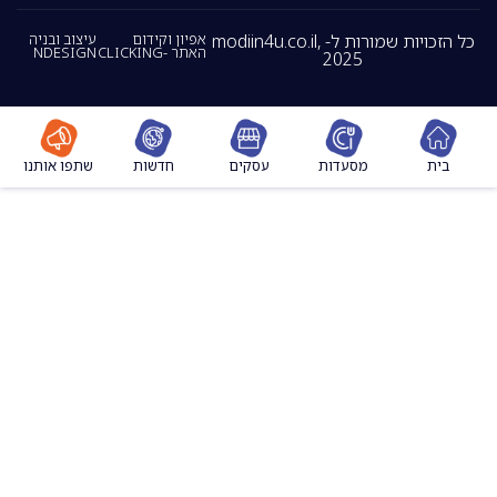
כל הזכויות שמורות ל- modiin4u.co.il,
אפיון וקידום
עיצוב ובניה
האתר -CLICKING
NDESIGN
2025
מסעדות
עסקים
חדשות
שתפו אותנו