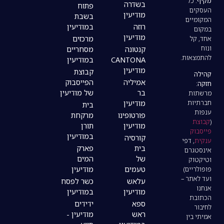
בשדרה
פתוח
מודיעין
בשבת
רוזה
במודיעין
מודיעין
מרכזים
קנטונה
מסחריים
CANTONA
במודיעין
מודיעין
קבוצת
אמיליה
הפייסבוק
בר
של מודיעין
מודיעין
בית
פורטופינו
מרקחת
מודיעין
תורן
במודיעין
קורסיה
בית
פארק
של
המים
טעמים
מודיעין
עלאש
כשר לפסח
מודיעין
במודיעין
ספא
ידידים
ראש
מודיעין -