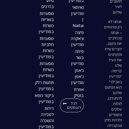
במודיעין
סיוע
בדרכים
נאיתאי
מודיעין
מסעדות
|
בשריות
Naitai
כשרות
במודיעין
פיצה
צ׳אקרה
מסעדות
מודיעין
חלביות
כשרות
פיתה
במודיעין
בשר
מודיעין
מסעדות
כשרות
ג'אפן
במודיעין
ג'אפן
מודיעין
תחנות דלק
במודיעין
אפרת
בוטיק
ביקור רופא
במודיעין
לכל
העסקים
דירות
למכירה
והשכרה
במודיעין