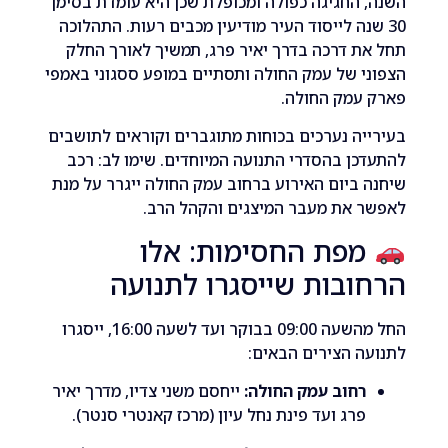
החגיגה כפולה ומכופלת שכן היא עומדת בסימן
נה לייסוד העיר מודיעין מכבים רעות. התהלוכה
 דרכה בדרך יאיר פרג, תמשיך לאורך החלק
 של עמק החולה ותסתיים במופע ססגוני באמפי
עמק החולה.
ה נערכים בכוחות מתוגברים וקוראים לתושבים
ן בהסדרי התנועה המיוחדים. שימו לב: רכב
ביום האירוע ברחוב עמק החולה ייגרר על מנת
 את מעבר המיצגים והקהל הרב.
פת החסימות: אלו
בות שייסגרו לתנועה
החל מהשעה 09:00 בבוקר ועד לשעה 16:00, ייסגרו
 הצירים הבאים:
חוב עמק החולה:
ייחסם משני צדיו, מדרך יאיר
רג ועד פינת נחל עיון (מרכז קאנטרי סנטר).