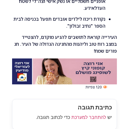
ופניים חשמליים או נשק אישי וצה"לי לשטח
עדלאידע.
קודת ריכוז לילדים אובדים תפעל בכניסה לבית
ספר "נתיב זבולון".
ה קוראת לתושבים להגיע מוקדם, להצטייד
וח טוב וליהנות מהחגיגה הגדולה של העיר. חג
שמח!
120
צפיות
בת תגובה
התחבר למערכת
כדי לכתוב תגובה.