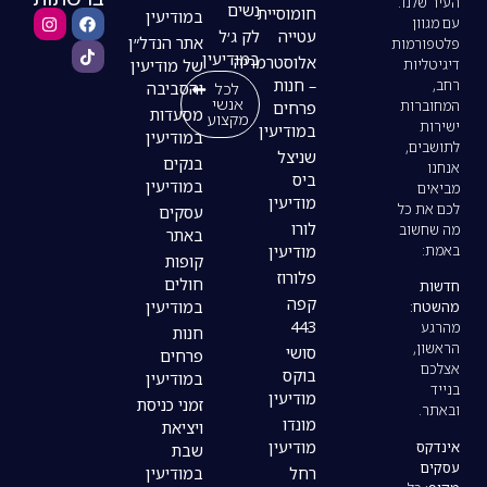
נשים
חומוסיית
במודיעין
עטייה
לק ג׳ל
אתר הנדל״ן
במודיעין
אלוסטרמריה
של מודיעין
– חנות
לכל
והסביבה
אנשי
פרחים
מסעדות
מקצוע
במודיעין
במודיעין
שניצל
בנקים
ביס
במודיעין
מודיעין
עסקים
לורו
באתר
מודיעין
קופות
פלורוז
חולים
קפה
במודיעין
443
חנות
סושי
פרחים
בוקס
במודיעין
מודיעין
זמני כניסת
מונדו
ויציאת
מודיעין
שבת
רחל
במודיעין