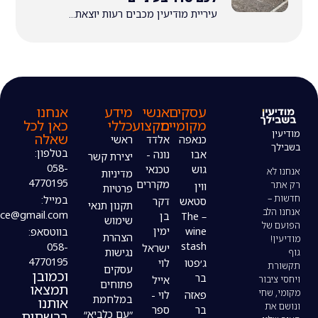
עיריית מודיעין מכבים רעות יוצאת...
עסקים
אנשי
מידע
אנחנו
מקומיים
מקצוע
כללי
כאן לכל
שאלה
כנאפה
אלדד
ראשי
בטלפון:
אבו
נונה -
יצירת קשר
058-
גוש
טכנאי
מדיניות
4770195
מקררים
ווין
פרטיות
במייל:
סטאש
דקר
תקנון תנאי
modiin4uoffice@gmail.com
– The
בן
שימוש
wine
ימין
בווטסאפ:
הצהרת
stash
058-
ישראל
נגישות
4770195
ג׳פטו
לוי
עסקים
וכמובן
בר
אייל
פתוחים
תמצאו
פאזה
לוי -
במלחמת
אותנו
בר
ספר
ברשתות
״עם כלביא״