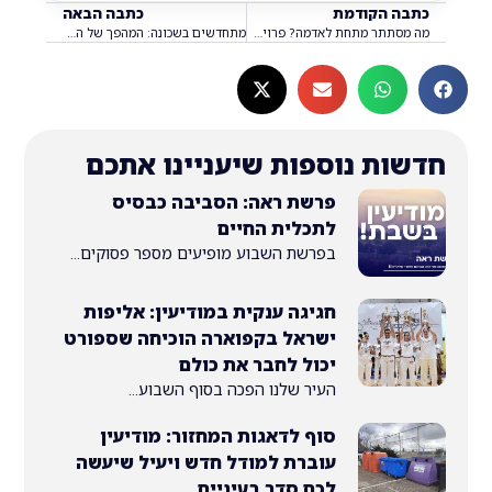
 הקודמת
כתבה הבאה
מה מסתתר מתחת לאדמה? פרויקט החפירות הענק בגבעת התיתורה חוזר וכולכם מוזמנים
מתחדשים בשכונה: המהפך של הפארק ברחוב שלומציון המלכה יצא לדרך
ת נוספות שיעניינו אתכם
פרשת ראה: הסביבה כבסיס
לתכלית החיים
בפרשת השבוע מופיעים מספר פסוקים...
חגיגה ענקית במודיעין: אליפות
ישראל בקפוארה הוכיחה שספורט
יכול לחבר את כולם
העיר שלנו הפכה בסוף השבוע...
סוף לדאגות המחזור: מודיעין
עוברת למודל חדש ויעיל שיעשה
לכם סדר בעיניים