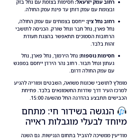
חוב עמק יזרעאל:
חסימות בצומת עם נחל בזק
בצומת עם עמק דותן עד פינת עמק החולה.
חוב נחל צין:
ייחסם בצמתים עם עמק החולה,
חל פארן, נחל חבר ונחל שורק. הכניסה לתושבי
רחובות הסמוכים תתאפשר בהצגת תעודת
הות בלבד.
סימות נוספות:
נחל הירמוך, נחל פארן, נחל
עתון ונחל תבור. רחוב נהר הירדן ייחסם במפגש
ם עמק החולה דרום.
לתושבי שכונות משואה, השבטים ומוריה להגיע
העיר דרך שדרות החשמונאים בלבד. פתיחת
ם תתבצע בהדרגה החל מהשעה 15:00.
נגשה בשידור חי: מתחם
ד לבעלי מוגבלות ראייה
ן ממשיכה להוביל בתחום הנגישות. גם השנה