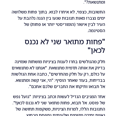
את?".
ת, כצפוי, לא איחרו לבוא. בתוך פחות משלושה
צברו מאות תגובות שנעו בין הגנה נלהבת על
בין אישור (הומוריסטי יותר או פחות) של
מה.
ת מתואר שני לא נכנס
ן"
גולשים בחרו לענות בציניות מושחזת שמזינה
את אותה תדמית מתנשאת. "אנחנו לא מתנשאים
ם, רק על חלק מהחדשים", כתבה אחת הגולשות
ת, בעוד שאחר הוסיף: "הי, אני קשה ומתנשא.
או ותיקחו את החברים שלכם אתכם".
גיבים הגדיל לעשות וכתב בציניות: "גועל נפש
ט. אל תבוא, פחות מתואר שני לא נכנס לכאן!".
ת הללו, למרות הציניות, משקפות תחושה של
יחידה מקומית שלעיתים נתפסת מבחוץ