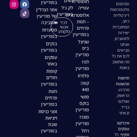
נשים
חומוסיית
במודיעין
עטייה
לק ג׳ל
אתר הנדל״ן
במודיעין
אלוסטרמריה
של מודיעין
– חנות
לכל
והסביבה
אנשי
פרחים
מסעדות
מקצוע
במודיעין
במודיעין
שניצל
בנקים
ביס
במודיעין
מודיעין
עסקים
לורו
באתר
מודיעין
קופות
פלורוז
חולים
קפה
במודיעין
443
חנות
סושי
פרחים
בוקס
במודיעין
מודיעין
זמני כניסת
מונדו
ויציאת
מודיעין
שבת
רחל
במודיעין