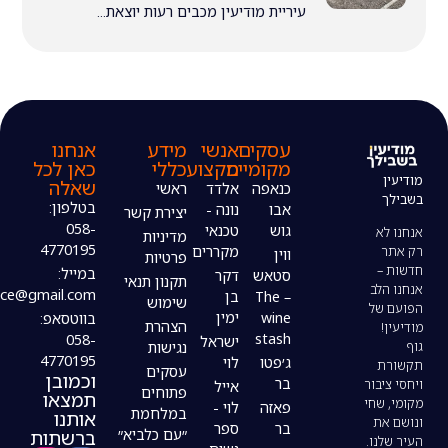
עיריית מודיעין מכבים רעות יוצאת...
עסקים
אנשי
מידע
אנחנו
מקומיים
מקצוע
כללי
כאן לכל
שאלה
כנאפה
אלדד
ראשי
בטלפון:
אבו
נונה -
יצירת קשר
058-
גוש
טכנאי
מדיניות
4770195
מקררים
ווין
פרטיות
במייל:
סטאש
דקר
תקנון תנאי
modiin4uoffice@gmail.com
– The
בן
שימוש
wine
ימין
בווטסאפ:
הצהרת
stash
058-
ישראל
נגישות
4770195
ג׳פטו
לוי
עסקים
וכמובן
בר
אייל
פתוחים
תמצאו
פאזה
לוי -
במלחמת
אותנו
בר
ספר
ברשתות
״עם כלביא״