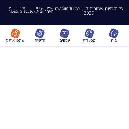
כל הזכויות שמורות ל- modiin4u.co.il,
אפיון וקידום
עיצוב ובניה
האתר -CLICKING
NDESIGN
2025
מסעדות
עסקים
חדשות
שתפו אותנו