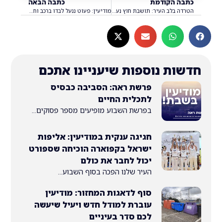
 הקודמת
כתבה הבאה
הטרדה בלב העיר: תושבת חוץ נעצרה בחשד שהטרידה מינית נערות במודיעין
מודיעין: פעוט ננעל לבדו ברכב וחולץ בשלום על־ידי מתנדב ידידים
ת נוספות שיעניינו אתכם
פרשת ראה: הסביבה כבסיס
לתכלית החיים
בפרשת השבוע מופיעים מספר פסוקים...
חגיגה ענקית במודיעין: אליפות
ישראל בקפוארה הוכיחה שספורט
יכול לחבר את כולם
העיר שלנו הפכה בסוף השבוע...
סוף לדאגות המחזור: מודיעין
עוברת למודל חדש ויעיל שיעשה
לכם סדר בעיניים