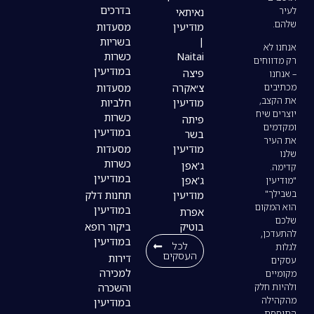
בדרכים
נאיתאי
מודיעין
מסעדות
|
בשריות
Naitai
כשרות
במודיעין
פיצה
צ׳אקרה
מסעדות
מודיעין
חלביות
כשרות
פיתה
במודיעין
בשר
מודיעין
מסעדות
כשרות
ג'אפן
במודיעין
ג'אפן
מודיעין
תחנות דלק
במודיעין
אפרת
בוטיק
ביקור רופא
במודיעין
לכל
העסקים
דירות
למכירה
והשכרה
במודיעין