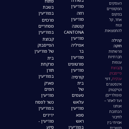
בשדרה
פתוח
מודיעין
בשבת
רוזה
במודיעין
מודיעין
מרכזים
קנטונה
מסחריים
CANTONA
במודיעין
מודיעין
קבוצת
אמיליה
הפייסבוק
בר
של מודיעין
מודיעין
בית
פורטופינו
מרקחת
מודיעין
תורן
במודיעין
קורסיה
בית
פארק
של
המים
טעמים
מודיעין
עלאש
כשר לפסח
מודיעין
במודיעין
ספא
ידידים
ראש
מודיעין -
במודיעין
סיוע