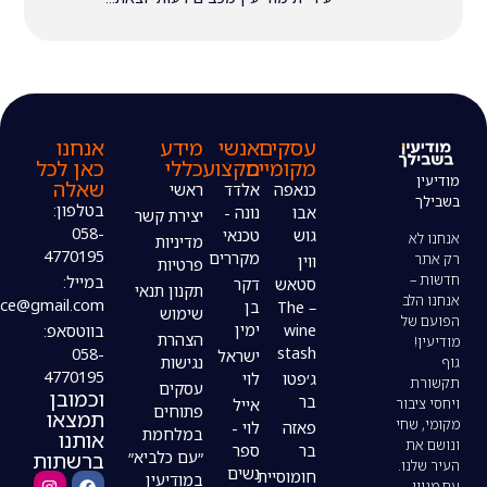
עסקים
אנשי
מידע
אנחנו
מקומיים
מקצוע
כללי
כאן לכל
שאלה
כנאפה
אלדד
ראשי
בטלפון:
אבו
נונה -
יצירת קשר
058-
גוש
טכנאי
מדיניות
4770195
מקררים
ווין
פרטיות
במייל:
סטאש
דקר
תקנון תנאי
modiin4uoffice@gmail.com
– The
בן
שימוש
wine
ימין
בווטסאפ:
הצהרת
stash
058-
ישראל
נגישות
4770195
ג׳פטו
לוי
עסקים
וכמובן
בר
אייל
פתוחים
תמצאו
פאזה
לוי -
במלחמת
אותנו
בר
ספר
ברשתות
״עם כלביא״
נשים
חומוסיית
במודיעין