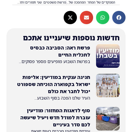
המפקדים של המחר: המהפכה של תיכון אמית בנים מודיעין – אחד מכל ארבעה בוגרים הופך לקצין
פרשת משפטים: שני חמורים ותורה אחת
ת נוספות שיעניינו אתכם
פרשת ראה: הסביבה כבסיס
לתכלית החיים
בפרשת השבוע מופיעים מספר פסוקים...
חגיגה ענקית במודיעין: אליפות
ישראל בקפוארה הוכיחה שספורט
יכול לחבר את כולם
העיר שלנו הפכה בסוף השבוע...
סוף לדאגות המחזור: מודיעין
עוברת למודל חדש ויעיל שיעשה
לכם סדר בעיניים
עיריית מודיעין מכבים רעות יוצאת...