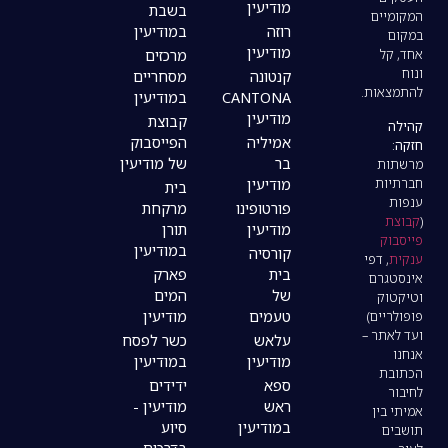
מודיעין
בשבת
רוזה
במודיעין
מודיעין
מרכזים
קנטונה
מסחריים
CANTONA
במודיעין
מודיעין
קבוצת
אמיליה
הפייסבוק
בר
של מודיעין
מודיעין
בית
פורטופינו
מרקחת
מודיעין
תורן
במודיעין
קורסיה
בית
פארק
של
המים
טעמים
מודיעין
עלאש
כשר לפסח
מודיעין
במודיעין
ספא
ידידים
ראש
מודיעין -
במודיעין
סיוע