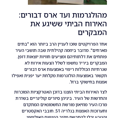
גרמות ועד ארס דבורים:
רוח הביתי ששיגע את
קרים
רויקטים שזכו לעניין הרב ביותר הוא "בתים
". מדובר ביוזמה קהילתית שבה תושבי העיר
 את דלתותיהם ומציעים חוויות יוצאות דופן.
ם ביריד נחשפו לשלל הצעות אירוח לא
ת הכוללות ריפוי באמצעות ארס דבורים
באמצעות הולוגרמות מקלחת יער יפנית ואפילו
בחישוקי ברזל.
ירוח הביתי הוצגו בדוכן האטרקציות המוכרות
ת של העיר. ביניהן סיורים קולינריים בשדרת
עיר מוזיאון מורשת החשמונאים המתקדם
ותערוכות האמנות בגלריה 51. חובבי האקסטרים
יכלו להתרשם מקיר הטיפוס האולימפי