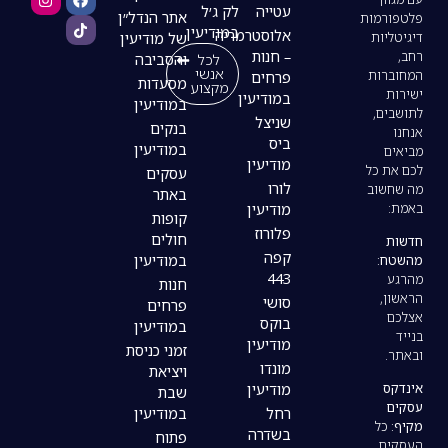
עטייה
לק ג׳ל
אתר הנדל״ן
במודיעין
אלוסטרמריה
של מודיעין
– חנות
לכל
והסביבה
אנשי
פרחים
מסעדות
מקצוע
במודיעין
במודיעין
שניצל
בנקים
ביס
במודיעין
מודיעין
עסקים
לורו
באתר
מודיעין
קופות
פלורוז
חולים
קפה
במודיעין
443
חנות
סושי
פרחים
בוקס
במודיעין
מודיעין
זמני כניסת
מונדו
ויציאת
מודיעין
שבת
רחל
במודיעין
בשדרה
פתוח