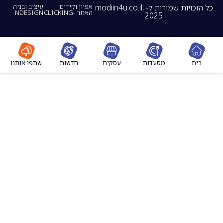
כל הזכויות שמורות ל- modiin4u.co.il,
אפיון וקידום
עיצוב ובניה
האתר -CLICKING
NDESIGN
2025
מסעדות
עסקים
חדשות
שתפו אותנו