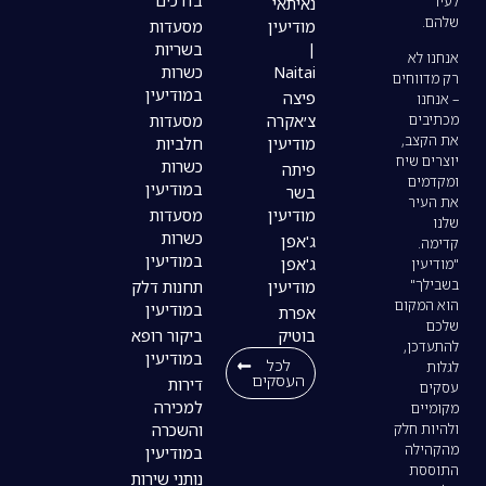
בדרכים
נאיתאי
מודיעין
מסעדות
|
בשריות
Naitai
כשרות
במודיעין
פיצה
צ׳אקרה
מסעדות
מודיעין
חלביות
כשרות
פיתה
במודיעין
בשר
מודיעין
מסעדות
כשרות
ג'אפן
במודיעין
ג'אפן
מודיעין
תחנות דלק
במודיעין
אפרת
בוטיק
ביקור רופא
במודיעין
לכל
העסקים
דירות
למכירה
והשכרה
במודיעין
נותני שירות