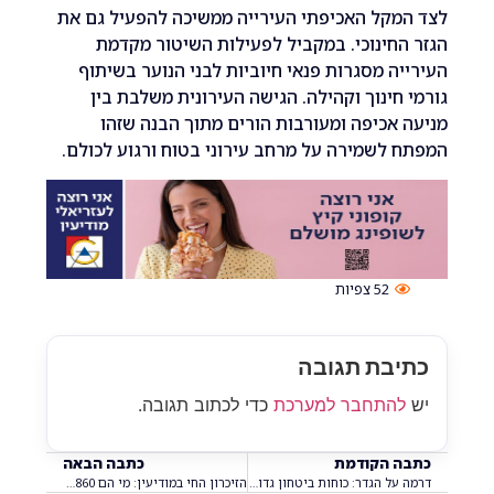
קל האכיפתי העירייה ממשיכה להפעיל גם את
חינוכי. במקביל לפעילות השיטור מקדמת
ה מסגרות פנאי חיוביות לבני הנוער בשיתוף
חינוך וקהילה. הגישה העירונית משלבת בין
אכיפה ומעורבות הורים מתוך הבנה שזהו
לשמירה על מרחב עירוני בטוח ורגוע לכולם.
52
צפיות
בת תגובה
התחבר למערכת
כדי לכתוב תגובה.
 הקודמת
כתבה הבאה
דרמה על הגדר: כוחות ביטחון גדולים ומסוק משטרתי במצוד לילי אחר מסתננים באזור מודיעין
הזיכרון החי במודיעין: מי הם 860 השורדים שחיים בינינו ואיזו עזרה חדשה מחכה להם?