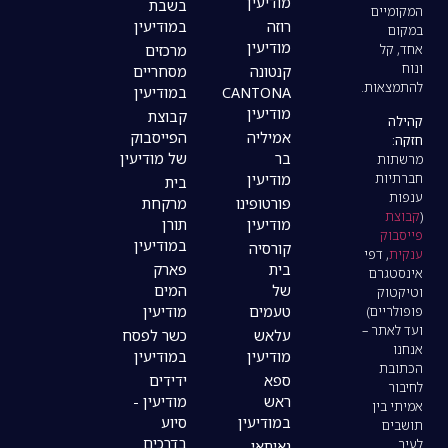
מודיעין
בשבת
רוזה
במודיעין
מודיעין
מרכזים
קנטונה
מסחריים
CANTONA
במודיעין
מודיעין
קבוצת
אמיליה
הפייסבוק
בר
של מודיעין
מודיעין
בית
פורטופינו
מרקחת
מודיעין
תורן
במודיעין
קורסיה
בית
פארק
של
המים
טעמים
מודיעין
עלאש
כשר לפסח
מודיעין
במודיעין
ספא
ידידים
ראש
מודיעין -
במודיעין
סיוע
בדרכים
נאיתאי