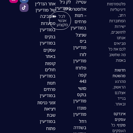
עטייה
לק ג׳ל
אתר הנדל״ן
במודיעין
אלוסטרמריה
של מודיעין
– חנות
לכל
והסביבה
אנשי
פרחים
מסעדות
מקצוע
במודיעין
במודיעין
שניצל
בנקים
ביס
במודיעין
מודיעין
עסקים
לורו
באתר
מודיעין
קופות
פלורוז
חולים
קפה
במודיעין
443
חנות
סושי
פרחים
בוקס
במודיעין
מודיעין
זמני כניסת
מונדו
ויציאת
מודיעין
שבת
רחל
במודיעין
בשדרה
פתוח