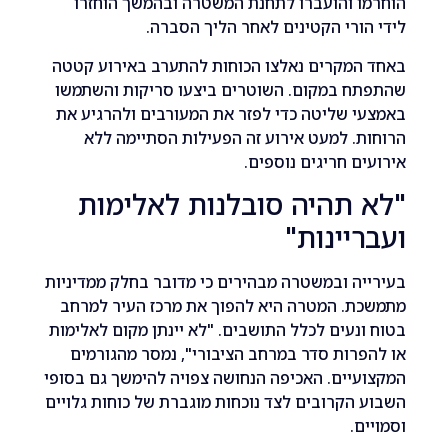
 והועברו לתחנת המשטרה ובהמשך הוחזרו
ורי הקטינים לאחר הליך הסברה.
המקרים נאלצו הכוחות להתערב באירוע קטטה
ח במקום. השוטרים ביצעו סריקות והשתמשו
 שליטה כדי לפזר את המעורבים ולהרגיע את
. למעט אירוע זה הפעילות הסתיימה ללא
ם חריגים נוספים.
 תהיה סובלנות לאלימות
יינות"
ה ובמשטרה מבהירים כי מדובר בחלק ממדיניות
ת. המטרה היא להפוך את מרכז העיר למרחב
נעים לכלל התושבים. "לא יינתן מקום לאלימות
רות סדר במרחב הציבורי", נמסר מהגורמים
יים. האכיפה הנחושה צפויה להימשך גם בסופי
הקרובים לצד נוכחות מוגברת של כוחות גלויים
ם.