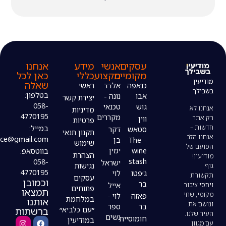
עסקים
אנשי
מידע
אנחנו
מקומיים
מקצוע
כללי
כאן לכל
שאלה
כנאפה
אלדד
ראשי
בטלפון:
אבו
נונה -
יצירת קשר
058-
גוש
טכנאי
מדיניות
4770195
מקררים
ווין
פרטיות
במייל:
סטאש
דקר
תקנון תנאי
modiin4uoffice@gmail.com
– The
בן
שימוש
wine
ימין
בווטסאפ:
הצהרת
stash
058-
ישראל
נגישות
4770195
ג׳פטו
לוי
עסקים
וכמובן
בר
אייל
פתוחים
תמצאו
פאזה
לוי -
במלחמת
אותנו
בר
ספר
ברשתות
״עם כלביא״
נשים
חומוסיית
במודיעין