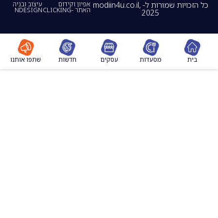
כל הזכויות שמורות ל- modiin4u.co.il,
אפיון וקידום
עיצוב ובניה
האתר -CLICKING
NDESIGN
2025
מסעדות
עסקים
חדשות
שתפו אותנו