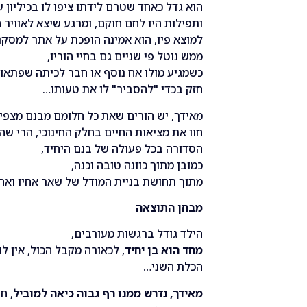
הוא גדל כאחד שטרם לידתו ציפו לו בכיליון 
ותפילות היו לחם חוקם, ומרגע שיצא לאוויר
למוצא פיו, הוא אמינה הופכת על אתר למסקנה
ממש נוטל פי שניים גם בחיי הוריו,
כשמגיע מולו אח נוסף או חבר לכיתה שפתאו
חזק בכדי "להסביר" לו את טעותו…
מאידך, יש הורים שאת כל חלומם מבנם מצפים
חוו את מציאות החיים בחלק החינוכי, הרי 
הסדורה בכל פעולה של בנם היחיד,
כמובן מתוך כוונה טובה וכנה,
מתוך תחושת בניית המודל של שאר אחיו ואחי
מבחן התוצאה
הילד גודל ברגשות מעורבים,
מחד הוא בן יחיד
, לכאורה מקבל הכול, אין לו
הכלת השני…
מאידך, נדרש ממנו רף גבוה כיאה למוביל
, ח