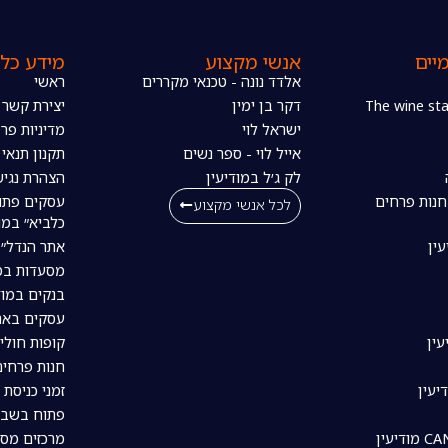
יים
אנשי מקצוע
מידע כלל
אלדד נונה - טכנאי מקררים
ראשי
דקר בן ימין
יצירת קשר
ישראל לוי
מדיניות פרט
אייל לוי - ספר נשים
תקנון תנאי
לק ג׳ל במודיעין
הצהרת נגיש
חנות פרחים
עסקים פתו
לכל אנשי מקצוע
כלביא״ במו
עין
אתר הנדל״ן
מסעדות במו
בנקים במוד
עסקים באת
עין
קופות חולי
חנות פרחים
יעין
זמני כניסת 
פתוח בשבת
מרכזים מסח