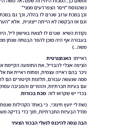
ומשום כך, המכות היחידות שפנה אל משה הי
כשהנוסח "ויסר הצפרדעים ממני"
וכן במכת ערוב שגרם לו בהלה, וכך גם במכת
וגם אז הבקשה לא הייתה ייצוגית, אלא "העת
נקודת השיא שגרם לו לצאת באישון ליל, היה 
בעבורה אף היה מוכן להפר הבטחה שנתן ממש
משה…)
ראייתו
האגוצנרטית
הציפה אצלי להבדיל, את התופעה הקיימת אצ
ניכר בהם ראייה עצמית, ופחות ראיית את אל
ממה שנעשה עבורם, תלונות וקיטורים הם לח
עם בעיות חברתיות, וההורים והסביבה עסוק
בכדי יש שקראו לזה
מכת בכורות
.
(שח לי יועץ חינוכי, כי באחד הקהילות שנפ
מודל הבעיות החברתיות, תוך כדי בדיקה מעמי
הבה ננסה להיכנס לנעלי הבכור הצעיר