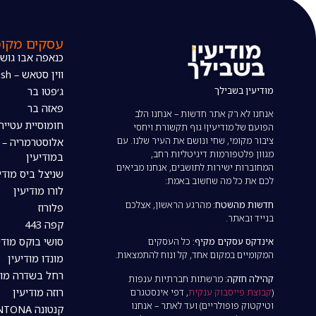
עסקים מקומ
כנאפה אבו גוש
ווין סטאש – The wine stash
מודיעין בשבילך
ג׳פטו בר
פאזה בר
אנחנו לא רק אתר חדשות – אנחנו הלב
חומוסיית עטייה
הפועם של מודיעין! גוף תקשורת ויחסי
ציבור מקומי, שחי ונושם את העיר שלנו. עם
אלוסטרמריה – 
מגוון פלטפורמות דיגיטליות רחב,
במודיעין
המחוברות ישירות לתושבים, אנחנו מביאים
שניצל ביס מודי
לכם את כל מה שחשוב באמת:
לורו מודיעין
חדשות מהשטח:
מהרגע הראשון, אצלכם
פלורוז
בנייד ובאתר.
קפה 443
סושי בוקס מודי
אינדקס עסקים מקיף:
כל העסקים
המקומיים במקום אחד, קל ונוח להתמצאות.
מונדו מודיעין
רחל בשדרה מוד
קהילה חזקה:
מרשתות חברתיות ענפות
רוזה מודיעין
(
קבוצת פייסבוק ענקית
, דפי אינסטגרם
וטיקטוק פופולריים) ועד לאתר – אנחנו
קנטונה CANTONA מודיעין