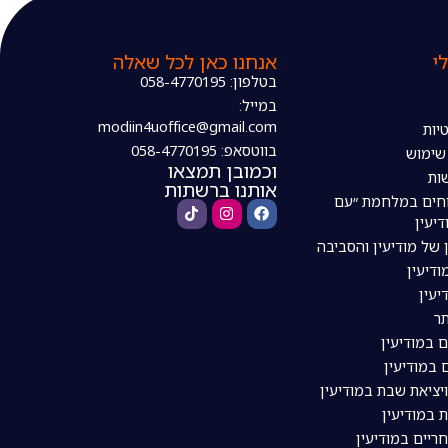
י
אנחנו כאן לכל שאלה
בטלפון: 058-4770195
במייל:
modiin4uoffice@gmail.com
יות
בווטסאפ: 058-4770195
 שימוש
וכמובן תמצאו
ות
אותנו ברשתות
חים במלחמת ״עם
דיעין
 של מודיעין והסביבה
דיעין
יעין
ר
ם במודיעין
 במודיעין
ויציאת שבת במודיעין
 במודיעין
ריים במודיעין