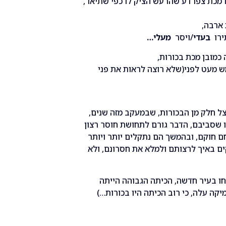
ו מכת צפרדע שהרעש הציק לו כפי שתיאר,
 ארבה,
ירו
בעדי
/ויסר
מעלי…
כמובן מכת בכורות,
 מעט לפני(שלא רוצה לראות את פני
ל חלק מן הבכורות, שבמעקב מזה שנים,
ו שסביבם, הדבר גורם לתחושת חוסר רצון
ם חוקם, ובהמשך הם נתקלים יותר ויותר
ים באיך לרצותם ולמלא את חסרונם, ולא
תחו בעיר חדשה, הכיתה הגבוהה הייתה
קה עלה, כי רוב הכיתה היו בכורות…)