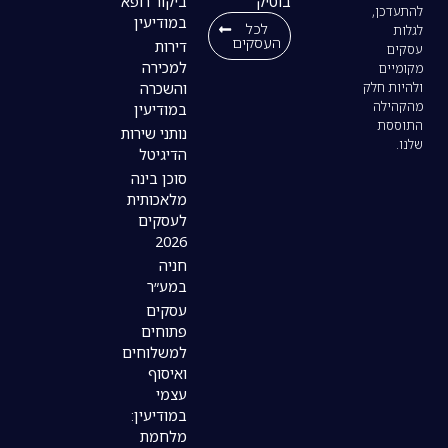
בוטיק
ביקור רופא
במודיעין
לכל
העסקים
דירות
למכירה
והשכרה
במודיעין
נותני שירות
הדיגיטל
סוכן בינה
מלאכותית
לעסקים
2026
חניה
במע״ר
עסקים
פתוחים
למשלוחים
ואיסוף
עצמי
במודיעין:
מלחמת