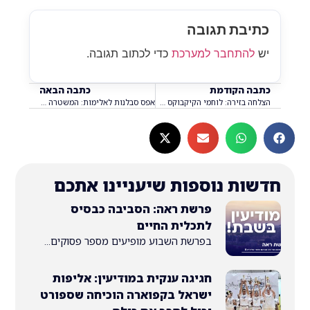
בת תגובה
התחבר למערכת
כדי לכתוב תגובה.
 הקודמת
כתבה הבאה
הצלחה בזירה: לוחמי הקיקבוקס של מודיעין כבשו את אליפות ישראל עם 5 מדליות
אפס סבלנות לאלימות: המשטרה והעירייה פועלות במע״ר בעקבות הקטטה הקשה
ת נוספות שיעניינו אתכם
פרשת ראה: הסביבה כבסיס
לתכלית החיים
בפרשת השבוע מופיעים מספר פסוקים...
חגיגה ענקית במודיעין: אליפות
ישראל בקפוארה הוכיחה שספורט