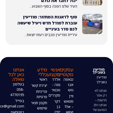
יכול לחבר את כולם
העיר שלנו הפכה בסוף השבוע...
סוף לדאגות המחזור: מודיעין
עוברת למודל חדש ויעיל שיעשה
לכם סדר בעיניים
עיריית מודיעין מכבים רעות יוצאת...
עסקים
אנשי
מידע
אנחנו
מקומיים
מקצוע
כללי
כאן לכל
שאלה
כנאפה
אלדד
ראשי
בטלפון:
אבו
נונה -
יצירת קשר
058-
גוש
טכנאי
מדיניות
4770195
מקררים
ווין
פרטיות
במייל:
סטאש
דקר
תקנון תנאי
modiin4uoffice@gmail.com
– The
בן
שימוש
wine
ימין
בווטסאפ: