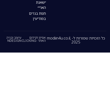
״שאגת
הארי״
חנות בגדים
במודיעין
כל הזכויות שמורות ל- modiin4u.co.il,
אפיון וקידום
עיצוב ובניה
האתר -CLICKING
NDESIGN
2025