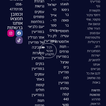
הצהרת
stash
058-
ישראל
נגישות
4770195
ג׳פטו
לוי
עסקים
וכמובן
בר
אייל
פתוחים
תמצאו
פאזה
לוי -
במלחמת
אותנו
בר
ספר
ברשתות
״עם כלביא״
נשים
חומוסיית
במודיעין
עטייה
לק ג׳ל
אתר הנדל״ן
במודיעין
אלוסטרמריה
של מודיעין
– חנות
לכל
והסביבה
אנשי
פרחים
מסעדות
מקצוע
במודיעין
במודיעין
שניצל
בנקים
ביס
במודיעין
מודיעין
עסקים
לורו
באתר
מודיעין
קופות
פלורוז
חולים
קפה
במודיעין
443
חנות
סושי
פרחים