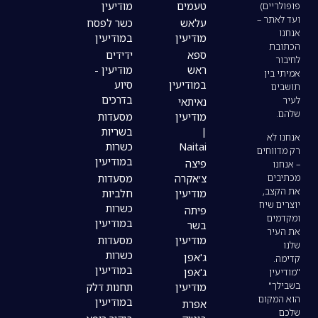
טעמים
מודיעין
עלאש
כשר לפסח
מודיעין
במודיעין
ספא
ידידים
ראש
מודיעין -
במודיעין
סיוע
בדרכים
נאיתאי
מודיעין
מסעדות
|
בשריות
Naitai
כשרות
במודיעין
פיצה
צ׳אקרה
מסעדות
מודיעין
חלביות
כשרות
פיתה
במודיעין
בשר
מודיעין
מסעדות
כשרות
ג'אפן
במודיעין
ג'אפן
מודיעין
תחנות דלק
במודיעין
אפרת