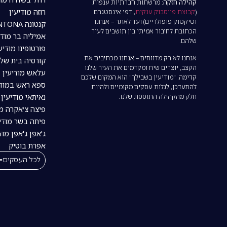
קהילה חזקה:
מרשתות חברתיות ענפות
רוזה מודיעין
(
קבוצת פייסבוק ענקית
, דפי אינסטגרם
וטיקטוק פופולריים) ועד לאתר – אנחנו
קנטונה CANTONA מודיעין
הכתובת לחיבור אמיתי בין תושבים לעיר
אמיליה בר מודי
שלהם.
פורטופינו מודיע
אנחנו לא רק מדווחים – אנחנו מכתיבים את
קורסיה בית של
הקצב, יוצרים שיח ומקדמים את העיר שלנו
עלאש מודיעין
קדימה. "מודיעין בשבילך" הוא המקום שלכם
ספא ראש במודי
להתעדכן, לגלות עסקים מקומיים ולהיות
חלק מהקהילה התוססת שלנו.
נאיתאי מודיעין | tai
פיצה צ׳אקרה מו
פיתה בשר מודיע
ג'אפן ג'אפן מוד
אפרת בוטיק
לכל העסקים