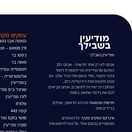
עסקים מקומ
כנאפה אבו גוש
ווין סטאש – The wine stash
מודיעין בשבילך
ג׳פטו בר
פאזה בר
אנחנו לא רק אתר חדשות – אנחנו הלב
חומוסיית עטייה
הפועם של מודיעין! גוף תקשורת ויחסי
ציבור מקומי, שחי ונושם את העיר שלנו. עם
אלוסטרמריה – 
מגוון פלטפורמות דיגיטליות רחב,
במודיעין
המחוברות ישירות לתושבים, אנחנו מביאים
שניצל ביס מודי
לכם את כל מה שחשוב באמת:
לורו מודיעין
חדשות מהשטח:
מהרגע הראשון, אצלכם
פלורוז
בנייד ובאתר.
קפה 443
סושי בוקס מודי
אינדקס עסקים מקיף:
כל העסקים
המקומיים במקום אחד, קל ונוח להתמצאות.
מונדו מודיעין
רחל בשדרה מוד