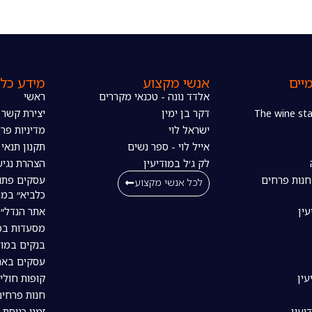
יים
אנשי מקצוע
מידע כלל
אלדד נונה - טכנאי מקררים
ראשי
דקר בן ימין
יצירת קשר
ישראל לוי
מדיניות פרט
אייל לוי - ספר נשים
תקנון תנאי
לק ג׳ל במודיעין
הצהרת נגיש
חנות פרחים
עסקים פתו
לכל אנשי מקצוע
כלביא״ במו
עין
אתר הנדל״ן
מסעדות במו
בנקים במוד
עסקים באת
עין
קופות חולי
חנות פרחים
יעין
זמני כניסת 