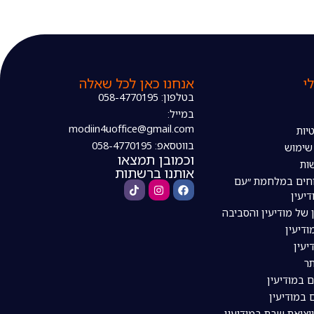
י
אנחנו כאן לכל שאלה
בטלפון: 058-4770195
במייל:
modiin4uoffice@gmail.com
יות
בווטסאפ: 058-4770195
 שימוש
וכמובן תמצאו
ות
אותנו ברשתות
חים במלחמת ״עם
דיעין
 של מודיעין והסביבה
דיעין
יעין
ר
ם במודיעין
 במודיעין
ויציאת שבת במודיעין