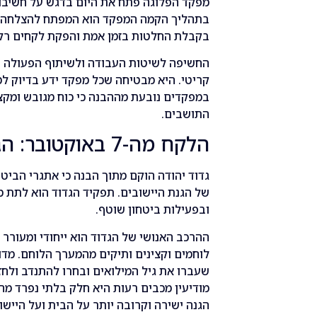
מפקד הפלוגה פתח את היום בדגש על חשיבו
בתהליך הקמה המפקד הוא המפתח להצלחה 
בקבלת החלטות בזמן אמת והפקת לקחים רלו
החשיפה לשיטות העבודה ולשיתוף הפעולה ה
קריטי. היא מבטיחה שכל מפקד ידע בדיוק ל
במפקדים נובעת מההבנה כי כוח מגובש ומקצ
התושבים.
הלקח מה-7 באוקטובר: הגנה על הבית
גדוד יהודה הוקם מתוך הבנה כי אתגרי הביטח
של הגנת היישובים. תפקיד הגדוד הוא לתת מ
ובפעילות ביטחון שוטף.
ההרכב האנושי של הגדוד הוא ייחודי ומעורר
לוחמים וקצינים ותיקים מהמערך הלוחם. מדו
שעברו את גיל המילואים ובחרו להתנדב ולחז
מודיעין מכבים רעות היא חלק בלתי נפרד מה
הגנה ישירה וקרובה יותר על הבית ועל היישו