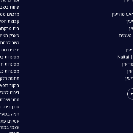
פתוח בשבת
מרכזים מסח
עין
קבוצת הפיי
ין
בית מרקחת 
 טעמים
פארק המים 
כשר לפסח ב
עין
ידידים מודי
Nai
מסעדות בשר
דיעין
מסעדות חלב
ין
מסעדות כשר
יעין
תחנות דלק 
ביקור רופא 
דירות למכי
נותני שירות
סוכן בינה מל
חניה במע״ר
עסקים פתו
עצמי במודי