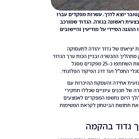
קם כלקח ישיר מאירועי ה-7 באוקטובר יוצא לדרך. עשרות מפקדים עברו
צעית ראשונה בגזרה. הגדוד שמורכב
ההגנה המיידי על מודיעין והיישובים
 יציאתו של גדוד יהודה לתעסוקה
 מתהליך ההכשרה ובניין הכוח ערך הגדוד
השתלמות מפקדים מקיפה באיו"ש. בהשתלמות השתתפו כ-25 מפקדים מסגל
י החמ"ל ועד דרג הפיקוד הפלוגתי.
ועית אחידה והעמקת ההיכרות עם
 של תכנים עיוניים שכללו תחקירי
מהלך היום נחשפו המפקדים לאמצעים
 את תחושת הביטחון לקראת המשימות
ך גדוד בהקמה