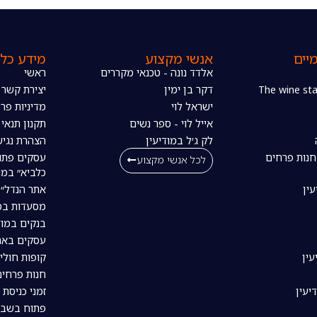
יים
אנשי מקצוע
מידע כלל
אלדד נונה - טכנאי מקררים
ראשי
דקר בן ימין
יצירת קשר
ישראל לוי
מדיניות פרט
אייל לוי - ספר נשים
תקנון תנאי
לק ג׳ל במודיעין
הצהרת נגיש
חנות פרחים
עסקים פתו
לכל אנשי מקצוע
כלביא״ במו
עין
אתר הנדל״ן
מסעדות במו
בנקים במוד
עסקים באת
עין
קופות חולי
חנות פרחים
יעין
זמני כניסת 
פתוח בשבת