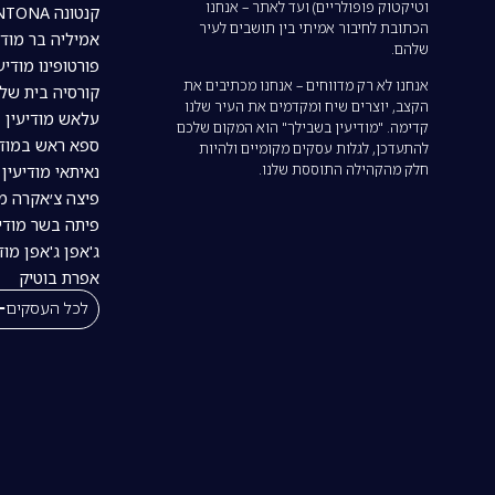
וטיקטוק פופולריים) ועד לאתר – אנחנו
קנטונה CANTONA מודיעין
הכתובת לחיבור אמיתי בין תושבים לעיר
אמיליה בר מודי
שלהם.
פורטופינו מודיע
אנחנו לא רק מדווחים – אנחנו מכתיבים את
קורסיה בית של
הקצב, יוצרים שיח ומקדמים את העיר שלנו
עלאש מודיעין
קדימה. "מודיעין בשבילך" הוא המקום שלכם
ספא ראש במודי
להתעדכן, לגלות עסקים מקומיים ולהיות
חלק מהקהילה התוססת שלנו.
נאיתאי מודיעין | tai
פיצה צ׳אקרה מו
פיתה בשר מודיע
ג'אפן ג'אפן מוד
אפרת בוטיק
לכל העסקים