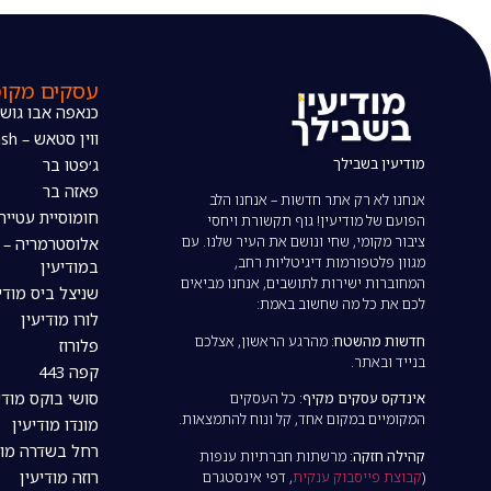
עסקים מקומ
כנאפה אבו גוש
ווין סטאש – The wine stash
מודיעין בשבילך
ג׳פטו בר
פאזה בר
אנחנו לא רק אתר חדשות – אנחנו הלב
חומוסיית עטייה
הפועם של מודיעין! גוף תקשורת ויחסי
ציבור מקומי, שחי ונושם את העיר שלנו. עם
אלוסטרמריה – 
מגוון פלטפורמות דיגיטליות רחב,
במודיעין
המחוברות ישירות לתושבים, אנחנו מביאים
שניצל ביס מודי
לכם את כל מה שחשוב באמת:
לורו מודיעין
חדשות מהשטח:
מהרגע הראשון, אצלכם
פלורוז
בנייד ובאתר.
קפה 443
סושי בוקס מודי
אינדקס עסקים מקיף:
כל העסקים
המקומיים במקום אחד, קל ונוח להתמצאות.
מונדו מודיעין
רחל בשדרה מוד
קהילה חזקה:
מרשתות חברתיות ענפות
רוזה מודיעין
(
קבוצת פייסבוק ענקית
, דפי אינסטגרם