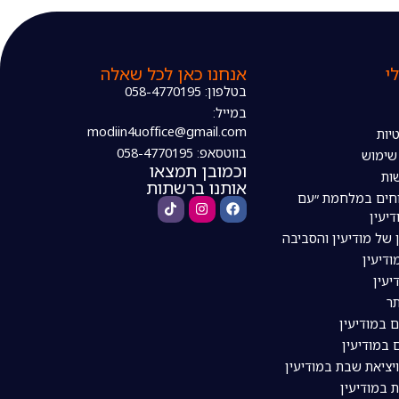
י
אנחנו כאן לכל שאלה
בטלפון: 058-4770195
במייל:
modiin4uoffice@gmail.com
יות
בווטסאפ: 058-4770195
 שימוש
וכמובן תמצאו
ות
אותנו ברשתות
חים במלחמת ״עם
דיעין
 של מודיעין והסביבה
דיעין
יעין
ר
ם במודיעין
 במודיעין
ויציאת שבת במודיעין
 במודיעין