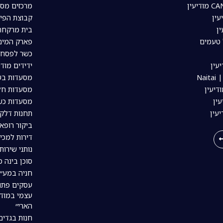
מרכזים מסח
עין
קבוצת הפיי
ין
בית מרקחת 
 טעמים
פארק המים 
כשר לפסח ב
עין
ידידים מודי
Nai
מסעדות בשר
דיעין
מסעדות חלב
ין
מסעדות כשר
יעין
תחנות דלק 
ביקור רופא 
דירות למכי
נותני שירות
סוכן בינה מל
חניה במע״ר
עסקים פתו
עצמי במודי
הארי״
חנות בגדים