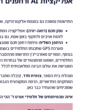
אפליקציות AI ורחפנים חכמים
החדשנות נמשכה גם במגמת אלקטרוניקה, שם 
טנק חכם (רואה-יורה):
אפליקציה המחו
לזהות אויבים ולתקוף בזמן אמת, גם ב
הרחפן השליח:
פיתוח רחפן חכם שמבצע
מערכת GPS שתכנתו התלמידים בעצמם.
בנוסף, המורים מאזרבייג'ן התרשמו מההסב
התלמידים, ושמעו מהמנטורים של נבחרות ה
המנגישה את עולם הבינה המלאכותית לכלל 
מנהלת בית הספר,
צופית חדד
, קיבלה מחבר
המתקנים החדשניים, הרמה המקצועית הגבוה
שמוכיחים שהעתיד כבר כאן.
איזה מהפיתוחים של תלמידי אורט ד' הכי ה