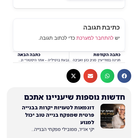
בת תגובה
התחבר למערכת
כדי לכתוב תגובה.
 הקודמת
כתבה הבאה
חגיגה במודיעין: סגיב כהן ואביבה אבידן במופע מחווה לזמר המזרחי הקלאסי!
גבעת ברפיליה – אתר היסטורי ונוף מרהיב
ת נוספות שיעניינו אתכם
דוגמאות לטעויות יקרות בבנייה
פרטית שמפקח בנייה טוב יכול
למנוע
יקי אדיר, ממובילי מפקחי הבנייה...