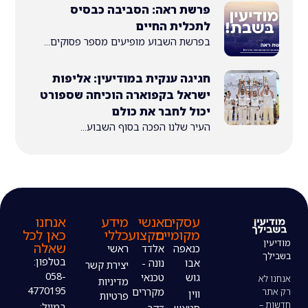
פרשת ראה: הסביבה כבסיס
לתכלית החיים
בפרשת השבוע מופיעים מספר פסוקים...
חגיגה ענקית במודיעין: אליפות
ישראל בקפוארה הוכיחה שספורט
יכול לחבר את כולם
העיר שלנו הפכה בסוף השבוע...
עסקים
אנשי
מידע
אנחנו
מקומיים
מקצוע
כללי
כאן לכל
שאלה
כנאפה
אלדד
ראשי
בטלפון:
אבו
נונה -
יצירת קשר
058-
גוש
טכנאי
מדיניות
4770195
מקררים
ווין
פרטיות
במייל: