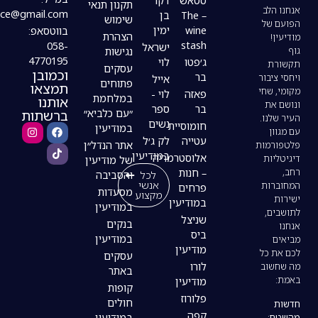
סטאש
דקר
תקנון תנאי
modiin4uoffice@gmail.com
– The
בן
שימוש
wine
ימין
בווטסאפ:
הצהרת
stash
058-
ישראל
נגישות
4770195
ג׳פטו
לוי
עסקים
וכמובן
בר
אייל
פתוחים
תמצאו
פאזה
לוי -
במלחמת
אותנו
בר
ספר
ברשתות
״עם כלביא״
נשים
חומוסיית
במודיעין
עטייה
לק ג׳ל
אתר הנדל״ן
במודיעין
אלוסטרמריה
של מודיעין
– חנות
לכל
והסביבה
אנשי
פרחים
מסעדות
מקצוע
במודיעין
במודיעין
שניצל
בנקים
ביס
במודיעין
מודיעין
עסקים
לורו
באתר
מודיעין
קופות
פלורוז
חולים
קפה
במודיעין