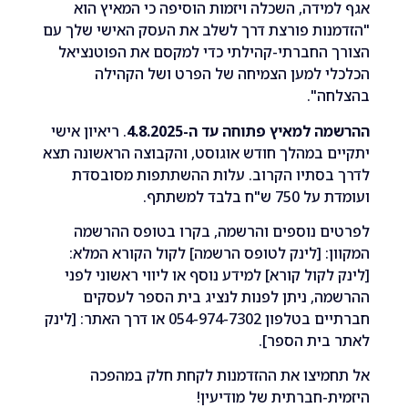
ידה, השכלה ויזמות הוסיפה כי המאיץ הוא
נות פורצת דרך לשלב את העסק האישי שלך עם
 החברתי-קהילתי כדי למקסם את הפוטנציאל
י למען הצמיחה של הפרט ושל הקהילה
ה".
למאיץ פתוחה עד ה-4.8.2025
. ריאיון אישי
 במהלך חודש אוגוסט, והקבוצה הראשונה תצא
בסתיו הקרוב. עלות ההשתתפות מסובסדת
ח בלבד למשתתף.
ם נוספים והרשמה, בקרו בטופס ההרשמה
: [לינק לטופס הרשמה] לקול הקורא המלא:
לקול קורא] למידע נוסף או ליווי ראשוני לפני
, ניתן לפנות לנציג בית הספר לעסקים
חברתיים בטלפון 054-974-7302 או דרך האתר: [לינק
בית הספר].
מיצו את ההזדמנות לקחת חלק במהפכה
-חברתית של מודיעין!