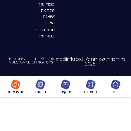
במודיעין:
מלחמת
״שאגת
הארי״
חנות בגדים
במודיעין
כל הזכויות שמורות ל- modiin4u.co.il,
אפיון וקידום
עיצוב ובניה
האתר -CLICKING
NDESIGN
2025
מסעדות
עסקים
חדשות
שתפו אותנו