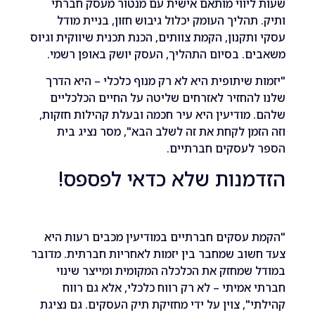
יווי מותאם אישית עם מנטור מעסק חברתי
תהליך העומק יכלול גיבוש חזון, בניית מודל
תקנון, הקמת צוותים, הכנת תכנית שיווקית וגיוס
. בסיום התהליך, העסק יושק באופן רשמי.
 שיתופית היא לא רק מנוף כלכלי – היא הדרך
החזיר לאזרחים שליטה על החיים הכלכליים
מודיעין היא עיר חכמה ובעלת קהילות חזקות,
מן לקחת את זה לשלב הבא", מסר נציג בית
לעסקים חברתיים.
מנות שלא כדאי לפספס!
עסקים חברתיים במודיעין מכבים רעות היא
וב שמחבר בין יזמות לאחריות חברתית. מדובר
שמחזק את הכלכלה המקומית ומייצר שינוי
אמיתי – לא רק רווח כלכלי, אלא גם רווח
", צוין על ידי מחזיקת תיק העסקים. גם נציגת