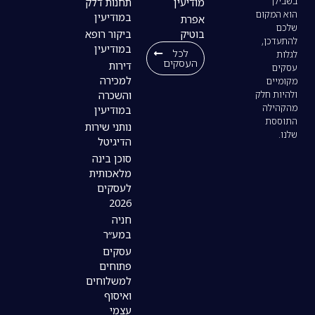
מודיעין
תחנות דלק
במודיעין
אפרת
בוטיק
ביקור רופא
במודיעין
לכל
העסקים
דירות
למכירה
והשכרה
במודיעין
נותני שירות
הדיגיטל
סוכן בינה
מלאכותית
לעסקים
2026
חניה
במע״ר
עסקים
פתוחים
למשלוחים
ואיסוף
עצמי