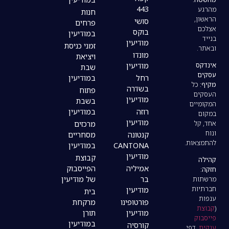
443
חנות
סושי
פרחים
בוקס
במודיעין
מודיעין
זמני כניסת
מונדו
ויציאת
מודיעין
שבת
רחל
במודיעין
בשדרה
פתוח
מודיעין
בשבת
רוזה
במודיעין
מודיעין
מרכזים
קנטונה
מסחריים
CANTONA
במודיעין
מודיעין
קבוצת
אמיליה
הפייסבוק
בר
של מודיעין
מודיעין
בית
פורטופינו
מרקחת
מודיעין
תורן
במודיעין
קורסיה