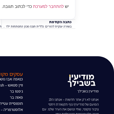
יש
להתחבר למערכת
כדי לכתוב תגובה.
כתבה הקודמת
בשורה ענקית להורים: כללית חנכה מכון התפתחות ילד חדש ומתקדם במודיעין
עסקים מקומ
כנאפה אבו גוש
ווין סטאש – The wine stash
מודיעין בשבילך
ג׳פטו בר
פאזה בר
אנחנו לא רק אתר חדשות – אנחנו הלב
חומוסיית עטייה
הפועם של מודיעין! גוף תקשורת ויחסי
ציבור מקומי, שחי ונושם את העיר שלנו. עם
אלוסטרמריה – 
מגוון פלטפורמות דיגיטליות רחב,