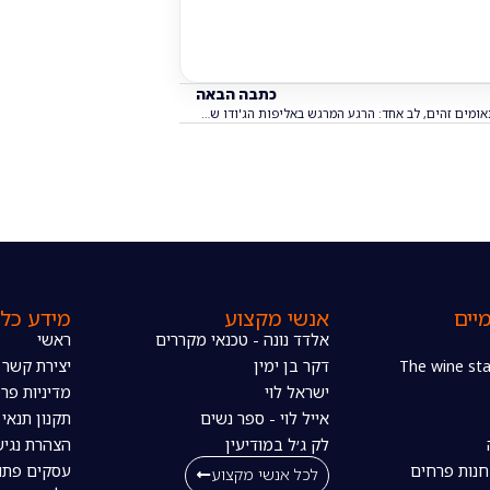
כתבה הבאה
תאומים זהים, לב אחד: הרגע המרגש באליפות הג'ודו שכבש את מודיעין
יים
אנשי מקצוע
מידע כלל
אלדד נונה - טכנאי מקררים
ראשי
דקר בן ימין
יצירת קשר
ישראל לוי
מדיניות פרט
אייל לוי - ספר נשים
תקנון תנאי
לק ג׳ל במודיעין
הצהרת נגיש
חנות פרחים
עסקים פתו
לכל אנשי מקצוע