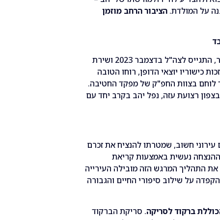
גנה על המולדת.
הציבור הרחב מוזמן
יהב מעיין ז"ל, בוגר תיכון אורט עירוני ד' בעיר, התגייס לצה"ל בדצמבר 2023 ושירת
בת הנח"ל. בזכות כישוריו יוצאי הדופן, רוחו הטובה
 לוחם בצוות החפ"ק של מפקד החטיבה.
ת מבצעית בצפון רצועת עזה, נפל יהב בקרב יחד עם
 עירוני חשוב, שמטרתו להנציח את זכרם
 ההנצחה נעשית באמצעות קריאת
 את התהליך המרגש הזה מובילה העירייה
הקפדה על שילוב סיפורי החיים והגבורה
הכוללת ברקוד לסריקה
. סריקת הברקוד