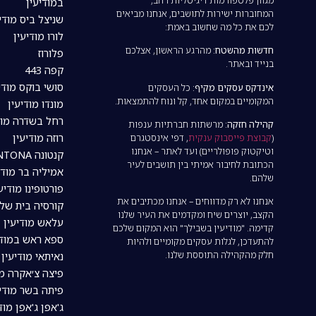
במודיעין
המחוברות ישירות לתושבים, אנחנו מביאים
שניצל ביס מודי
לכם את כל מה שחשוב באמת:
לורו מודיעין
חדשות מהשטח:
מהרגע הראשון, אצלכם
פלורוז
בנייד ובאתר.
קפה 443
סושי בוקס מודי
אינדקס עסקים מקיף:
כל העסקים
המקומיים במקום אחד, קל ונוח להתמצאות.
מונדו מודיעין
רחל בשדרה מוד
קהילה חזקה:
מרשתות חברתיות ענפות
רוזה מודיעין
(
קבוצת פייסבוק ענקית
, דפי אינסטגרם
וטיקטוק פופולריים) ועד לאתר – אנחנו
קנטונה CANTONA מודיעין
הכתובת לחיבור אמיתי בין תושבים לעיר
אמיליה בר מודי
שלהם.
פורטופינו מודיע
אנחנו לא רק מדווחים – אנחנו מכתיבים את
קורסיה בית של
הקצב, יוצרים שיח ומקדמים את העיר שלנו
עלאש מודיעין
קדימה. "מודיעין בשבילך" הוא המקום שלכם
ספא ראש במודי
להתעדכן, לגלות עסקים מקומיים ולהיות
חלק מהקהילה התוססת שלנו.
נאיתאי מודיעין | tai
פיצה צ׳אקרה מו
פיתה בשר מודיע
ג'אפן ג'אפן מוד