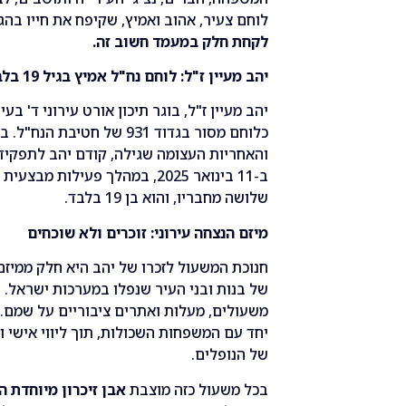
לוחם צעיר, אהוב ואמיץ, שקיפח את חייו בה
לקחת חלק במעמד חשוב זה.
יהב מעיין ז"ל: לוחם נח"ל אמיץ בגיל 19 בלבד
כלוחם מסור בגדוד 931 של חטי
והאחריות העצומה שגילה, קודם יהב לתפקיד
ב-11 בינואר 2025, במהלך פעילו
שלושה מחבריו, והוא בן 19 בלבד.
מיזם הנצחה עירוני: זוכרים ולא שוכחים
חנוכת המשעול לזכרו של יהב היא חלק ממיזם
של בנות ובני העיר שנפלו במערכות ישראל.
משעולים, מעלות ואתרים ציבוריים על שמם.
יחד עם המשפחות השכולות, תוך ליווי אישי ו
של הנופלים.
בכל משעול כזה מוצבת
אבן זיכרון מיוחדת 