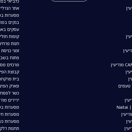
כלביא״ במו
עין
אתר הנדל״ן
מסעדות במו
בנקים במוד
עסקים באת
עין
קופות חולי
חנות פרחים
יעין
זמני כניסת 
פתוח בשבת
מרכזים מסח
עין
קבוצת הפיי
ין
בית מרקחת 
 טעמים
פארק המים 
כשר לפסח ב
עין
ידידים מודי
Nai
מסעדות בשר
דיעין
מסעדות חלב
ין
מסעדות כשר
יעין
תחנות דלק 