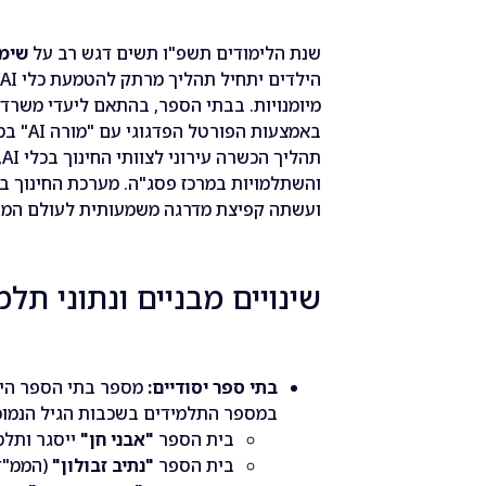
שנת הלימודים תשפ"ו תשים דגש רב על
שימו
מיומנויות. בבתי הספר, בהתאם ליעדי משרד ה
באמצעות
ת
והשתלמויות במרכז פסג"ה. מערכת החינוך במ
ועשתה קפיצת מדרגה משמעותית לעולם המת
שינויים מבניים ונתוני תל
בתי ספר יסודיים:
מספר בתי הספר היסודי
במספר התלמידים בשכבות הגיל הנמוכ
בית הספר
"אבני חן"
ייסגר ותלמ
בית הספר
"נתיב זבולון"
(הממ"ד 