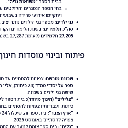
בבית הספר
"משואות נריה"
.
בתי הספר הנסגרים והקולטים עבר
ויתקיימו אירועי פרידה בשבועיי
גני ילדים:
מספר גני הילדים נותר יציב, 
סה"כ תלמידים:
בשנת הלימודים הקרוב
27,205 תלמידים
(לעומת 27,287 בשנה החולפת).
פיתוח ובינוי מוסדות חינוך
שכונת מורשת:
ספר על יסודי ממ"ד (
שישה גני ילדים בשכונה.
"צלילים" (חינוך מיוחד):
כיתות, ועבודותיו צפויות להסתיים בתחילת 
"ארץ הצבר":
בי
צפויה להסתיים באוגוסט 2026.
"גלים":
בית ספר צומח לנוער עם התמו