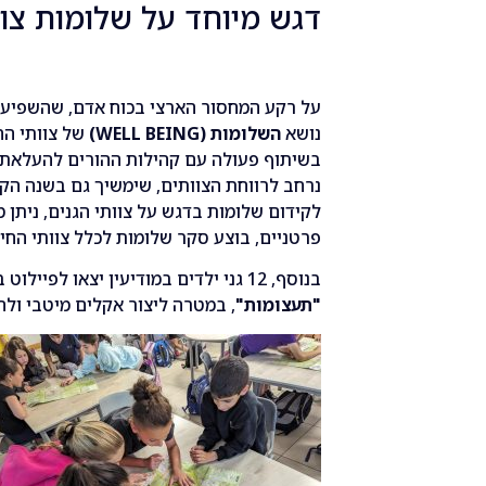
דגש מיוחד על שלומות צוות
על רקע המחסור הארצי בכוח אדם, שהשפיע גם
נושא
השלומות (WELL BEING)
של צוותי החי
בשיתוף פעולה עם קהילות ההורים להעלאת ה
נרחב לרווחת הצוותים, שימשיך גם בשנה הקרו
לקידום שלומות בדגש על צוותי הגנים, ניתן 
פרטניים, בוצע סקר שלומות לכלל צוותי החינוך
בנוסף, 12 גני ילדים במודיעין יצאו לפיילוט בתוכנית חברתית-רגשית חדשנית בשם
"תעצומות"
, במטרה ליצור אקלים מיטבי ולח