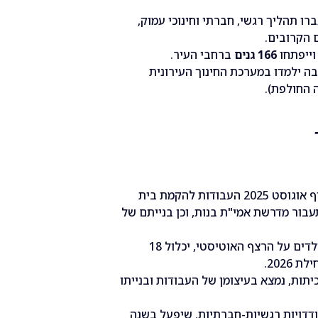
ו תהליך רגשי, חברתי וחינוכי עמוק,
ם הקרובים.
וייפתחו
166 גנים
ברחבי העיר.
ה ילמדו במערכת החינוך העירונית
צפויות להסתיים עד סוף אוגוסט 2025 העבודות להקמת בית
24 כיתות), אליו תעבור מדרשת אמי"ת בנות, וכן בנייתם של
בית הספר לילדים על הרצף האוטיסטי, יכלול 18
2026.
ת ספר זה, שיכלול 24 כיתות, נמצא בעיצומן של העבודות ובנייתו
דדויות רגשיות-חברתיות, שיפעל בשנה