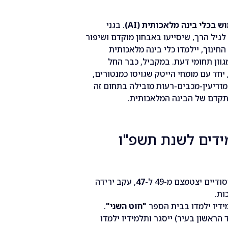
ש בכלי בינה מלאכותית (AI)
. בגני
הילדים יתחיל תהליך מרתק להטמעת כלי AI לגיל הרך, שיסייעו באבחון מוקדם ושיפור
חינוך, יילמדו כלי בינה מלאכותית
 הפורטל הפדגוגי עם "מורה AI" במגוון תחומי דעת. במקביל, כבר החל
הליך הכשרה עירוני לצוותי החינוך בכלי AI, יחד עם מומחי הייטק שגויסו כמנטורים,
ודיעין-מכבים-רעות מובילה בתחום זה
קדם של הבינה המלאכותית.
מידים לשנת תשפ"ו
ים יצטמצם מ-49 ל-
47
, עקב ירידה
ות.
ידיו ילמדו בבית הספר
"חוט השני"
.
הראשון בעיר) ייסגר ותלמידיו ילמדו