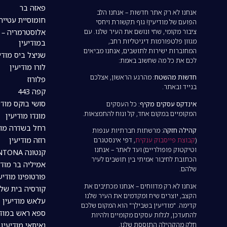
פאזה בר
אנחנו לא רק אתר חדשות – אנחנו הלב
חומוסיית עטייה
הפועם של מודיעין! גוף תקשורת ויחסי
ציבור מקומי, שחי ונושם את העיר שלנו. עם
אלוסטרמריה – 
מגוון פלטפורמות דיגיטליות רחב,
במודיעין
המחוברות ישירות לתושבים, אנחנו מביאים
שניצל ביס מודי
לכם את כל מה שחשוב באמת:
לורו מודיעין
חדשות מהשטח:
מהרגע הראשון, אצלכם
פלורוז
בנייד ובאתר.
קפה 443
סושי בוקס מודי
אינדקס עסקים מקיף:
כל העסקים
המקומיים במקום אחד, קל ונוח להתמצאות.
מונדו מודיעין
רחל בשדרה מוד
קהילה חזקה:
מרשתות חברתיות ענפות
רוזה מודיעין
(
קבוצת פייסבוק ענקית
, דפי אינסטגרם
וטיקטוק פופולריים) ועד לאתר – אנחנו
קנטונה CANTONA מודיעין
הכתובת לחיבור אמיתי בין תושבים לעיר
אמיליה בר מודי
שלהם.
פורטופינו מודיע
אנחנו לא רק מדווחים – אנחנו מכתיבים את
קורסיה בית של
הקצב, יוצרים שיח ומקדמים את העיר שלנו
עלאש מודיעין
קדימה. "מודיעין בשבילך" הוא המקום שלכם
ספא ראש במודי
להתעדכן, לגלות עסקים מקומיים ולהיות
חלק מהקהילה התוססת שלנו.
נאיתאי מודיעין | tai