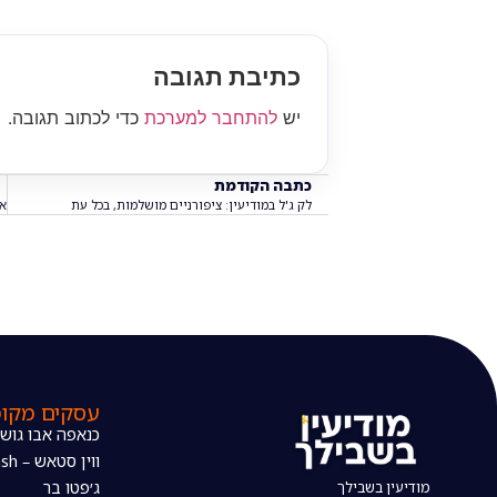
כתיבת תגובה
יש
להתחבר למערכת
כדי לכתוב תגובה.
כתבה הקודמת
לק ג'ל במודיעין: ציפורניים מושלמות, בכל עת
עסקים מקומ
כנאפה אבו גוש
ווין סטאש – The wine stash
מודיעין בשבילך
ג׳פטו בר