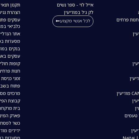
אייל לוי - ספר נשים
תקנון תנאי
לק ג׳ל במודיעין
הצהרת נגיש
חנות פרחים
עסקים פתו
לכל אנשי מקצוע
כלביא״ במו
עין
אתר הנדל״ן
מסעדות במו
בנקים במוד
עסקים באת
עין
קופות חולי
חנות פרחים
יעין
זמני כניסת 
פתוח בשבת
מרכזים מסח
עין
קבוצת הפיי
ין
בית מרקחת 
 טעמים
פארק המים 
כשר לפסח ב
עין
ידידים מודי
Nai
מסעדות בשר