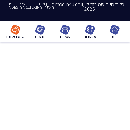
כל הזכויות שמורות ל- modiin4u.co.il,
אפיון וקידום
עיצוב ובניה
האתר -CLICKING
NDESIGN
2025
מסעדות
עסקים
חדשות
שתפו אותנו