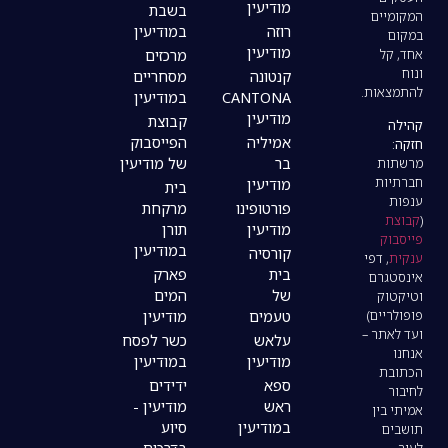
מודיעין
בשבת
רוזה
במודיעין
מודיעין
מרכזים
קנטונה
מסחריים
CANTONA
במודיעין
מודיעין
קבוצת
אמיליה
הפייסבוק
בר
של מודיעין
מודיעין
בית
פורטופינו
מרקחת
מודיעין
תורן
במודיעין
קורסיה
בית
פארק
של
המים
טעמים
מודיעין
עלאש
כשר לפסח
מודיעין
במודיעין
ספא
ידידים
ראש
מודיעין -
במודיעין
סיוע