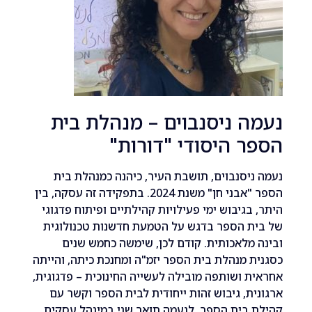
 ניסנבוים – מנהלת בית
 היסודי "דורות"
יסנבוים, תושבת העיר, כיהנה כמנהלת בית
הספר "אבני חן" משנת 2024. בתפקידה זה עסקה, בין
בגיבוש ימי פעילויות קהילתיים ופיתוח פדגוגי
ת הספר בדגש על הטמעת חדשנות טכנולוגית
מלאכותית. קודם לכן, שימשה כחמש שנים
 מנהלת בית הספר יזמ"ה ומחנכת כיתה, והייתה
 ושותפה מובילה לעשייה החינוכית – פדגוגית,
ת, גיבוש זהות ייחודית לבית הספר וקשר עם
בית הספר. לנעמה תואר שני במינהל עסקים