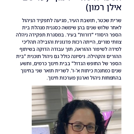
 רמון)
כטר, תושבת העיר, מגיעה לתפקיד הניהול
לוש שנים בהן שימשה כסגנית מנהלת בית
יסודי "דורות" בעיר. במסגרת תפקידה ניהלה
מורים, הייתה רכזת פדגוגית והובילה תהליכי
לשיפור ההוראה, תוך עבודה הדוקה בשיתוף
 והקהילה. ניסיונה כולל גם ניהול תוכנית "בית
ל החופש הגדול" בבית חינוך כרמים, ותשע
מחנכת כיתות א'-ו'. לשרית תואר שני בחינוך
ת ניהול וארגון מערכות חינוך.