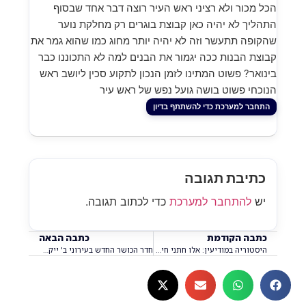
ור ולא רציני ראש העיר רוצה דבר אחד שבסוף
 לא יהיה כאן קבוצת בוגרים רק מחלקת נוער
 תתעשר וזה לא יהיה יותר מחוג כמו שהוא גמר את
הבנות ככה יגמור את הבנים למה לא התכוננו כבר
? פשוט המתינו לזמן הנכון לתקוע סכין ליושב ראש
 פשוט בושה גועל נפש של ראש עיר
למערכת כדי להשתתף בדיון
בת תגובה
התחבר למערכת
כדי לכתוב תגובה.
 הקודמת
כתבה הבאה
היסטוריה במודיעין: אלו חתני חידון התנ"ך העירוני שריגשו את כולם!
חדר הכושר החדש בעירוני ב' ייקרא על שמו של שגב שושן ז"ל, שנרצח בנובה