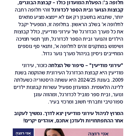
ב': הפעלת המועדון כולו – קבוצת הבוגרים,
 הנוער ובית הספר לכדורגל
זוהי חלופה רחבה
שתבוא בחשבון רק אם לא יימצא מציע מתאים
 א' בשלב הראשון. בחלופה זו, המפעיל יקבל
מערך הכדורגל של עירוני מודיעין, כולל קבוצות
 והנוער ובית הספר לכדורגל, תוך תנאי תמיכה
 במתקנים זהים לחלופה א', ותנאי סף נוספים
ים ניסיון בניהול מערך נוער גדול.
י מודיעין" – סיפור של הצלחה
כזכור, עירוני
ן היא קבוצת הכדורגל העירונית שהוקמה בשנת
2009. בעונת 2024/25 היא עשתה היסטוריה כשעלתה
הלאומית. המועדון מפעיל עשרות קבוצות ילדים
 ובית ספר מוביל לכדורגל, ומהווה עוגן
בי וחברתי חשוב ומרכזי בעיר.
לניהול עירוני מודיעין יצא לדרך. נמשיך לעקוב
תפתחויות ולעדכן אתכם, אוהדים יקרים!