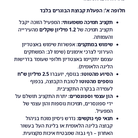
 א': הפעלת קבוצת הבוגרים בלבד
קציב תמיכה משמעותי:
המפעיל הזוכה יקבל
קציב תמיכה של
1.2 מיליון שקלים
מהעירייה
העמותה.
ימוש במתקנים:
אפשרות שימוש באצטדיון
עירוני לצרכי אימונים (שימו לב: המשחקים
צמם יתקיימו באצטדיון חלופי שעומד בדרישות
ליגה הלאומית).
סיוע מהטוטו:
בנוסף, יועברו
2.5 מיליון ש"ח
וספים מהטוטו
לטובת הקבוצה, בכפוף
עמידה בבקרה התקציבית.
ון עצמי וספונסרים:
יתרת התקציב תושלם על
די ספונסרים, תמיכות נוספות והון עצמי של
מפעיל.
נאי סף נוקשים:
נדרש ניסיון מוכח בניהול
בוצה בליגה הלאומית או בליגת העל בעשור
אחרון – רף גבוה שמבטיח איכות מקצועית.