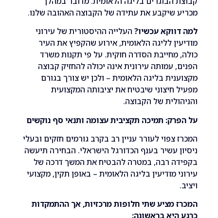
הבוגרים בליגה הלאומית. מדובר במהלך
שיקבע את עתידה של הקבוצה האהובה שלנו.
ווקא עכשיו?
העלייה ההיסטורית של עירוני
ן לליגה הלאומית, אירוע שהקפיץ את העיר
מחייבת הסדרה חוקית. על פי תקנות משרד
 עמותה עירונית אינה יכולה להחזיק קבוצה
ית בליגה הלאומית – ולכן יש צורך בגורם
חיצוני שיבטיח את יציבותה המקצועית
לית של הקבוצה.
ק: תמיכה תקציבית עצומה ותנאי סף נוקשים
צפוי לעורר עניין רב בקרב גורמים חזקים ובעלי
 עשיר בענף הכדורגל הישראלי. הבחירה תיעשה
ה רבה, במטרה להבטיח את המשך דרכה של
 מודיעין בליגה הלאומית – באופן תקין, מקצועי
מציע שתי חלופות מרכזיות, אך ההתמקדות
יא בראשונה: