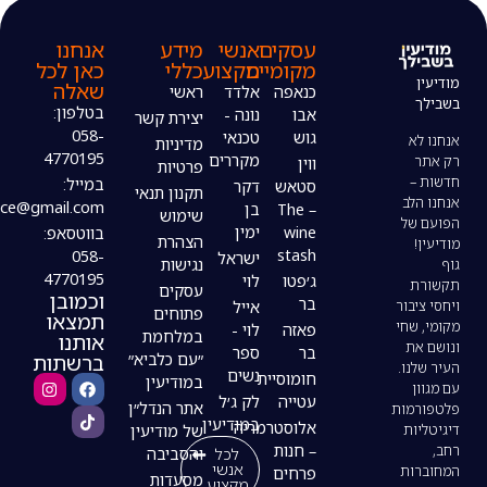
עסקים
אנשי
מידע
אנחנו
מקומיים
מקצוע
כללי
כאן לכל
שאלה
כנאפה
אלדד
ראשי
בטלפון:
אבו
נונה -
יצירת קשר
058-
גוש
טכנאי
מדיניות
4770195
מקררים
ווין
פרטיות
במייל:
סטאש
דקר
תקנון תנאי
modiin4uoffice@gmail.com
– The
בן
שימוש
wine
ימין
בווטסאפ:
הצהרת
stash
058-
ישראל
נגישות
4770195
ג׳פטו
לוי
עסקים
וכמובן
בר
אייל
פתוחים
תמצאו
פאזה
לוי -
במלחמת
אותנו
בר
ספר
ברשתות
״עם כלביא״
נשים
חומוסיית
במודיעין
עטייה
לק ג׳ל
אתר הנדל״ן
במודיעין
אלוסטרמריה
של מודיעין
– חנות
לכל
והסביבה
אנשי
פרחים
מסעדות
מקצוע