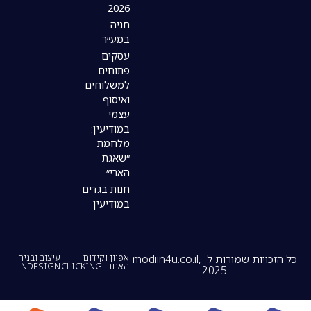
2026
חניה
במע״ר
עסקים
פתוחים
למשלוחים
ואיסוף
עצמי
במודיעין:
מלחמת
״שאגת
הארי״
חנות בגדים
במודיעין
כל הזכויות שמורות ל- modiin4u.co.il,
אפיון וקידום
עיצוב ובניה
האתר -CLICKING
NDESIGN
2025