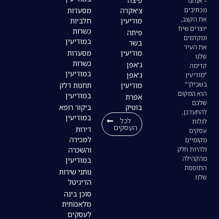
פיצה
צ׳אקרה
מסעדות
מודיעין
חלביות
כשרות
פיתה
במודיעין
בשר
מודיעין
מסעדות
כשרות
ג'אפן
במודיעין
ג'אפן
מודיעין
תחנות דלק
במודיעין
אפרת
בוטיק
ביקור רופא
במודיעין
לכל
העסקים
דירות
למכירה
והשכרה
במודיעין
נותני שירות
הדיגיטל
סוכן בינה
מלאכותית
לעסקים