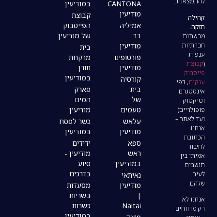
CANTONA
במודיעין
מודיעין
קבוצת
אמיליה
הפייסבוק
בר
של מודיעין
מודיעין
בית
פורטופינו
מרקחת
מודיעין
תורן
במודיעין
קורסיה
בית
פארק
של
המים
טעמים
מודיעין
עלאש
כשר לפסח
מודיעין
במודיעין
ספא
ידידים
ראש
מודיעין -
במודיעין
סיוע
בדרכים
נאיתאי
מודיעין
מסעדות
|
בשריות
Naitai
כשרות
במודיעין